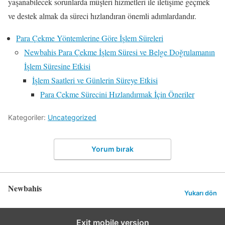
yaşanabilecek sorunlarda müşteri hizmetleri ile iletişime geçmek
ve destek almak da süreci hızlandıran önemli adımlardandır.
Para Çekme Yöntemlerine Göre İşlem Süreleri
Newbahis Para Çekme İşlem Süresi ve Belge Doğrulamanın
İşlem Süresine Etkisi
İşlem Saatleri ve Günlerin Süreye Etkisi
Para Çekme Sürecini Hızlandırmak İçin Öneriler
Kategoriler:
Uncategorized
Yorum bırak
Newbahis
Yukarı dön
Exit mobile version