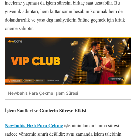
inceleme yapması da işlem süresini birkaç saat uzatabilir. Bu
güvenlik adımları, hem kullanıcının hesabını korumak hem de
dolandırıcılık ve yasa dışı faaliyetlerin önüne geçmek için kritik
öneme sahiptir.
Newbahis Para Çekme İşlem Süresi
İşlem Saatleri ve Günlerin Süreye Etkisi
Newbahis Hızlı Para Çekme
işleminin tamamlanma süresi
sadece yöntemle sınırlı değildir; aynı zamanda işlem talebinin