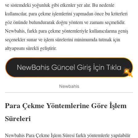
ve sistemdeki yoğunluk gibi etkenler yer alır. Bu nedenle
kullanıcılar, para çekme işlemlerini yapmadan önce bu kriterleri
göz önünde bulundurarak doğru yöntem ve zamanı seçmelidir.
Newbahis, farklı para çekme yöntemleriyle kullanıcılarına geniş
seçenekler sunar ve işlem sürelerini minimumda tutmak için
altyapısını sürekli geliştirir.
Newbahis
Para Çekme Yöntemlerine Göre İşlem
Süreleri
Newbahis Para Çekme İşlem Süresi farklı yöntemlerle yapılabilir