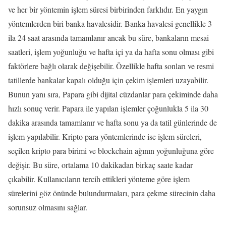
ve her bir yöntemin işlem süresi birbirinden farklıdır. En yaygın
yöntemlerden biri banka havalesidir. Banka havalesi genellikle 3
ila 24 saat arasında tamamlanır ancak bu süre, bankaların mesai
saatleri, işlem yoğunluğu ve hafta içi ya da hafta sonu olması gibi
faktörlere bağlı olarak değişebilir. Özellikle hafta sonları ve resmi
tatillerde bankalar kapalı olduğu için çekim işlemleri uzayabilir.
Bunun yanı sıra, Papara gibi dijital cüzdanlar para çekiminde daha
hızlı sonuç verir. Papara ile yapılan işlemler çoğunlukla 5 ila 30
dakika arasında tamamlanır ve hafta sonu ya da tatil günlerinde de
işlem yapılabilir. Kripto para yöntemlerinde ise işlem süreleri,
seçilen kripto para birimi ve blockchain ağının yoğunluğuna göre
değişir. Bu süre, ortalama 10 dakikadan birkaç saate kadar
çıkabilir. Kullanıcıların tercih ettikleri yönteme göre işlem
sürelerini göz önünde bulundurmaları, para çekme sürecinin daha
sorunsuz olmasını sağlar.