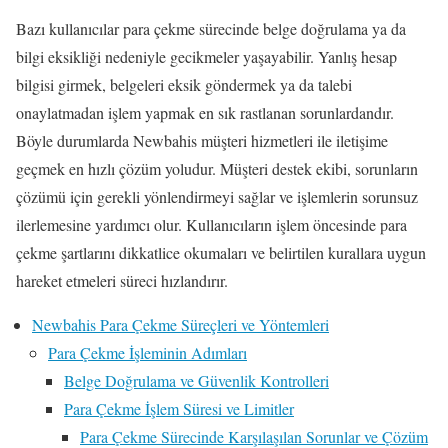
Bazı kullanıcılar para çekme sürecinde belge doğrulama ya da
bilgi eksikliği nedeniyle gecikmeler yaşayabilir. Yanlış hesap
bilgisi girmek, belgeleri eksik göndermek ya da talebi
onaylatmadan işlem yapmak en sık rastlanan sorunlardandır.
Böyle durumlarda Newbahis müşteri hizmetleri ile iletişime
geçmek en hızlı çözüm yoludur. Müşteri destek ekibi, sorunların
çözümü için gerekli yönlendirmeyi sağlar ve işlemlerin sorunsuz
ilerlemesine yardımcı olur. Kullanıcıların işlem öncesinde para
çekme şartlarını dikkatlice okumaları ve belirtilen kurallara uygun
hareket etmeleri süreci hızlandırır.
Newbahis Para Çekme Süreçleri ve Yöntemleri
Para Çekme İşleminin Adımları
Belge Doğrulama ve Güvenlik Kontrolleri
Para Çekme İşlem Süresi ve Limitler
Para Çekme Sürecinde Karşılaşılan Sorunlar ve Çözüm