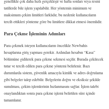
genellikle çok daha hızlı gerçekleşir ve hafta sonları veya resmi
tatillerde bile işlem yapılabilir. Her yöntemin minimum ve
maksimum çekim limitleri farklıdır, bu nedenle kullanıcıların
tercih ettikleri yönteme göre bu limitlere dikkat etmesi önemlidir.
Para Çekme İşleminin Adımları
Para çekmek isteyen kullanıcıların öncelikle Newbahis
hesaplarına giriş yapması gerekir. Ardından hesabın “Kasa”
bölümüne gidilerek para çekme sekmesi seçilir. Burada çekilecek
tutar ve tercih edilen para çekme yöntemi belirlenir. Bazı
durumlarda sistem, güvenlik amacıyla kimlik ve adres doğrulama
gibi belgeler talep edebilir. Belgelerin doğru ve eksiksiz şekilde
sunulması, çekim işlemlerinin hızlanmasını sağlar. İşlem talebi
onaylandıktan sonra para çekme işlemi belirtilen süre içinde
tamamlanır.