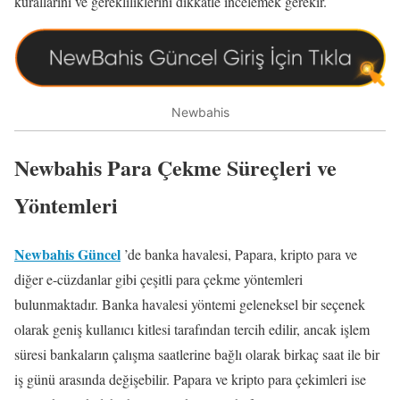
kurallarını ve gerekliliklerini dikkatle incelemek gerekir.
Newbahis
Newbahis Para Çekme Süreçleri ve
Yöntemleri
Newbahis Güncel
’de banka havalesi, Papara, kripto para ve
diğer e-cüzdanlar gibi çeşitli para çekme yöntemleri
bulunmaktadır. Banka havalesi yöntemi geleneksel bir seçenek
olarak geniş kullanıcı kitlesi tarafından tercih edilir, ancak işlem
süresi bankaların çalışma saatlerine bağlı olarak birkaç saat ile bir
iş günü arasında değişebilir. Papara ve kripto para çekimleri ise