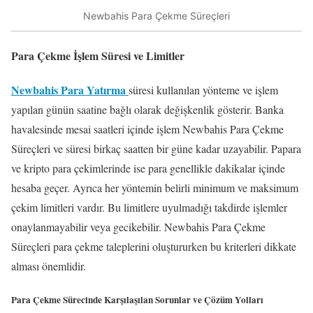
Newbahis Para Çekme Süreçleri
Para Çekme İşlem Süresi ve Limitler
Newbahis Para Yatırma
süresi kullanılan yönteme ve işlem
yapılan günün saatine bağlı olarak değişkenlik gösterir. Banka
havalesinde mesai saatleri içinde işlem Newbahis Para Çekme
Süreçleri ve süresi birkaç saatten bir güne kadar uzayabilir. Papara
ve kripto para çekimlerinde ise para genellikle dakikalar içinde
hesaba geçer. Ayrıca her yöntemin belirli minimum ve maksimum
çekim limitleri vardır. Bu limitlere uyulmadığı takdirde işlemler
onaylanmayabilir veya gecikebilir. Newbahis Para Çekme
Süreçleri para çekme taleplerini oluştururken bu kriterleri dikkate
alması önemlidir.
Para Çekme Sürecinde Karşılaşılan Sorunlar ve Çözüm Yolları