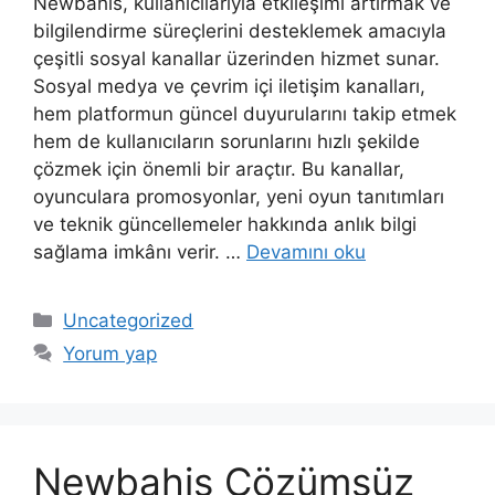
Newbahis, kullanıcılarıyla etkileşimi artırmak ve
bilgilendirme süreçlerini desteklemek amacıyla
çeşitli sosyal kanallar üzerinden hizmet sunar.
Sosyal medya ve çevrim içi iletişim kanalları,
hem platformun güncel duyurularını takip etmek
hem de kullanıcıların sorunlarını hızlı şekilde
çözmek için önemli bir araçtır. Bu kanallar,
oyunculara promosyonlar, yeni oyun tanıtımları
ve teknik güncellemeler hakkında anlık bilgi
sağlama imkânı verir. …
Devamını oku
Kategoriler
Uncategorized
Yorum yap
Newbahis Çözümsüz