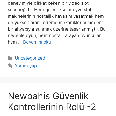
deneyimiyle dikkat çeken bir video slot
seçeneğidir. Hem geleneksel meyve slot
makinelerinin nostaljik havasını yaşatmak hem
de yüksek oranlı ödeme mekaniklerini modern
bir altyapıyla sunmak üzerine tasarlanmıştır. Bu
nedenle oyun, hem nostalji arayan oyuncuları
hem …
Devamını oku
Kategoriler
Uncategorized
Yorum yap
Newbahis Güvenlik
Kontrollerinin Rolü -2