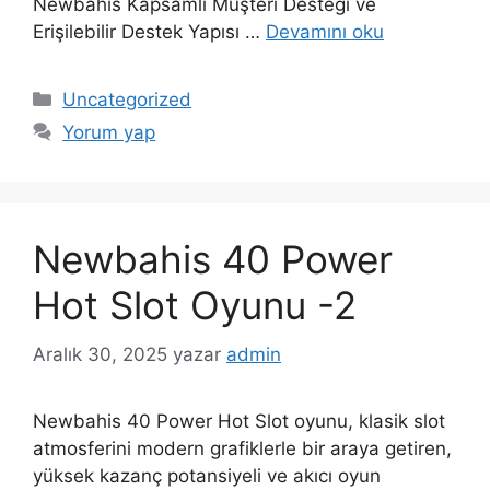
Newbahis Kapsamlı Müşteri Desteği ve
Erişilebilir Destek Yapısı …
Devamını oku
Kategoriler
Uncategorized
Yorum yap
Newbahis 40 Power
Hot Slot Oyunu -2
Aralık 30, 2025
yazar
admin
Newbahis 40 Power Hot Slot oyunu, klasik slot
atmosferini modern grafiklerle bir araya getiren,
yüksek kazanç potansiyeli ve akıcı oyun