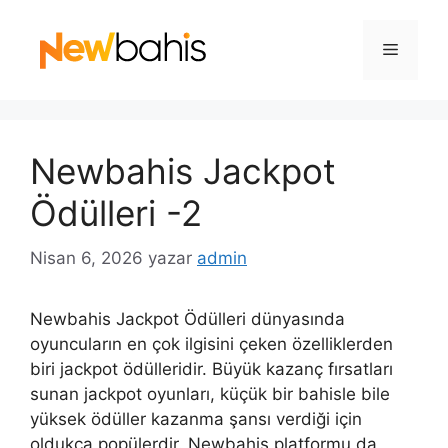
İçeriğe
atla
Menü
Newbahis Jackpot
Ödülleri -2
Nisan 6, 2026
yazar
admin
Newbahis Jackpot Ödülleri dünyasında
oyuncuların en çok ilgisini çeken özelliklerden
biri jackpot ödülleridir. Büyük kazanç fırsatları
sunan jackpot oyunları, küçük bir bahisle bile
yüksek ödüller kazanma şansı verdiği için
oldukça popülerdir. Newbahis platformu da