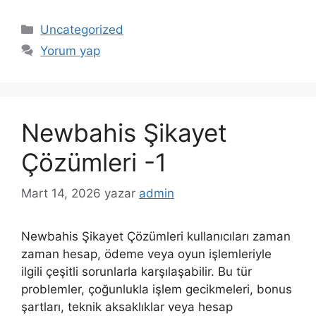
Kategoriler
Uncategorized
Yorum yap
Newbahis Şikayet
Çözümleri -1
Mart 14, 2026
yazar
admin
Newbahis Şikayet Çözümleri kullanıcıları zaman
zaman hesap, ödeme veya oyun işlemleriyle
ilgili çeşitli sorunlarla karşılaşabilir. Bu tür
problemler, çoğunlukla işlem gecikmeleri, bonus
şartları, teknik aksaklıklar veya hesap