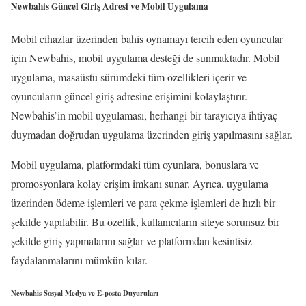
Newbahis Güncel Giriş Adresi ve Mobil Uygulama
Mobil cihazlar üzerinden bahis oynamayı tercih eden oyuncular
için Newbahis, mobil uygulama desteği de sunmaktadır. Mobil
uygulama, masaüstü sürümdeki tüm özellikleri içerir ve
oyuncuların güncel giriş adresine erişimini kolaylaştırır.
Newbahis’in mobil uygulaması, herhangi bir tarayıcıya ihtiyaç
duymadan doğrudan uygulama üzerinden giriş yapılmasını sağlar.
Mobil uygulama, platformdaki tüm oyunlara, bonuslara ve
promosyonlara kolay erişim imkanı sunar. Ayrıca, uygulama
üzerinden ödeme işlemleri ve para çekme işlemleri de hızlı bir
şekilde yapılabilir. Bu özellik, kullanıcıların siteye sorunsuz bir
şekilde giriş yapmalarını sağlar ve platformdan kesintisiz
faydalanmalarını mümkün kılar.
Newbahis Sosyal Medya ve E-posta Duyuruları