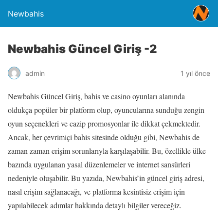
Newbahis
Newbahis Güncel Giriş -2
admin
1 yıl önce
Newbahis Güncel Giriş, bahis ve casino oyunları alanında
oldukça popüler bir platform olup, oyuncularına sunduğu zengin
oyun seçenekleri ve cazip promosyonlar ile dikkat çekmektedir.
Ancak, her çevrimiçi bahis sitesinde olduğu gibi, Newbahis de
zaman zaman erişim sorunlarıyla karşılaşabilir. Bu, özellikle ülke
bazında uygulanan yasal düzenlemeler ve internet sansürleri
nedeniyle oluşabilir. Bu yazıda, Newbahis’in güncel giriş adresi,
nasıl erişim sağlanacağı, ve platforma kesintisiz erişim için
yapılabilecek adımlar hakkında detaylı bilgiler vereceğiz.