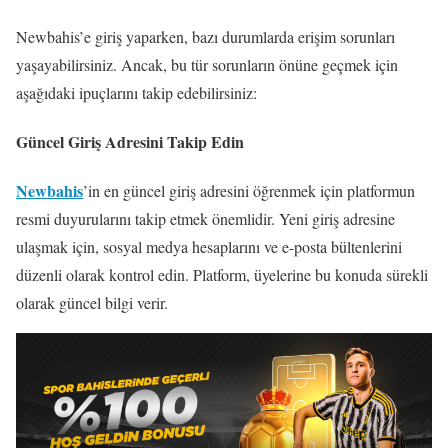
Newbahis’e giriş yaparken, bazı durumlarda erişim sorunları
yaşayabilirsiniz. Ancak, bu tür sorunların önüne geçmek için
aşağıdaki ipuçlarını takip edebilirsiniz:
Güncel Giriş Adresini Takip Edin
Newbahis
’in en güncel giriş adresini öğrenmek için platformun
resmi duyurularını takip etmek önemlidir. Yeni giriş adresine
ulaşmak için, sosyal medya hesaplarını ve e-posta bültenlerini
düzenli olarak kontrol edin. Platform, üyelerine bu konuda sürekli
olarak güncel bilgi verir.