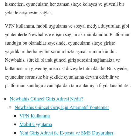
hizmetleri, oyuncuların her zaman siteye kolayca ve güvenli bir
şekilde erişmesini sağlar.
VPN kullanımı, mobil uygulama ve sosyal medya duyuruları gibi
yöntemlerle Newbahis’e erişim sağlamak mümkündür. Platformun
sunduğu bu olanaklar sayesinde, oyuncuların siteye girişte
yaşadıkları herhangi bir sorunu hızla aşmaları mümkündür.
Newbahis, sürekli olarak güncel giriş adresini sağlamakta ve
kullanıcıların güvenliğini en üst düzeyde tutmaktadır. Bu sayede,
oyuncular sorunsuz bir şekilde oyunlarına devam edebilir ve
platformun sunduğu avantajlardan tam anlamıyla faydalanabilirler.
Newbahis Güncel Giriş Adresi Nedir?
Newbahis Güncel Giriş İçin Alternatif Yöntemler
VPN Kullanımı
Mobil Uygulama
Yeni Giriş Adresi ile E-posta ve SMS Duyuruları