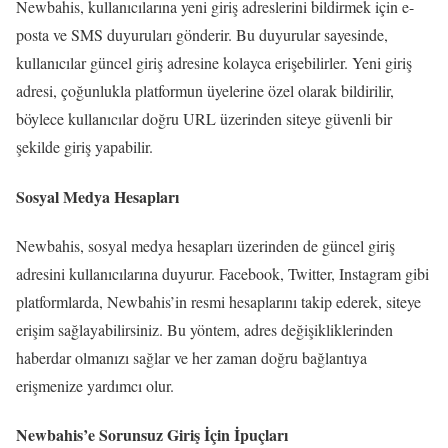
Newbahis, kullanıcılarına yeni giriş adreslerini bildirmek için e-
posta ve SMS duyuruları gönderir. Bu duyurular sayesinde,
kullanıcılar güncel giriş adresine kolayca erişebilirler. Yeni giriş
adresi, çoğunlukla platformun üyelerine özel olarak bildirilir,
böylece kullanıcılar doğru URL üzerinden siteye güvenli bir
şekilde giriş yapabilir.
Sosyal Medya Hesapları
Newbahis, sosyal medya hesapları üzerinden de güncel giriş
adresini kullanıcılarına duyurur. Facebook, Twitter, Instagram gibi
platformlarda, Newbahis’in resmi hesaplarını takip ederek, siteye
erişim sağlayabilirsiniz. Bu yöntem, adres değişikliklerinden
haberdar olmanızı sağlar ve her zaman doğru bağlantıya
erişmenize yardımcı olur.
Newbahis’e Sorunsuz Giriş İçin İpuçları