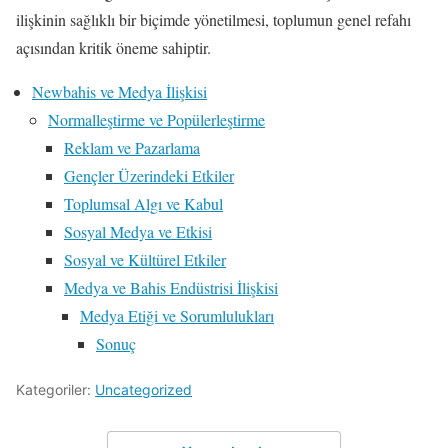
ilişkinin sağlıklı bir biçimde yönetilmesi, toplumun genel refahı
açısından kritik öneme sahiptir.
Newbahis ve Medya İlişkisi
Normalleştirme ve Popülerleştirme
Reklam ve Pazarlama
Gençler Üzerindeki Etkiler
Toplumsal Algı ve Kabul
Sosyal Medya ve Etkisi
Sosyal ve Kültürel Etkiler
Medya ve Bahis Endüstrisi İlişkisi
Medya Etiği ve Sorumlulukları
Sonuç
Kategoriler:
Uncategorized