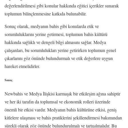
değerlendirilmesi gibi konular hakkında eğitici içerikler sunarak
toplumun bilinçlenmesine katkıda bulunabilir.
Sonuç olarak, medyanın bahis gibi konularda etik ve
sorumluluklarını yerine getirmesi, toplumun bahis kültürü
hakkında sağlıklı ve dengeli bilgi almasını sağlar. Medya
çalışanları, bu sorumlulukları yerine getirirken toplumun genel
çıkarlarını göz önünde bulundurmalı ve etik değerlere uygun
hareket etmelidirler.
Sonuç
Newbahis ve Medya İlişkisi karmaşık bir etkileşim ağına sahiptir
ve her iki tarafın da toplumsal ve ekonomik rolleri üzerinde
önemli bir etkisi vardır. Medyanın bahis kültürüne etkisi, geniş
kitlelere ulaşması ve bahis pratiklerini şekillendirmesi bakımından
sürekli olarak göz önünde bulundurulmalı ve tartışılmalıdır. Bu