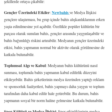
şekillerde ortaya çıkabilir:
Gençler Üzerindeki Etkiler
Newbahis
:
ve Medya İlişkisi
gençlere ulaştırması, bu grup içinde bahis alışkanlıklarının erken
yaşta edinilmesine yol açabilir. Özellikle popüler kültürün bir
parçası olarak sunulan bahis, gençler arasında yaygınlaşabilir ve
bahis bağımlılığı riskini artırabilir. Medyanın gençler üzerindeki
etkisi, bahis yapmanın normal bir aktivite olarak görülmesine de
katkıda bulunabilir.
Toplumsal Algı ve Kabul
: Medyanın bahis kültürünü nasıl
sunması, toplumda bahis yapmanın kabul edilirlik düzeyini
etkileyebilir. Bahis şirketlerinin medya üzerinden yaptığı reklam
ve sponsorluk faaliyetleri, bahis yapmayı daha yaygın ve toplum
tarafından daha kabul edilir hale getirebilir. Bu durum, bahis
yapmanın sosyal bir norm haline gelmesine katkıda bulunabilir.
Spor Kültürü ve Medya İlişkisi
: Spor etkinliklerinin medya