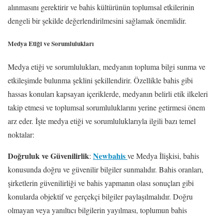
alınmasını gerektirir ve bahis kültürünün toplumsal etkilerinin
dengeli bir şekilde değerlendirilmesini sağlamak önemlidir.
Medya Etiği ve Sorumlulukları
Medya etiği ve sorumlulukları, medyanın topluma bilgi sunma ve
etkileşimde bulunma şeklini şekillendirir. Özellikle bahis gibi
hassas konuları kapsayan içeriklerde, medyanın belirli etik ilkeleri
takip etmesi ve toplumsal sorumluluklarını yerine getirmesi önem
arz eder. İşte medya etiği ve sorumluluklarıyla ilgili bazı temel
noktalar:
Doğruluk ve Güvenilirlik
Newbahis
:
ve Medya İlişkisi, bahis
konusunda doğru ve güvenilir bilgiler sunmalıdır. Bahis oranları,
şirketlerin güvenilirliği ve bahis yapmanın olası sonuçları gibi
konularda objektif ve gerçekçi bilgiler paylaşılmalıdır. Doğru
olmayan veya yanıltıcı bilgilerin yayılması, toplumun bahis