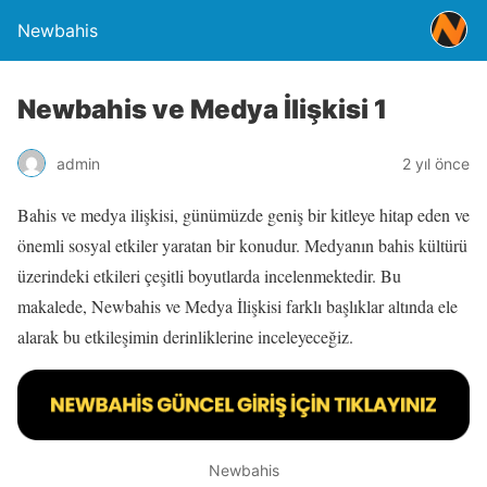
Newbahis
Newbahis ve Medya İlişkisi 1
admin
2 yıl önce
Bahis ve medya ilişkisi, günümüzde geniş bir kitleye hitap eden ve
önemli sosyal etkiler yaratan bir konudur. Medyanın bahis kültürü
üzerindeki etkileri çeşitli boyutlarda incelenmektedir. Bu
makalede, Newbahis ve Medya İlişkisi farklı başlıklar altında ele
alarak bu etkileşimin derinliklerine inceleyeceğiz.
Newbahis