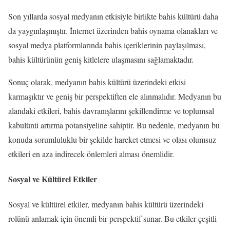
Son yıllarda sosyal medyanın etkisiyle birlikte bahis kültürü daha
da yaygınlaşmıştır. İnternet üzerinden bahis oynama olanakları ve
sosyal medya platformlarında bahis içeriklerinin paylaşılması,
bahis kültürünün geniş kitlelere ulaşmasını sağlamaktadır.
Sonuç olarak, medyanın bahis kültürü üzerindeki etkisi
karmaşıktır ve geniş bir perspektiften ele alınmalıdır. Medyanın bu
alandaki etkileri, bahis davranışlarını şekillendirme ve toplumsal
kabulünü artırma potansiyeline sahiptir. Bu nedenle, medyanın bu
konuda sorumluluklu bir şekilde hareket etmesi ve olası olumsuz
etkileri en aza indirecek önlemleri alması önemlidir.
Sosyal ve Kültürel Etkiler
Sosyal ve kültürel etkiler, medyanın bahis kültürü üzerindeki
rolünü anlamak için önemli bir perspektif sunar. Bu etkiler çeşitli