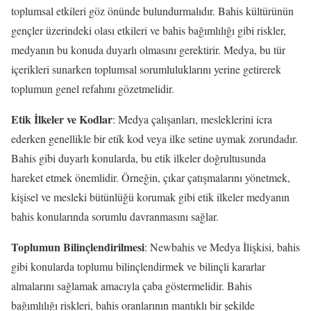
toplumsal etkileri göz önünde bulundurmalıdır. Bahis kültürünün
gençler üzerindeki olası etkileri ve bahis bağımlılığı gibi riskler,
medyanın bu konuda duyarlı olmasını gerektirir. Medya, bu tür
içerikleri sunarken toplumsal sorumluluklarını yerine getirerek
toplumun genel refahını gözetmelidir.
Etik İlkeler ve Kodlar
: Medya çalışanları, mesleklerini icra
ederken genellikle bir etik kod veya ilke setine uymak zorundadır.
Bahis gibi duyarlı konularda, bu etik ilkeler doğrultusunda
hareket etmek önemlidir. Örneğin, çıkar çatışmalarını yönetmek,
kişisel ve mesleki bütünlüğü korumak gibi etik ilkeler medyanın
bahis konularında sorumlu davranmasını sağlar.
Toplumun Bilinçlendirilmesi
: Newbahis ve Medya İlişkisi, bahis
gibi konularda toplumu bilinçlendirmek ve bilinçli kararlar
almalarını sağlamak amacıyla çaba göstermelidir. Bahis
bağımlılığı riskleri, bahis oranlarının mantıklı bir şekilde