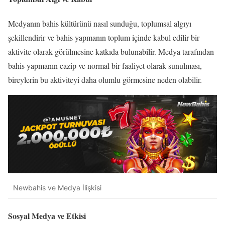
Medyanın bahis kültürünü nasıl sunduğu, toplumsal algıyı
şekillendirir ve bahis yapmanın toplum içinde kabul edilir bir
aktivite olarak görülmesine katkıda bulunabilir. Medya tarafından
bahis yapmanın cazip ve normal bir faaliyet olarak sunulması,
bireylerin bu aktiviteyi daha olumlu görmesine neden olabilir.
Newbahis ve Medya İlişkisi
Sosyal Medya ve Etkisi