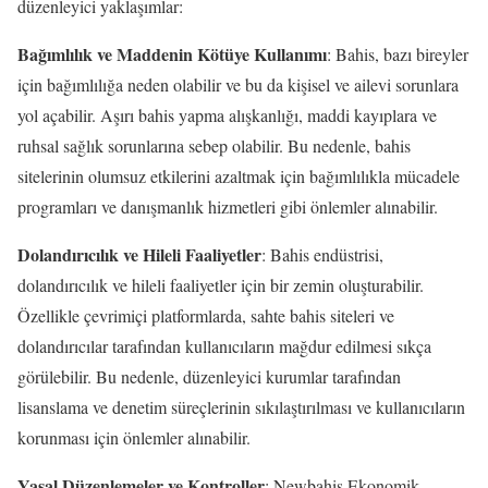
düzenleyici yaklaşımlar:
Bağımlılık ve Maddenin Kötüye Kullanımı
: Bahis, bazı bireyler
için bağımlılığa neden olabilir ve bu da kişisel ve ailevi sorunlara
yol açabilir. Aşırı bahis yapma alışkanlığı, maddi kayıplara ve
ruhsal sağlık sorunlarına sebep olabilir. Bu nedenle, bahis
sitelerinin olumsuz etkilerini azaltmak için bağımlılıkla mücadele
programları ve danışmanlık hizmetleri gibi önlemler alınabilir.
Dolandırıcılık ve Hileli Faaliyetler
: Bahis endüstrisi,
dolandırıcılık ve hileli faaliyetler için bir zemin oluşturabilir.
Özellikle çevrimiçi platformlarda, sahte bahis siteleri ve
dolandırıcılar tarafından kullanıcıların mağdur edilmesi sıkça
görülebilir. Bu nedenle, düzenleyici kurumlar tarafından
lisanslama ve denetim süreçlerinin sıkılaştırılması ve kullanıcıların
korunması için önlemler alınabilir.
Yasal Düzenlemeler ve Kontroller
: Newbahis Ekonomik