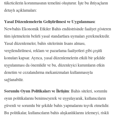
tüketicilerin korunmasının temelini oluşturur. İşte bu ihtiyaçların
detaylı açıklamaları:
Yasal Düzenlemelerin Geliştirilmesi ve Uygulanması
:
Newbahis Ekonomik Etkiler Bahis endüstrisinde faaliyet gösteren
tüm işletmelerin belirli yasal standartlara uymaları gerekmektedir.
Yasal düzenlemeler, bahis sitelerinin lisans alması,
vergilendirilmesi, reklam ve pazarlama faaliyetleri gibi çeşitli
konuları kapsar. Ayrıca, yasal düzenlemelerin etkili bir şekilde
uygulanması da önemlidir ve bu, düzenleyici kurumların etkin
denetim ve cezalandırma mekanizmaları kullanmasıyla
sağlanabilir.
Sorumlu Oyun Politikaları ve İletişim
: Bahis siteleri, sorumlu
oyun politikalarını benimseyerek ve uygulayarak, kullanıcıların
güvenli ve sorumlu bir şekilde bahis yapmalarını teşvik etmelidir.
Bu politikalar, kullanıcıların bahis alışkanlıklarını izlemeyi, riskli