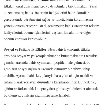
Etkiler, yasal düzenlemelere ve denetimlere tabi olmalıdır. Yasal
düzenlemeler, bahis sitelerinin faaliyetlerini belirli kurallar
çerçevesinde yürütmesini sağlar ve tüketicilerin korunmasına
yönelik önlemler içerir. Bu düzenlemeler, bahis sitelerinin reklam
faaliyetlerini, ödeme işlemlerini, yaş sınırlamalarını ve diğer
önemli konuları kapsayabilir.
Sosyal ve Psikolojik Etkiler
: Newbahis Ekonomik Etkiler
arasında sosyal ve psikolojik etkiler de bulunmaktadır. Özellikle
gençler arasında bahis oynamanın popüler hale gelmesi, bu
grupların sosyal ilişkileri üzerinde olumsuz bir etkiye sahip
olabilir. Ayrıca, bahis kayıplarıyla başa çıkmak için maddi ve
ruhsal olarak zorlayıcı durumlarla karşılaşabilirler. Bu nedenle,
eğitim ve farkındalık kampanyaları gibi sosyal önlemler alınarak
bu olumsuz etkilerin azaltılması amaçlanabilir.