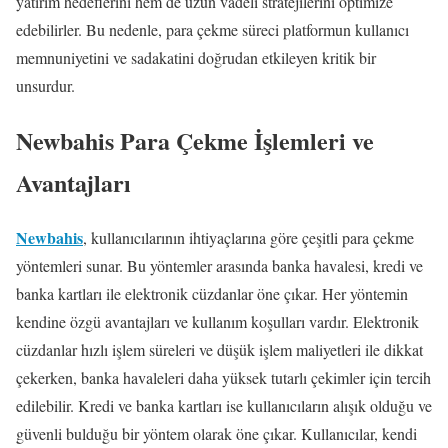
yatırım hedeflerini hem de uzun vadeli stratejilerini optimize
edebilirler. Bu nedenle, para çekme süreci platformun kullanıcı
memnuniyetini ve sadakatini doğrudan etkileyen kritik bir
unsurdur.
Newbahis Para Çekme İşlemleri ve
Avantajları
Newbahis
, kullanıcılarının ihtiyaçlarına göre çeşitli para çekme
yöntemleri sunar. Bu yöntemler arasında banka havalesi, kredi ve
banka kartları ile elektronik cüzdanlar öne çıkar. Her yöntemin
kendine özgü avantajları ve kullanım koşulları vardır. Elektronik
cüzdanlar hızlı işlem süreleri ve düşük işlem maliyetleri ile dikkat
çekerken, banka havaleleri daha yüksek tutarlı çekimler için tercih
edilebilir. Kredi ve banka kartları ise kullanıcıların alışık olduğu ve
güvenli bulduğu bir yöntem olarak öne çıkar. Kullanıcılar, kendi