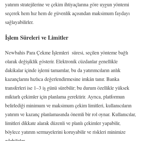
yatırım stratejilerine ve çekim ihtiyaçlarına göre uygun yöntemi
seçerek hem hız hem de güvenlik açısından maksimum faydayı
sağlayabilirler.
İşlem Süreleri ve Limitler
Newbahis Para Çekme İşlemleri süresi, seçilen yönteme bağlı
olarak değişiklik gösterir. Elektronik cüzdanlar genellikle
dakikalar içinde işlemi tamamlar, bu da yatırımcıların anlık
kazançlarını hızlıca değerlendirmesine imkân tanır. Banka
transferleri ise 1–3 iş günü sürebilir; bu durum özellikle yüksek
miktarlı çekimler için planlama gerektirir. Ayrıca, platformun
belirlediği minimum ve maksimum çekim limitleri, kullanıcıların
yatırım ve kazanç planlamasında önemli bir rol oynar. Kullanıcılar,
limitleri dikkate alarak düzenli ve planlı çekimler yapabilir,
böylece yatırım sermayelerini koruyabilir ve riskleri minimize
edebilirler.