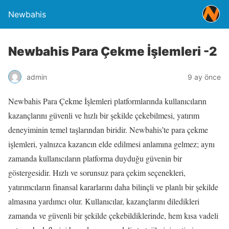
Newbahis
Newbahis Para Çekme İşlemleri -2
admin
9 ay önce
Newbahis Para Çekme İşlemleri platformlarında kullanıcıların
kazançlarını güvenli ve hızlı bir şekilde çekebilmesi, yatırım
deneyiminin temel taşlarından biridir. Newbahis’te para çekme
işlemleri, yalnızca kazancın elde edilmesi anlamına gelmez; aynı
zamanda kullanıcıların platforma duyduğu güvenin bir
göstergesidir. Hızlı ve sorunsuz para çekim seçenekleri,
yatırımcıların finansal kararlarını daha bilinçli ve planlı bir şekilde
almasına yardımcı olur. Kullanıcılar, kazançlarını diledikleri
zamanda ve güvenli bir şekilde çekebildiklerinde, hem kısa vadeli