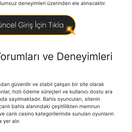
 olumsuz deneyimleri üzerinden ele alınacaktır.
orumları ve Deneyimleri
dan güvenilir ve stabil çalışan bir site olarak
nlar, hızlı ödeme süreçleri ve kullanıcı dostu ara
nda sayılmaktadır. Bahis oyuncuları, sitenin
anlı bahis alanındaki çeşitlilikten memnun
o ve canlı casino kategorilerinde sunulan oyunların
 yer alır.