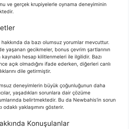
uğunu ve gerçek krupiyelerle oynama deneyiminin
tedir.
etler
s hakkında da bazı olumsuz yorumlar mevcuttur.
e yaşanan gecikmeler, bonus çevrim şartlarının
aynaklı hesap kilitlenmeleri ile ilgilidir. Bazı
erince açık olmadığını ifade ederken, diğerleri canlı
larını dile getirmiştir.
lumsuz deneyimlerin büyük çoğunluğunun daha
ılar, yaşadıkları sorunlara dair çözüme
rumlarında belirtmektedir. Bu da Newbahis’in sorun
ı odaklı yaklaşımını gösterir.
kkında Konuşulanlar