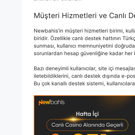
Müşteri Hizmetleri ve Canlı D
Newbahis’in müşteri hizmetleri birimi, ku
biridir. Özellikle canlı destek hattının Tür
sunması, kullanıcı memnuniyetini doğrudan 
sorunlardan hesap güvenliğine kadar her 
Bazı deneyimli kullanıcılar, site içi mesajl
iletebildiklerini, canlı destek dışında e-
Bu çok kanallı destek sistemi, kullanıcıla