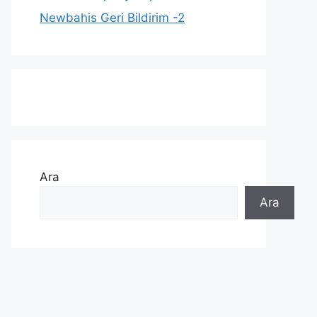
Newbahis Geri Bildirim -2
Ara
Ara