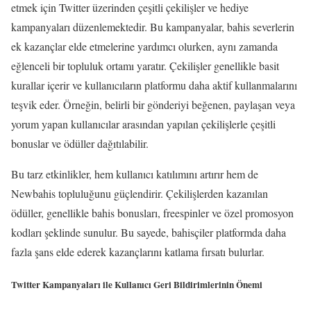
etmek için Twitter üzerinden çeşitli çekilişler ve hediye
kampanyaları düzenlemektedir. Bu kampanyalar, bahis severlerin
ek kazançlar elde etmelerine yardımcı olurken, aynı zamanda
eğlenceli bir topluluk ortamı yaratır. Çekilişler genellikle basit
kurallar içerir ve kullanıcıların platformu daha aktif kullanmalarını
teşvik eder. Örneğin, belirli bir gönderiyi beğenen, paylaşan veya
yorum yapan kullanıcılar arasından yapılan çekilişlerle çeşitli
bonuslar ve ödüller dağıtılabilir.
Bu tarz etkinlikler, hem kullanıcı katılımını artırır hem de
Newbahis topluluğunu güçlendirir. Çekilişlerden kazanılan
ödüller, genellikle bahis bonusları, freespinler ve özel promosyon
kodları şeklinde sunulur. Bu sayede, bahisçiler platformda daha
fazla şans elde ederek kazançlarını katlama fırsatı bulurlar.
Twitter Kampanyaları ile Kullanıcı Geri Bildirimlerinin Önemi