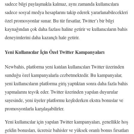
sadece bilgi paylaşmakla kalmaz, aynı zamanda kullanıcılara
sadece sosyal medya hesaplarını takip ederek yararlanabilecekleri
özel promosyonlar sunar. Bu tür fırsatlar, Twitter’ı bir bilgi
kaynağından çok daha fazlası haline getirir ve kullanıcıların bahis
deneyimlerini daha kazançlı hale getirir.
Yeni Kullanıcılar İçin Özel Twitter Kampanyaları
Newbahis, platforma yeni katılan kullanıcıları Twitter üzerinden
sunduğu özel kampanyalarla cezbetmektedir. Bu kampanyalar,
yeni kullanıcıların platforma giriş yaptıktan sonra daha fazla bahis
yapmalarını teşvik eder. Twitter üzerinden yapılan duyurular
sayesinde, yeni üyeler platformu keşfederken ekstra bonuslar ve
promosyonlarla karşılaşabilirler.
Yeni kullanıcılar için yapılan Twitter kampanyaları, genellikle hoş
geldin bonusları, ücretsiz bahisler ve yüksek oranlı bonus fırsatları