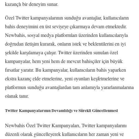
kazançlı bir deneyim sunar.
Özel Twitter kampanyalarının sunduğu avantajlar, kullanıcıların
bahis deneyimini en üst seviyeye çıkarmaya devam etmektedir.
Newbahis, sosyal medya platformları üzerinden kullanıcılarıyla
doğrudan iletişim kurarak, onların istek ve beklentilerini en iyi
şekilde karşılamaya çalışır. Twitter üzerinden sunulan özel
kampanyalar, hem yeni hem de mevcut bahisçiler için büyük
fırsatlar yaratır. Bu kampanyalar, kullanıcıların bahis yaparken
ekstra kazanç elde etmelerine, yeni oyunları keşfetmelerine ve
platformun sunduğu avantajlardan tam anlamıyla yararlanmalarına
olanak tanır.
Twitter Kampanyalarının Devamlılığı ve Sürekli Güncellenmesi
Newbahis Özel Twitter Kampanyaları, Twitter kampanyalarını
düzenli olarak güncelleyerek kullanıcıların her zaman yeni ve