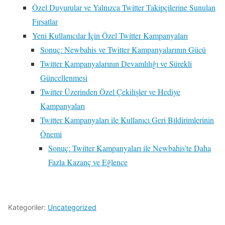
Özel Duyurular ve Yalnızca Twitter Takipçilerine Sunulan
Fırsatlar
Yeni Kullanıcılar İçin Özel Twitter Kampanyaları
Sonuç: Newbahis ve Twitter Kampanyalarının Gücü
Twitter Kampanyalarının Devamlılığı ve Sürekli
Güncellenmesi
Twitter Üzerinden Özel Çekilişler ve Hediye
Kampanyaları
Twitter Kampanyaları ile Kullanıcı Geri Bildirimlerinin
Önemi
Sonuç: Twitter Kampanyaları ile Newbahis’te Daha
Fazla Kazanç ve Eğlence
Kategoriler:
Uncategorized