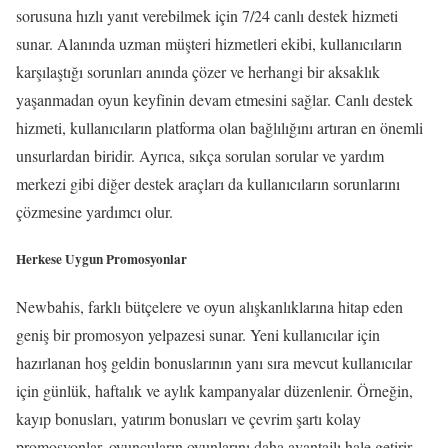
sorusuna hızlı yanıt verebilmek için 7/24 canlı destek hizmeti
sunar. Alanında uzman müşteri hizmetleri ekibi, kullanıcıların
karşılaştığı sorunları anında çözer ve herhangi bir aksaklık
yaşanmadan oyun keyfinin devam etmesini sağlar. Canlı destek
hizmeti, kullanıcıların platforma olan bağlılığını artıran en önemli
unsurlardan biridir. Ayrıca, sıkça sorulan sorular ve yardım
merkezi gibi diğer destek araçları da kullanıcıların sorunlarını
çözmesine yardımcı olur.
Herkese Uygun Promosyonlar
Newbahis, farklı bütçelere ve oyun alışkanlıklarına hitap eden
geniş bir promosyon yelpazesi sunar. Yeni kullanıcılar için
hazırlanan hoş geldin bonuslarının yanı sıra mevcut kullanıcılar
için günlük, haftalık ve aylık kampanyalar düzenlenir. Örneğin,
kayıp bonusları, yatırım bonusları ve çevrim şartı kolay
promosyonlar, oyuncuların oyunlarını daha avantajlı hale getirir.