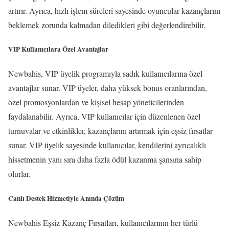
artırır. Ayrıca, hızlı işlem süreleri sayesinde oyuncular kazançlarını
beklemek zorunda kalmadan diledikleri gibi değerlendirebilir.
VIP Kullanıcılara Özel Avantajlar
Newbahis, VIP üyelik programıyla sadık kullanıcılarına özel
avantajlar sunar. VIP üyeler, daha yüksek bonus oranlarından,
özel promosyonlardan ve kişisel hesap yöneticilerinden
faydalanabilir. Ayrıca, VIP kullanıcılar için düzenlenen özel
turnuvalar ve etkinlikler, kazançlarını artırmak için eşsiz fırsatlar
sunar. VIP üyelik sayesinde kullanıcılar, kendilerini ayrıcalıklı
hissetmenin yanı sıra daha fazla ödül kazanma şansına sahip
olurlar.
Canlı Destek Hizmetiyle Anında Çözüm
Newbahis Eşsiz Kazanç Fırsatları, kullanıcılarının her türlü