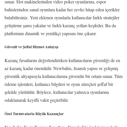
sunar. Slot makinelerinden video poker oyunlarına, espor
bahislerinden sanal oyunlara kadar her zevke hitap eden içerikler
bulabilirsiniz. Yeni eklenen oyunlarla kullanıcılar farklı stratejiler
geliştirme şansı yakalar ve farklı kazanç yolları keşfeder. Bu da
platformun dinamik ve yenilikçi yapısını öne çıkarır.
Güvenli ve Şeffaf Hizmet Anlayışı
Kazanç fırsatlarını değerlendirirken kullanıcıların güvenliği de en
az kazanç kadar önemlidir. Newbahis, lisanslı yapısı ve gelişmiş
güvenlik altyapısıyla kullanıcılarına güvenilir bir ortam sunar. Tüm
ödeme işlemleri, kullanıcı bilgileri ve oyun süreçleri şeffaf bir
şekilde yürütülür. Böylece, kullanıcılar yalnızca oyunlarına
odaklanarak keyifli vakit geçirebilir.
Özel Turnuvalarla Büyük Kazançlar