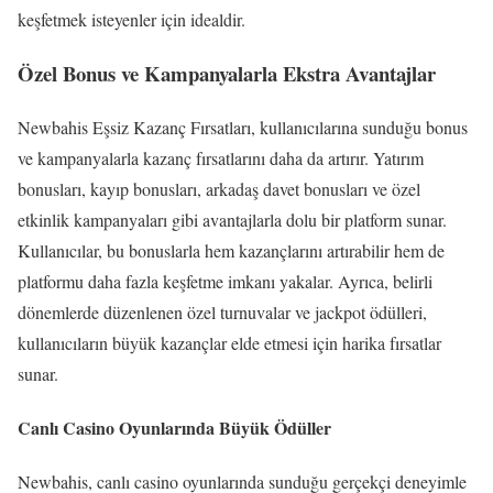
keşfetmek isteyenler için idealdir.
Özel Bonus ve Kampanyalarla Ekstra Avantajlar
Newbahis Eşsiz Kazanç Fırsatları, kullanıcılarına sunduğu bonus
ve kampanyalarla kazanç fırsatlarını daha da artırır. Yatırım
bonusları, kayıp bonusları, arkadaş davet bonusları ve özel
etkinlik kampanyaları gibi avantajlarla dolu bir platform sunar.
Kullanıcılar, bu bonuslarla hem kazançlarını artırabilir hem de
platformu daha fazla keşfetme imkanı yakalar. Ayrıca, belirli
dönemlerde düzenlenen özel turnuvalar ve jackpot ödülleri,
kullanıcıların büyük kazançlar elde etmesi için harika fırsatlar
sunar.
Canlı Casino Oyunlarında Büyük Ödüller
Newbahis, canlı casino oyunlarında sunduğu gerçekçi deneyimle