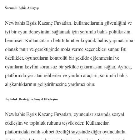
Sorumlu Bahis Anlayışı
Newbahis Eşsiz Kazanç Fırsatları, kullanıcılarının güvenliğini ve
iyi bir oyun deneyimini sağlamak için sorumlu bahis politikasını
benimser. Kullanıcıların belirli limitler koyarak bahis yapmalarına
olanak tanır ve gerektiğinde mola verme seçenekleri sunar. Bu
özellikler, oyuncuların kontrollü bir şekilde eğlenmesini ve
oyunların keyfini sorunsuz bir şekilde çıkarmasını sağlar. Ayrıca,
platformda yer alan rehberler ve yardım araçları, sorumlu bahis
alışkanlıklarının geliştirilmesine yardımcı olur.
Topluluk Desteği ve Sosyal Etkileşim
Newbahis Eşsiz Kazanç Fırsatları, oyuncular arasında sosyal
etkileşim ve topluluk ruhunu teşvik eder. Kullanıcılar,
platformdaki canlı sohbet özelliği sayesinde diğer oyuncularla