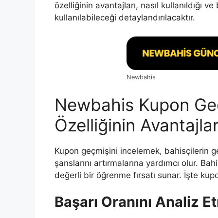
özelliğinin avantajları, nasıl kullanıldığı ve
kullanılabileceği detaylandırılacaktır.
Newbahis
Newbahis Kupon Geç
Özelliğinin Avantajlar
Kupon geçmişini incelemek, bahisçilerin 
şanslarını artırmalarına yardımcı olur. Bah
değerli bir öğrenme fırsatı sunar. İşte ku
Başarı Oranını Analiz E