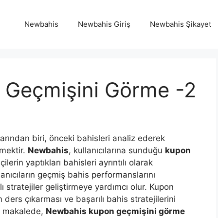
Newbahis
Newbahis Giriş
Newbahis Şikayet
Geçmişini Görme -2
rından biri, önceki bahisleri analiz ederek
rmektir.
Newbahis
, kullanıcılarına sunduğu
kupon
lerin yaptıkları bahisleri ayrıntılı olarak
llanıcıların geçmiş bahis performanslarını
ı stratejiler geliştirmeye yardımcı olur. Kupon
 ders çıkarması ve başarılı bahis stratejilerini
Bu makalede,
Newbahis kupon geçmişini görme