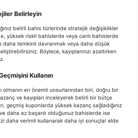
iler Belirleyin
 belirli bahis türlerinde stratejik değişiklikler
, yüksek riskli bahislerde veya canlı bahislerde
erde daha temkinli davranmak veya daha düşük
iştirebilirsiniz. Böylece, kayıplarınızı azaltırken
z.
Geçmişini Kullanın
olmanın en önemli unsurlarından biri, doğru bir
zanç ve kayıpları inceleyerek belirli bir bütçe
neğin, geçmiş kuponlarda yüksek kazanç sağladığınız
r ve daha az başarılı olduğunuz bahislerde ise
nizi daha verimli kullanarak daha iyi sonuçlar elde