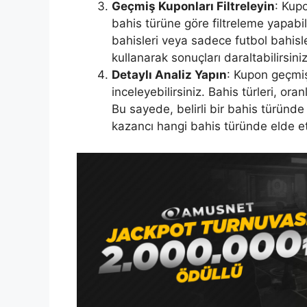
Geçmiş Kuponları Filtreleyin
: Kupo
bahis türüne göre filtreleme yapabil
bahisleri veya sadece futbol bahisleri
kullanarak sonuçları daraltabilirsiniz
Detaylı Analiz Yapın
: Kupon geçmiş
inceleyebilirsiniz. Bahis türleri, oran
Bu sayede, belirli bir bahis türünd
kazancı hangi bahis türünde elde etti