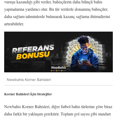
vuruşu kazandığı gibi veriler, bahisçilerin daha bilinçli bahis
yapmalarına yardımcı olur. Bu tür verilerle donanmış bahisçiler,
daha sağlam tahminlerde bulunarak kazanç sağlama ihtimallerini
artırabilirler.
Newbahis Korner Bahisleri
Korner Bahisleri İçin Stratejiler
Newbahis Korner Bahisleri, diğer futbol bahis türlerine göre biraz
daha farklı bir yaklaşım gerektirir. Toplam gol sayısı gibi standart