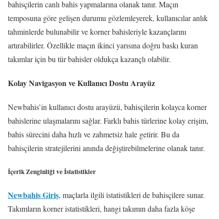
bahisçilerin canlı bahis yapmalarına olanak tanır. Maçın
temposuna göre gelişen durumu gözlemleyerek, kullanıcılar anlık
tahminlerde bulunabilir ve korner bahisleriyle kazançlarını
artırabilirler. Özellikle maçın ikinci yarısına doğru baskı kuran
takımlar için bu tür bahisler oldukça kazançlı olabilir.
Kolay Navigasyon ve Kullanıcı Dostu Arayüz
Newbahis’in kullanıcı dostu arayüzü, bahisçilerin kolayca korner
bahislerine ulaşmalarını sağlar. Farklı bahis türlerine kolay erişim,
bahis sürecini daha hızlı ve zahmetsiz hale getirir. Bu da
bahisçilerin stratejilerini anında değiştirebilmelerine olanak tanır.
İçerik Zenginliği ve İstatistikler
Newbahis Giriş
, maçlarla ilgili istatistikleri de bahisçilere sunar.
Takımların korner istatistikleri, hangi takımın daha fazla köşe