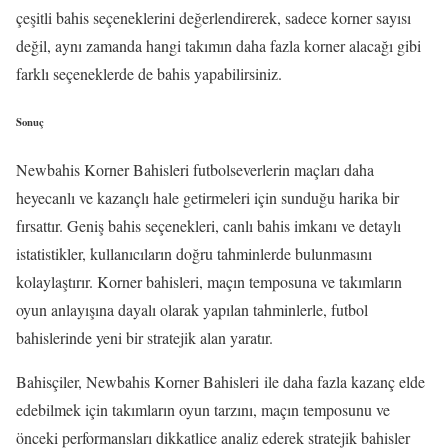
çeşitli bahis seçeneklerini değerlendirerek, sadece korner sayısı
değil, aynı zamanda hangi takımın daha fazla korner alacağı gibi
farklı seçeneklerde de bahis yapabilirsiniz.
Sonuç
Newbahis Korner Bahisleri futbolseverlerin maçları daha
heyecanlı ve kazançlı hale getirmeleri için sunduğu harika bir
fırsattır. Geniş bahis seçenekleri, canlı bahis imkanı ve detaylı
istatistikler, kullanıcıların doğru tahminlerde bulunmasını
kolaylaştırır. Korner bahisleri, maçın temposuna ve takımların
oyun anlayışına dayalı olarak yapılan tahminlerle, futbol
bahislerinde yeni bir stratejik alan yaratır.
Bahisçiler, Newbahis Korner Bahisleri ile daha fazla kazanç elde
edebilmek için takımların oyun tarzını, maçın temposunu ve
önceki performansları dikkatlice analiz ederek stratejik bahisler