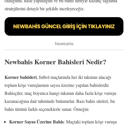
olduğunu, nasıl yapıldığını ve bu bahis türüyle kazanç sağlama
stratejilerini detaylı bir şekilde inceleyeceğiz.
Newbahis
Newbahis Korner Bahisleri Nedir?
Korner bahisleri
, futbol maçlarında her iki takımın alacağı
toplam köşe vuruşlarının sayısı üzerine yapılan bahislerdir.
Bahisçiler, maç boyunca hangi takımın daha fazla köşe vuruşu
kazanacağına dair tahminde bulunurlar. Bazı bahis siteleri, bu
bahis türünü farklı seçeneklerle sunar. Örneğin:
Korner Sayısı Üzerine Bahis
: Maçtaki toplam köşe vuruşu