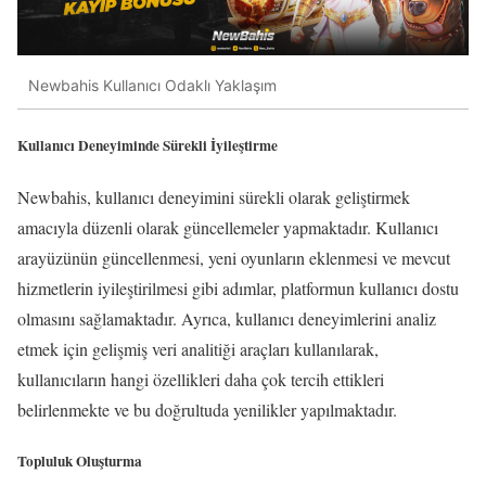
Newbahis Kullanıcı Odaklı Yaklaşım
Kullanıcı Deneyiminde Sürekli İyileştirme
Newbahis, kullanıcı deneyimini sürekli olarak geliştirmek
amacıyla düzenli olarak güncellemeler yapmaktadır. Kullanıcı
arayüzünün güncellenmesi, yeni oyunların eklenmesi ve mevcut
hizmetlerin iyileştirilmesi gibi adımlar, platformun kullanıcı dostu
olmasını sağlamaktadır. Ayrıca, kullanıcı deneyimlerini analiz
etmek için gelişmiş veri analitiği araçları kullanılarak,
kullanıcıların hangi özellikleri daha çok tercih ettikleri
belirlenmekte ve bu doğrultuda yenilikler yapılmaktadır.
Topluluk Oluşturma