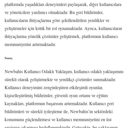
platformda yaşadıkları deneyimleri paylaşarak, diğer kullanıcılara
ve yöneticilere yardımcı olmaktadır. Bu geri bildirimler,
kullanıcıların ihtiyaçlarına göre şekillendirilen yenilikler ve
geliştirmeler için kritik bir rol oynamaktadır. Ayrıca, kullanıcıların
ihtiyaçlarına yönelik çözümler geliştirmek, platformun kullanıcı
memnuniyetini artırmaktadır.
Sonuç
Newbahis Kullanıcı Odaklı Yaklaşım, kullanıcı odaklı yaklaşımını
sürekli olarak geliştirmekte ve yenilikçi çözümler sunmaktadır.
Kullanıcı deneyimini zenginleştiren etkileşimli oyunlar,
kişiselleştirilmiş bildirimler, güvenli oyun ortamı ve eğitim
kaynakları, platformun başarısını artırmaktadır. Kullanıcı geri
bildirimleri ve sürekli iyileştirme ile, Newbahis’in sektördeki
konumunu güçlendirmesi ve kullanıcı memnuniyetini en üst
seviyeye çıkarması hedeflenmektedir. Gelecekte, bu yaklaşımın