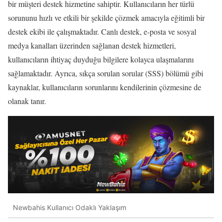
bir müşteri destek hizmetine sahiptir. Kullanıcıların her türlü
sorununu hızlı ve etkili bir şekilde çözmek amacıyla eğitimli bir
destek ekibi ile çalışmaktadır. Canlı destek, e-posta ve sosyal
medya kanalları üzerinden sağlanan destek hizmetleri,
kullanıcıların ihtiyaç duyduğu bilgilere kolayca ulaşmalarını
sağlamaktadır. Ayrıca, sıkça sorulan sorular (SSS) bölümü gibi
kaynaklar, kullanıcıların sorunlarını kendilerinin çözmesine de
olanak tanır.
Newbahis Kullanıcı Odaklı Yaklaşım