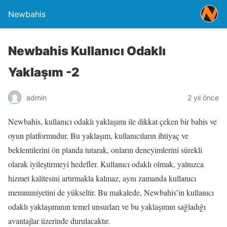
Newbahis
Newbahis Kullanıcı Odaklı
Yaklaşım -2
admin
2 yıl önce
Newbahis, kullanıcı odaklı yaklaşımı ile dikkat çeken bir bahis ve
oyun platformudur. Bu yaklaşım, kullanıcıların ihtiyaç ve
beklentilerini ön planda tutarak, onların deneyimlerini sürekli
olarak iyileştirmeyi hedefler. Kullanıcı odaklı olmak, yalnızca
hizmet kalitesini artırmakla kalmaz, aynı zamanda kullanıcı
memnuniyetini de yükseltir. Bu makalede, Newbahis’in kullanıcı
odaklı yaklaşımının temel unsurları ve bu yaklaşımın sağladığı
avantajlar üzerinde durulacaktır.