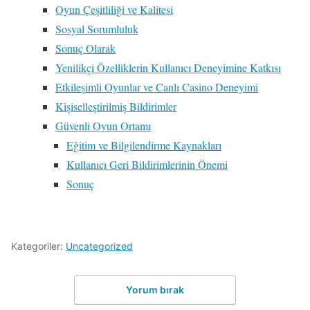
Oyun Çeşitliliği ve Kalitesi
Sosyal Sorumluluk
Sonuç Olarak
Yenilikçi Özelliklerin Kullanıcı Deneyimine Katkısı
Etkileşimli Oyunlar ve Canlı Casino Deneyimi
Kişiselleştirilmiş Bildirimler
Güvenli Oyun Ortamı
Eğitim ve Bilgilendirme Kaynakları
Kullanıcı Geri Bildirimlerinin Önemi
Sonuç
Kategoriler:
Uncategorized
Yorum bırak