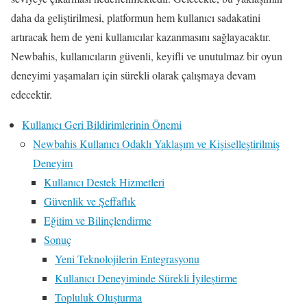
daha da geliştirilmesi, platformun hem kullanıcı sadakatini
artıracak hem de yeni kullanıcılar kazanmasını sağlayacaktır.
Newbahis, kullanıcıların güvenli, keyifli ve unutulmaz bir oyun
deneyimi yaşamaları için sürekli olarak çalışmaya devam
edecektir.
Kullanıcı Geri Bildirimlerinin Önemi
Newbahis Kullanıcı Odaklı Yaklaşım ve Kişiselleştirilmiş
Deneyim
Kullanıcı Destek Hizmetleri
Güvenlik ve Şeffaflık
Eğitim ve Bilinçlendirme
Sonuç
Yeni Teknolojilerin Entegrasyonu
Kullanıcı Deneyiminde Sürekli İyileştirme
Topluluk Oluşturma