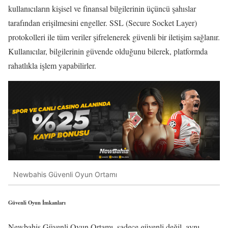
kullanıcıların kişisel ve finansal bilgilerinin üçüncü şahıslar
tarafından erişilmesini engeller. SSL (Secure Socket Layer)
protokolleri ile tüm veriler şifrelenerek güvenli bir iletişim sağlanır.
Kullanıcılar, bilgilerinin güvende olduğunu bilerek, platformda
rahatlıkla işlem yapabilirler.
Newbahis Güvenli Oyun Ortamı
Güvenli Oyun İmkanları
Newbahis Güvenli Oyun Ortamı, sadece güvenli değil, aynı