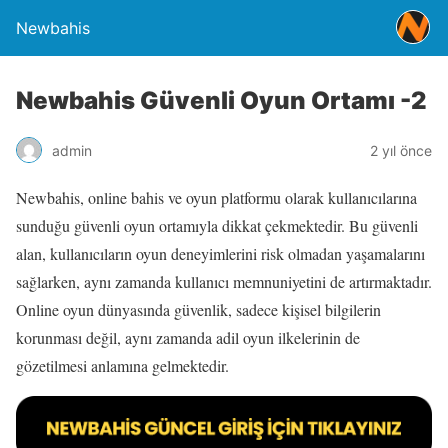
Newbahis
Newbahis Güvenli Oyun Ortamı -2
admin
2 yıl önce
Newbahis, online bahis ve oyun platformu olarak kullanıcılarına
sunduğu güvenli oyun ortamıyla dikkat çekmektedir. Bu güvenli
alan, kullanıcıların oyun deneyimlerini risk olmadan yaşamalarını
sağlarken, aynı zamanda kullanıcı memnuniyetini de artırmaktadır.
Online oyun dünyasında güvenlik, sadece kişisel bilgilerin
korunması değil, aynı zamanda adil oyun ilkelerinin de
gözetilmesi anlamına gelmektedir.