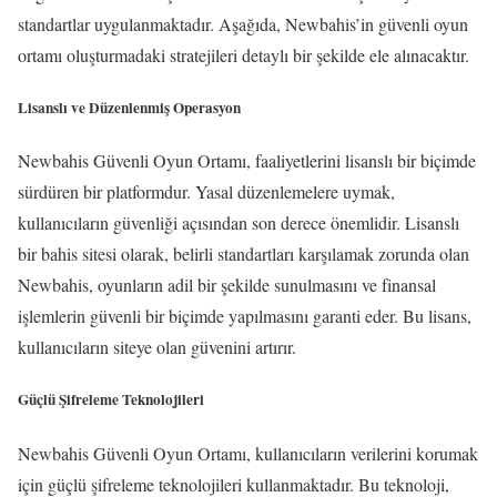
standartlar uygulanmaktadır. Aşağıda, Newbahis’in güvenli oyun
ortamı oluşturmadaki stratejileri detaylı bir şekilde ele alınacaktır.
Lisanslı ve Düzenlenmiş Operasyon
Newbahis Güvenli Oyun Ortamı, faaliyetlerini lisanslı bir biçimde
sürdüren bir platformdur. Yasal düzenlemelere uymak,
kullanıcıların güvenliği açısından son derece önemlidir. Lisanslı
bir bahis sitesi olarak, belirli standartları karşılamak zorunda olan
Newbahis, oyunların adil bir şekilde sunulmasını ve finansal
işlemlerin güvenli bir biçimde yapılmasını garanti eder. Bu lisans,
kullanıcıların siteye olan güvenini artırır.
Güçlü Şifreleme Teknolojileri
Newbahis Güvenli Oyun Ortamı, kullanıcıların verilerini korumak
için güçlü şifreleme teknolojileri kullanmaktadır. Bu teknoloji,