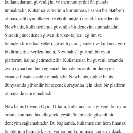
kullanıcılarının güvenliğini ve memnuniyetini ön planda
tutmaktadır. Kullanıcı verilerinin korunması, lisanslı bir platform
olması, adil oyun ilkeleri ve etkili müşteri destek hizmetleri ile
Newbahis, kullanıcılarına güvenilir bir deneyim sunmaktadır.
Sürekli güncellenen güvenlik teknolojileri, eğitim ve
bilinçlendirme faaliyetleri, güvenli para işlemleri ve kullanıcı geri
bildirimlerine verilen önem, Newbahis’i güvenli bir oyun
platformu haline getirmektedir. Kullanıcılar, bu güvenli ortamda
oyun oynarken, hem eğlenceli hem de güvenli bir deneyim
yaşama fırsatına sahip olmaktadır. Newbahis, online bahis
dünyasında güvenilir bir seçenek arayanlar için ideal bir platform
olmaya devam etmektedir.
Newbahis Güvenli Oyun Ortamı, kullanıcılarına güvenli bir oyun
ortamı sunmayı hedefleyerek, çeşitli önlemlerle güvenli bir
deneyim sağlamaktadır. Bu bağlamda, kullanıcıların hem finansal
bilgilerinin hem de kişisel verilerinin korunması için en yüksek