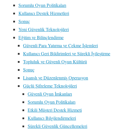
Sorumlu Oyun Politikaları
Kullanıcı Destek Hizmetleri
Sonuç
Yeni Güvenlik Teknolojileri
Eğitim ve Bilinçlendirme
Güvenli Para Yatırma ve Çekme İşlemleri
Kullanıcı Geri Bildirimleri ve Sürekli İyileştirme
Topluluk ve Güvenli Oyun Kültürü
Sonuç
Lisanslı ve Düzenlenmiş Operasyon
Güçlü Şifreleme Teknolojileri
Güvenli Oyun İmkanları
Sorumlu Oyun Politikaları
Etkili Müşteri Destek Hizmeti
Kullanıcı Bilgilendirmeleri
Sürekli Güvenlik Güncellemeleri