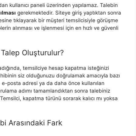
n kullanıcı paneli üzerinden yapılamaz. Talebin
nılması
gerekmektedir. Siteye giriş yaptıktan sonra
sine tıklayarak bir müşteri temsilcisiyle görüşme
plerin alınması ve işlenmesi için en hızlı ve güvenli
 Talep Oluşturulur?
dığında, temsilciye hesap kapatma isteğinizi
 sahibinin siz olduğunuzu doğrulamak amacıyla bazı
i, e-posta adresi ya da daha önce kullanılan
oğrulama adımı tamamlandıktan sonra talebiniz
ır. Temsilci, kapatma türünü sorarak kalıcı mı yoksa
bi Arasındaki Fark