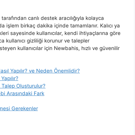
 tarafından canlı destek aracılığıyla kolayca
da işlem birkaç dakika içinde tamamlanır. Kalıcı ya
ri sayesinde kullanıcılar, kendi ihtiyaçlarına göre
kullanıcı gizliliği korunur ve talepler
eyen kullanıcılar için Newbahis, hızlı ve güvenilir
ıl Yapılır? ve Neden Önemlidir?
apılır?
 Talep Oluşturulur?
ebi Arasındaki Fark
lmesi Gerekenler