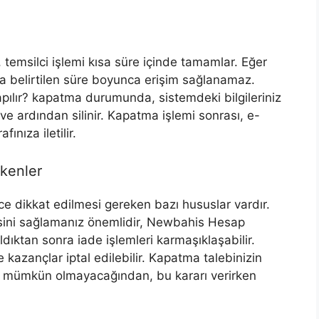
temsilci işlemi kısa süre içinde tamamlar. Eğer
za belirtilen süre boyunca erişim sağlanamaz.
ılır? kapatma durumunda, sistemdeki bilgileriniz
e ardından silinir. Kapatma işlemi sonrası, e-
ınıza iletilir.
ekenler
 dikkat edilmesi gereken bazı hususlar vardır.
sini sağlamanız önemlidir, Newbahis Hesap
dıktan sonra iade işlemleri karmaşıklaşabilir.
 kazançlar iptal edilebilir. Kapatma talebinizin
k mümkün olmayacağından, bu kararı verirken