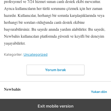
profesyonel ve 7/24 hizmet sunan canlı destek ekibi mevcuttur.
Ayrıca kullanıcıların her türlü sorununu çözmek için her zaman
hazırdır. Kullanıcılar, herhangi bir sorunla karşılaştıklarında veya
herhangi bir soruları olduğunda canlı destek ekibine
başvurabilirsiniz. Bu sayede anında yardım alabilirler. Bu sayede,
Newbahis kullanıcıları platformda güvenli ve keyifli bir deneyim
yaşayabilirler.
Kategoriler:
Uncategorized
Yorum bırak
Newbahis
Yukarı dön
Exit mobile version