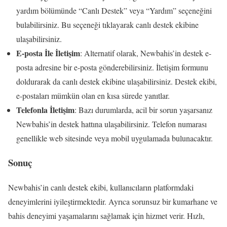
yardım bölümünde “Canlı Destek” veya “Yardım” seçeneğini
bulabilirsiniz. Bu seçeneği tıklayarak canlı destek ekibine
ulaşabilirsiniz.
E-posta İle İletişim
: Alternatif olarak, Newbahis’in destek e-
posta adresine bir e-posta gönderebilirsiniz. İletişim formunu
doldurarak da canlı destek ekibine ulaşabilirsiniz. Destek ekibi,
e-postaları mümkün olan en kısa sürede yanıtlar.
Telefonla İletişim
: Bazı durumlarda, acil bir sorun yaşarsanız
Newbahis’in destek hattına ulaşabilirsiniz. Telefon numarası
genellikle web sitesinde veya mobil uygulamada bulunacaktır.
Sonuç
Newbahis’in canlı destek ekibi, kullanıcıların platformdaki
deneyimlerini iyileştirmektedir. Ayrıca sorunsuz bir kumarhane ve
bahis deneyimi yaşamalarını sağlamak için hizmet verir. Hızlı,