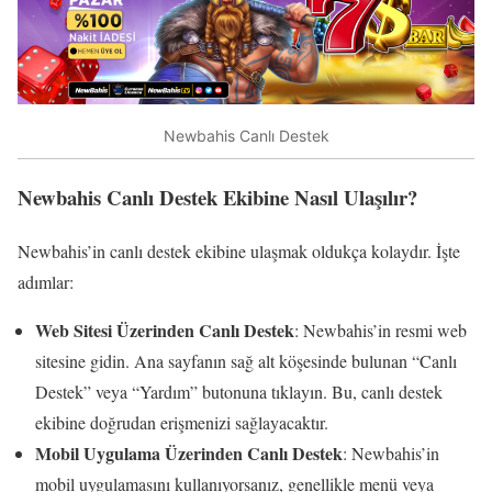
Newbahis Canlı Destek
Newbahis Canlı Destek Ekibine Nasıl Ulaşılır?
Newbahis’in canlı destek ekibine ulaşmak oldukça kolaydır. İşte
adımlar:
Web Sitesi Üzerinden Canlı Destek
: Newbahis’in resmi web
sitesine gidin. Ana sayfanın sağ alt köşesinde bulunan “Canlı
Destek” veya “Yardım” butonuna tıklayın. Bu, canlı destek
ekibine doğrudan erişmenizi sağlayacaktır.
Mobil Uygulama Üzerinden Canlı Destek
: Newbahis’in
mobil uygulamasını kullanıyorsanız, genellikle menü veya