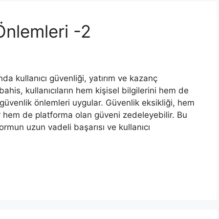
nlemleri -2
da kullanıcı güvenliği, yatırım ve kazanç
ahis, kullanıcıların hem kişisel bilgilerini hem de
güvenlik önlemleri uygular. Güvenlik eksikliği, hem
ilir hem de platforma olan güveni zedeleyebilir. Bu
ormun uzun vadeli başarısı ve kullanıcı