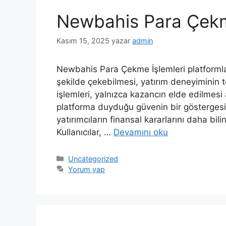
Newbahis Para Çekme
Kasım 15, 2025
yazar
admin
Newbahis Para Çekme İşlemleri platformların
şekilde çekebilmesi, yatırım deneyiminin 
işlemleri, yalnızca kazancın elde edilmesi
platforma duyduğu güvenin bir göstergesid
yatırımcıların finansal kararlarını daha bili
Kullanıcılar, …
Devamını oku
Kategoriler
Uncategorized
Yorum yap