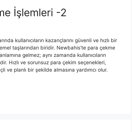
 İşlemleri -2
da kullanıcıların kazançlarını güvenli ve hızlı bir
temel taşlarından biridir. Newbahis’te para çekme
 anlamına gelmez; aynı zamanda kullanıcıların
ir. Hızlı ve sorunsuz para çekim seçenekleri,
nçli ve planlı bir şekilde almasına yardımcı olur.