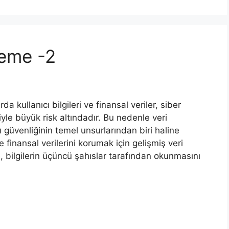
leme -2
 kullanıcı bilgileri ve finansal veriler, siber
niyle büyük risk altındadır. Bu nedenle veri
ı güvenliğinin temel unsurlarından biri haline
e finansal verilerini korumak için gelişmiş veri
me, bilgilerin üçüncü şahıslar tarafından okunmasını