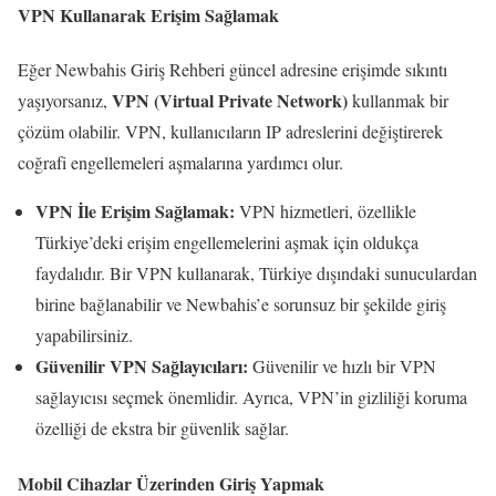
VPN Kullanarak Erişim Sağlamak
Eğer Newbahis Giriş Rehberi güncel adresine erişimde sıkıntı
VPN (Virtual Private Network)
yaşıyorsanız,
kullanmak bir
çözüm olabilir. VPN, kullanıcıların IP adreslerini değiştirerek
coğrafi engellemeleri aşmalarına yardımcı olur.
VPN İle Erişim Sağlamak:
VPN hizmetleri, özellikle
Türkiye’deki erişim engellemelerini aşmak için oldukça
faydalıdır. Bir VPN kullanarak, Türkiye dışındaki sunuculardan
birine bağlanabilir ve Newbahis’e sorunsuz bir şekilde giriş
yapabilirsiniz.
Güvenilir VPN Sağlayıcıları:
Güvenilir ve hızlı bir VPN
sağlayıcısı seçmek önemlidir. Ayrıca, VPN’in gizliliği koruma
özelliği de ekstra bir güvenlik sağlar.
Mobil Cihazlar Üzerinden Giriş Yapmak