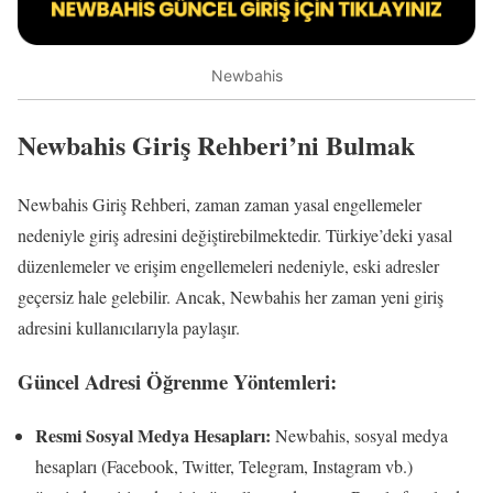
Newbahis
Newbahis Giriş Rehberi’ni Bulmak
Newbahis Giriş Rehberi, zaman zaman yasal engellemeler
nedeniyle giriş adresini değiştirebilmektedir. Türkiye’deki yasal
düzenlemeler ve erişim engellemeleri nedeniyle, eski adresler
geçersiz hale gelebilir. Ancak, Newbahis her zaman yeni giriş
adresini kullanıcılarıyla paylaşır.
Güncel Adresi Öğrenme Yöntemleri:
Resmi Sosyal Medya Hesapları:
Newbahis, sosyal medya
hesapları (Facebook, Twitter, Telegram, Instagram vb.)