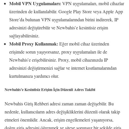
Mobil VPN Uygulamaları:
VPN uygulamaları, mobil cihazlar
üzerinden de kullanılabilir. Google Play Store veya Apple App
Store’da bulunan VPN uygulamalarından birini indirerek, IP
adresinizi değiştirebilir ve Newbahis’e kesintisiz erişim
sağlayabilirsiniz.
Mobil Proxy Kullanmak:
Eğer mobil cihaz üzerinden
erişimde sorun yaşıyorsanız, proxy uygulamaları ile de
Newbahis’e erişebilirsiniz. Proxy, mobil cihazınızda IP
adresinizi değiştirmenizi sağlar ve internet kısıtlamalarından
kurtulmanıza yardımcı olur.
Newbahis’e Kesintisiz Erişim İçin Düzenli Adres Takibi
Newbahis Giriş Rehberi adresi zaman zaman değişebilir. Bu
nedenle, kullanıcıların adres değişikliklerini düzenli olarak takip
etmeleri önemlidir. Ancak, erişim engellemeleri yaşanıyorsa,
doğru giriş adresini öğrenmek ve siteye sorunsuz bir şekilde giriş