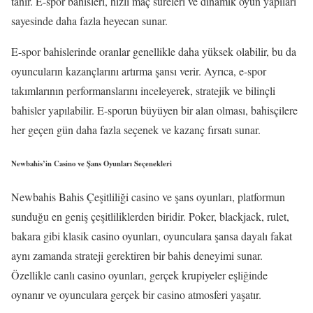
tanır. E-spor bahisleri, hızlı maç süreleri ve dinamik oyun yapıları
sayesinde daha fazla heyecan sunar.
E-spor bahislerinde oranlar genellikle daha yüksek olabilir, bu da
oyuncuların kazançlarını artırma şansı verir. Ayrıca, e-spor
takımlarının performanslarını inceleyerek, stratejik ve bilinçli
bahisler yapılabilir. E-sporun büyüyen bir alan olması, bahisçilere
her geçen gün daha fazla seçenek ve kazanç fırsatı sunar.
Newbahis’in Casino ve Şans Oyunları Seçenekleri
Newbahis Bahis Çeşitliliği casino ve şans oyunları, platformun
sunduğu en geniş çeşitliliklerden biridir. Poker, blackjack, rulet,
bakara gibi klasik casino oyunları, oyunculara şansa dayalı fakat
aynı zamanda strateji gerektiren bir bahis deneyimi sunar.
Özellikle canlı casino oyunları, gerçek krupiyeler eşliğinde
oynanır ve oyunculara gerçek bir casino atmosferi yaşatır.