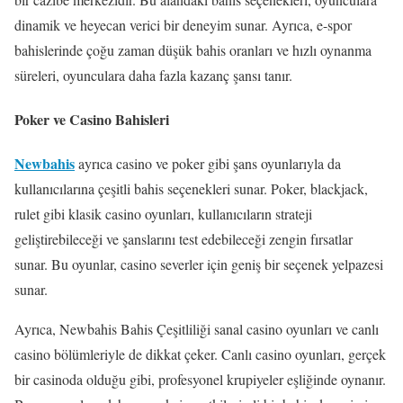
dinamik ve heyecan verici bir deneyim sunar. Ayrıca, e-spor
bahislerinde çoğu zaman düşük bahis oranları ve hızlı oynanma
süreleri, oyunculara daha fazla kazanç şansı tanır.
Poker ve Casino Bahisleri
Newbahis
ayrıca casino ve poker gibi şans oyunlarıyla da
kullanıcılarına çeşitli bahis seçenekleri sunar. Poker, blackjack,
rulet gibi klasik casino oyunları, kullanıcıların strateji
geliştirebileceği ve şanslarını test edebileceği zengin fırsatlar
sunar. Bu oyunlar, casino severler için geniş bir seçenek yelpazesi
sunar.
Ayrıca, Newbahis Bahis Çeşitliliği sanal casino oyunları ve canlı
casino bölümleriyle de dikkat çeker. Canlı casino oyunları, gerçek
bir casinoda olduğu gibi, profesyonel krupiyeler eşliğinde oynanır.