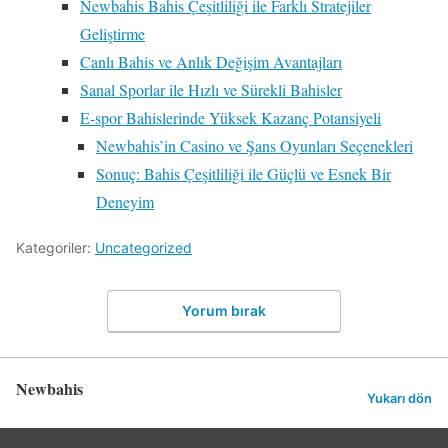
Newbahis Bahis Çeşitliliği ile Farklı Stratejiler
Geliştirme
Canlı Bahis ve Anlık Değişim Avantajları
Sanal Sporlar ile Hızlı ve Sürekli Bahisler
E-spor Bahislerinde Yüksek Kazanç Potansiyeli
Newbahis’in Casino ve Şans Oyunları Seçenekleri
Sonuç: Bahis Çeşitliliği ile Güçlü ve Esnek Bir
Deneyim
Kategoriler:
Uncategorized
Yorum bırak
Newbahis
Yukarı dön