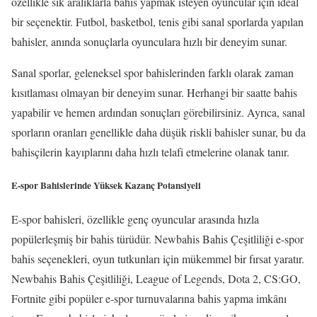
özellikle sık aralıklarla bahis yapmak isteyen oyuncular için ideal
bir seçenektir. Futbol, basketbol, tenis gibi sanal sporlarda yapılan
bahisler, anında sonuçlarla oyunculara hızlı bir deneyim sunar.
Sanal sporlar, geleneksel spor bahislerinden farklı olarak zaman
kısıtlaması olmayan bir deneyim sunar. Herhangi bir saatte bahis
yapabilir ve hemen ardından sonuçları görebilirsiniz. Ayrıca, sanal
sporların oranları genellikle daha düşük riskli bahisler sunar, bu da
bahisçilerin kayıplarını daha hızlı telafi etmelerine olanak tanır.
E-spor Bahislerinde Yüksek Kazanç Potansiyeli
E-spor bahisleri, özellikle genç oyuncular arasında hızla
popülerleşmiş bir bahis türüdür. Newbahis Bahis Çeşitliliği e-spor
bahis seçenekleri, oyun tutkunları için mükemmel bir fırsat yaratır.
Newbahis Bahis Çeşitliliği, League of Legends, Dota 2, CS:GO,
Fortnite gibi popüler e-spor turnuvalarına bahis yapma imkânı