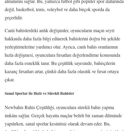
almalarını sağlar. Bu, yalnızca futbol gibi popüler spor dallarında
değil, basketbol, tenis, voleybol ve daha birçok sporda da
geçerlidir.
Canlı bahislerdeki anlık değişimler, oyuncuların maçın seyri
hakkında daha fazla bilgi edinerek bahislerini doğru bir şekilde
yerleştirmelerine yardımcı olur. Ayrıca, canlı bahis oranlarının
hızla değişmesi, oyunculara fırsatları değerlendirme konusunda
daha fazla esneklik tanır. Bu çeşitlilik sayesinde, bahisçilerin
kazanç fırsatları artar, çünkü daha fazla olasılık ve fırsat ortaya
çıkar.
Sanal Sporlar ile Hızlı ve Sürekli Bahisler
Newbahis Bahis Çeşitliliği, oyunculara sürekli bahis yapma
imkânı sağlar. Gerçek hayatta maçlar belirli bir zaman diliminde
yapılırken, sanal sporlar kesintisiz olarak devam eder. Bu,