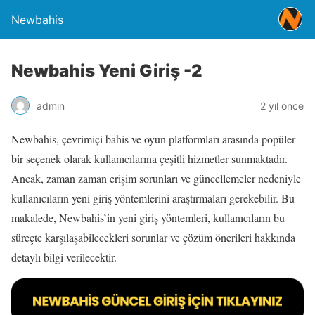
Newbahis
Newbahis Yeni Giriş -2
admin
2 yıl önce
Newbahis, çevrimiçi bahis ve oyun platformları arasında popüler
bir seçenek olarak kullanıcılarına çeşitli hizmetler sunmaktadır.
Ancak, zaman zaman erişim sorunları ve güncellemeler nedeniyle
kullanıcıların yeni giriş yöntemlerini araştırmaları gerekebilir. Bu
makalede, Newbahis’in yeni giriş yöntemleri, kullanıcıların bu
süreçte karşılaşabilecekleri sorunlar ve çözüm önerileri hakkında
detaylı bilgi verilecektir.