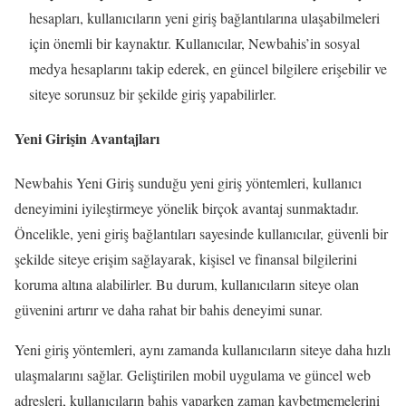
hesapları, kullanıcıların yeni giriş bağlantılarına ulaşabilmeleri
için önemli bir kaynaktır. Kullanıcılar, Newbahis’in sosyal
medya hesaplarını takip ederek, en güncel bilgilere erişebilir ve
siteye sorunsuz bir şekilde giriş yapabilirler.
Yeni Girişin Avantajları
Newbahis Yeni Giriş sunduğu yeni giriş yöntemleri, kullanıcı
deneyimini iyileştirmeye yönelik birçok avantaj sunmaktadır.
Öncelikle, yeni giriş bağlantıları sayesinde kullanıcılar, güvenli bir
şekilde siteye erişim sağlayarak, kişisel ve finansal bilgilerini
koruma altına alabilirler. Bu durum, kullanıcıların siteye olan
güvenini artırır ve daha rahat bir bahis deneyimi sunar.
Yeni giriş yöntemleri, aynı zamanda kullanıcıların siteye daha hızlı
ulaşmalarını sağlar. Geliştirilen mobil uygulama ve güncel web
adresleri, kullanıcıların bahis yaparken zaman kaybetmemelerini