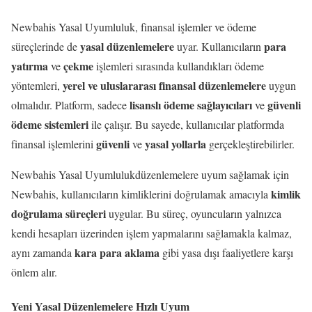
Newbahis Yasal Uyumluluk, finansal işlemler ve ödeme
yasal düzenlemelere
para
süreçlerinde de
uyar. Kullanıcıların
yatırma
çekme
ve
işlemleri sırasında kullandıkları ödeme
yerel ve uluslararası finansal düzenlemelere
yöntemleri,
uygun
lisanslı ödeme sağlayıcıları
güvenli
olmalıdır. Platform, sadece
ve
ödeme sistemleri
ile çalışır. Bu sayede, kullanıcılar platformda
güvenli
yasal yollarla
finansal işlemlerini
ve
gerçekleştirebilirler.
Newbahis Yasal Uyumlulukdüzenlemelere uyum sağlamak için
kimlik
Newbahis, kullanıcıların kimliklerini doğrulamak amacıyla
doğrulama süreçleri
uygular. Bu süreç, oyuncuların yalnızca
kendi hesapları üzerinden işlem yapmalarını sağlamakla kalmaz,
kara para aklama
aynı zamanda
gibi yasa dışı faaliyetlere karşı
önlem alır.
Yeni Yasal Düzenlemelere Hızlı Uyum