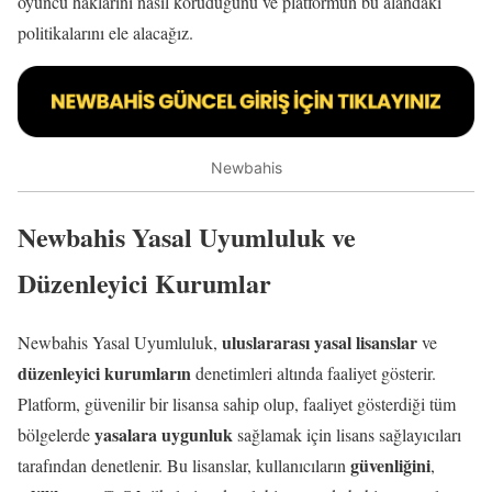
oyuncu haklarını nasıl koruduğunu ve platformun bu alandaki
politikalarını ele alacağız.
Newbahis
Newbahis Yasal Uyumluluk ve
Düzenleyici Kurumlar
uluslararası yasal lisanslar
Newbahis Yasal Uyumluluk,
ve
düzenleyici kurumların
denetimleri altında faaliyet gösterir.
Platform, güvenilir bir lisansa sahip olup, faaliyet gösterdiği tüm
yasalara uygunluk
bölgelerde
sağlamak için lisans sağlayıcıları
güvenliğini
tarafından denetlenir. Bu lisanslar, kullanıcıların
,