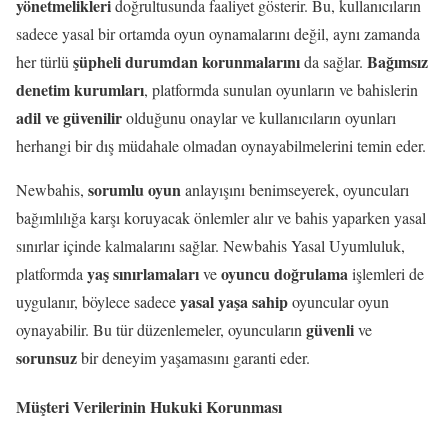
yönetmelikleri
doğrultusunda faaliyet gösterir. Bu, kullanıcıların
sadece yasal bir ortamda oyun oynamalarını değil, aynı zamanda
şüpheli durumdan korunmalarını
Bağımsız
her türlü
da sağlar.
denetim kurumları
, platformda sunulan oyunların ve bahislerin
adil ve güvenilir
olduğunu onaylar ve kullanıcıların oyunları
herhangi bir dış müdahale olmadan oynayabilmelerini temin eder.
sorumlu oyun
Newbahis,
anlayışını benimseyerek, oyuncuları
bağımlılığa karşı koruyacak önlemler alır ve bahis yaparken yasal
sınırlar içinde kalmalarını sağlar. Newbahis Yasal Uyumluluk,
yaş sınırlamaları
oyuncu doğrulama
platformda
ve
işlemleri de
yasal yaşa sahip
uygulanır, böylece sadece
oyuncular oyun
güvenli
oynayabilir. Bu tür düzenlemeler, oyuncuların
ve
sorunsuz
bir deneyim yaşamasını garanti eder.
Müşteri Verilerinin Hukuki Korunması