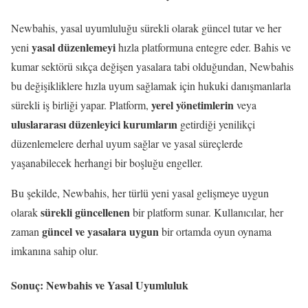
Newbahis, yasal uyumluluğu sürekli olarak güncel tutar ve her
yasal düzenlemeyi
yeni
hızla platformuna entegre eder. Bahis ve
kumar sektörü sıkça değişen yasalara tabi olduğundan, Newbahis
bu değişikliklere hızla uyum sağlamak için hukuki danışmanlarla
yerel yönetimlerin
sürekli iş birliği yapar. Platform,
veya
uluslararası düzenleyici kurumların
getirdiği yenilikçi
düzenlemelere derhal uyum sağlar ve yasal süreçlerde
yaşanabilecek herhangi bir boşluğu engeller.
Bu şekilde, Newbahis, her türlü yeni yasal gelişmeye uygun
sürekli güncellenen
olarak
bir platform sunar. Kullanıcılar, her
güncel ve yasalara uygun
zaman
bir ortamda oyun oynama
imkanına sahip olur.
Sonuç: Newbahis ve Yasal Uyumluluk