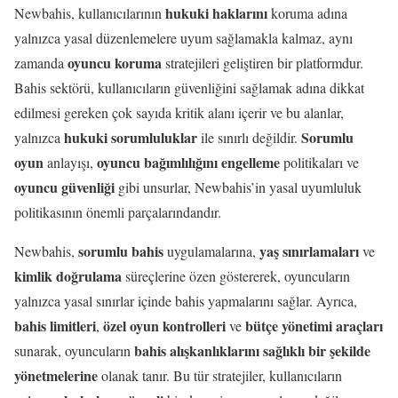
hukuki haklarını
Newbahis, kullanıcılarının
koruma adına
yalnızca yasal düzenlemelere uyum sağlamakla kalmaz, aynı
oyuncu koruma
zamanda
stratejileri geliştiren bir platformdur.
Bahis sektörü, kullanıcıların güvenliğini sağlamak adına dikkat
edilmesi gereken çok sayıda kritik alanı içerir ve bu alanlar,
hukuki sorumluluklar
Sorumlu
yalnızca
ile sınırlı değildir.
oyun
oyuncu bağımlılığını engelleme
anlayışı,
politikaları ve
oyuncu güvenliği
gibi unsurlar, Newbahis’in yasal uyumluluk
politikasının önemli parçalarındandır.
sorumlu bahis
yaş sınırlamaları
Newbahis,
uygulamalarına,
ve
kimlik doğrulama
süreçlerine özen göstererek, oyuncuların
yalnızca yasal sınırlar içinde bahis yapmalarını sağlar. Ayrıca,
bahis limitleri
özel oyun kontrolleri
bütçe yönetimi araçları
,
ve
bahis alışkanlıklarını sağlıklı bir şekilde
sunarak, oyuncuların
yönetmelerine
olanak tanır. Bu tür stratejiler, kullanıcıların