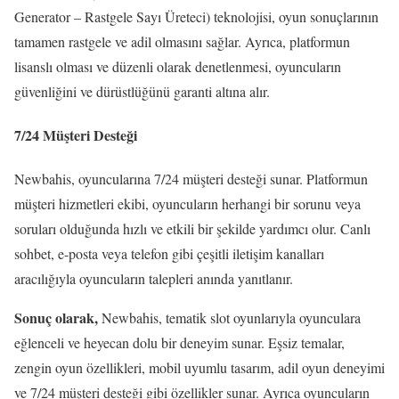
Generator – Rastgele Sayı Üreteci) teknolojisi, oyun sonuçlarının
tamamen rastgele ve adil olmasını sağlar. Ayrıca, platformun
lisanslı olması ve düzenli olarak denetlenmesi, oyuncuların
güvenliğini ve dürüstlüğünü garanti altına alır.
7/24 Müşteri Desteği
Newbahis, oyuncularına 7/24 müşteri desteği sunar. Platformun
müşteri hizmetleri ekibi, oyuncuların herhangi bir sorunu veya
soruları olduğunda hızlı ve etkili bir şekilde yardımcı olur. Canlı
sohbet, e-posta veya telefon gibi çeşitli iletişim kanalları
aracılığıyla oyuncuların talepleri anında yanıtlanır.
Sonuç olarak,
Newbahis, tematik slot oyunlarıyla oyunculara
eğlenceli ve heyecan dolu bir deneyim sunar. Eşsiz temalar,
zengin oyun özellikleri, mobil uyumlu tasarım, adil oyun deneyimi
ve 7/24 müşteri desteği gibi özellikler sunar. Ayrıca oyuncuların