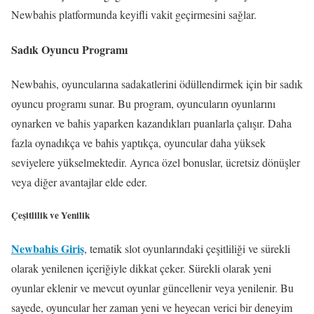
Newbahis platformunda keyifli vakit geçirmesini sağlar.
Sadık Oyuncu Programı
Newbahis, oyuncularına sadakatlerini ödüllendirmek için bir sadık
oyuncu programı sunar. Bu program, oyuncuların oyunlarını
oynarken ve bahis yaparken kazandıkları puanlarla çalışır. Daha
fazla oynadıkça ve bahis yaptıkça, oyuncular daha yüksek
seviyelere yükselmektedir. Ayrıca özel bonuslar, ücretsiz dönüşler
veya diğer avantajlar elde eder.
Çeşitlilik ve Yenilik
Newbahis Giriş
, tematik slot oyunlarındaki çeşitliliği ve sürekli
olarak yenilenen içeriğiyle dikkat çeker. Sürekli olarak yeni
oyunlar eklenir ve mevcut oyunlar güncellenir veya yenilenir. Bu
sayede, oyuncular her zaman yeni ve heyecan verici bir deneyim