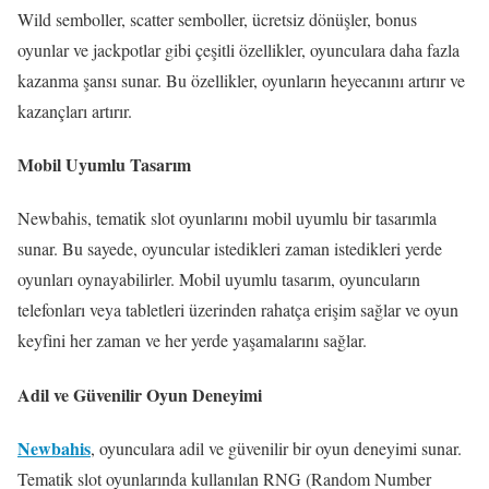
Wild semboller, scatter semboller, ücretsiz dönüşler, bonus
oyunlar ve jackpotlar gibi çeşitli özellikler, oyunculara daha fazla
kazanma şansı sunar. Bu özellikler, oyunların heyecanını artırır ve
kazançları artırır.
Mobil Uyumlu Tasarım
Newbahis, tematik slot oyunlarını mobil uyumlu bir tasarımla
sunar. Bu sayede, oyuncular istedikleri zaman istedikleri yerde
oyunları oynayabilirler. Mobil uyumlu tasarım, oyuncuların
telefonları veya tabletleri üzerinden rahatça erişim sağlar ve oyun
keyfini her zaman ve her yerde yaşamalarını sağlar.
Adil ve Güvenilir Oyun Deneyimi
Newbahis
, oyunculara adil ve güvenilir bir oyun deneyimi sunar.
Tematik slot oyunlarında kullanılan RNG (Random Number