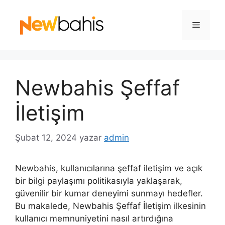
İçeriğe
atla
Menü
Newbahis Şeffaf
İletişim
Şubat 12, 2024
yazar
admin
Newbahis, kullanıcılarına şeffaf iletişim ve açık
bir bilgi paylaşımı politikasıyla yaklaşarak,
güvenilir bir kumar deneyimi sunmayı hedefler.
Bu makalede, Newbahis Şeffaf İletişim ilkesinin
kullanıcı memnuniyetini nasıl artırdığına