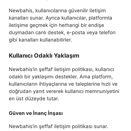
Newbahis, kullanıcılarına güvenilir iletişim
kanalları sunar. Ayrıca kullanıcılar, platformla
iletişime geçmek için herhangi bir endişe
duymadan canlı destek, e-posta veya telefon
gibi kanalları kullanabilirler.
Kullanıcı Odaklı Yaklaşım
Newbahis’in şeffaf iletişim politikası, kullanıcı
odaklı bir yaklaşımı destekler. Ama platform,
kullanıcıların ihtiyaçlarına ve taleplerine hızlı ve
doğrudan yanıt vererek kullanıcı memnuniyetini
en üst düzeyde tutar.
Güven ve İnanç İnşası
Newbahis’in şeffaf iletişim politikası sunar.