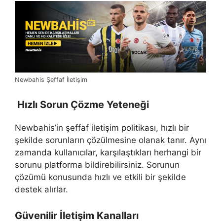
Newbahis Şeffaf İletişim
Hızlı Sorun Çözme Yeteneği
Newbahis’in şeffaf iletişim politikası, hızlı bir
şekilde sorunların çözülmesine olanak tanır. Aynı
zamanda kullanıcılar, karşılaştıkları herhangi bir
sorunu platforma bildirebilirsiniz. Sorunun
çözümü konusunda hızlı ve etkili bir şekilde
destek alırlar.
Güvenilir İletişim Kanalları