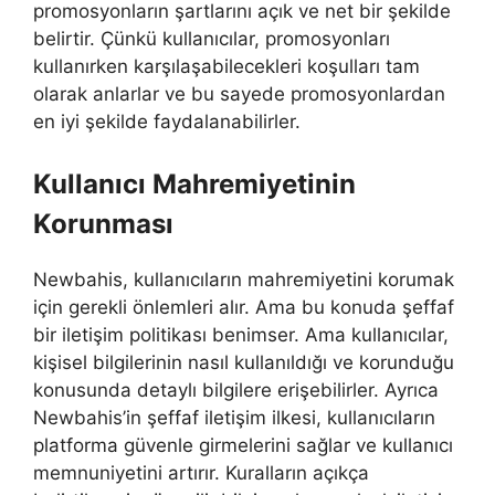
promosyonların şartlarını açık ve net bir şekilde
belirtir. Çünkü kullanıcılar, promosyonları
kullanırken karşılaşabilecekleri koşulları tam
olarak anlarlar ve bu sayede promosyonlardan
en iyi şekilde faydalanabilirler.
Kullanıcı Mahremiyetinin
Korunması
Newbahis, kullanıcıların mahremiyetini korumak
için gerekli önlemleri alır. Ama bu konuda şeffaf
bir iletişim politikası benimser. Ama kullanıcılar,
kişisel bilgilerinin nasıl kullanıldığı ve korunduğu
konusunda detaylı bilgilere erişebilirler. Ayrıca
Newbahis’in şeffaf iletişim ilkesi, kullanıcıların
platforma güvenle girmelerini sağlar ve kullanıcı
memnuniyetini artırır. Kuralların açıkça