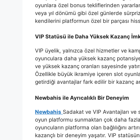
oyunlara özel bonus tekliflerinden yararl
veya yıl dönümü gibi özel günlerde sürpriz 
kendilerini platformun özel bir parçası his
VIP Statüsü ile Daha Yüksek Kazanç İm
VIP üyelik, yalnızca özel hizmetler ve k
oyunculara daha yüksek kazanç potansiyeli
ve yüksek kazanç oranları sayesinde yatırı
Özellikle büyük ikramiye içeren slot oyunl
getirdiği avantajlar fark edilir bir kazanç ar
Newbahis ile Ayrıcalıklı Bir Deneyim
Newbahis
Sadakat ve VIP Avantajları ve s
oyun platformu sunmaktan çok daha fazlası
oyuncuların platforma olan bağlılığını art
kazançlı bir deneyim yaşatır. VIP statüsünü