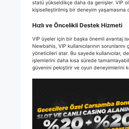
statü yükseldikçe daha da genişler. VIP ol
kişiselleştirilmiş bir deneyim yaşamasına o
Hızlı ve Öncelikli Destek Hizmeti
VIP üyeler için bir başka önemli avantaj ise
Newbahis, VIP kullanıcılarının sorunlarını
yöneticileri atar. Bu sayede kullanıcılar,
işlemlerini daha kısa sürede tamamlayabil
güvenini pekiştirir ve oyun deneyimlerini ke