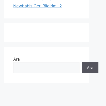
Newbahis Geri Bildirim -2
Ara
Ara