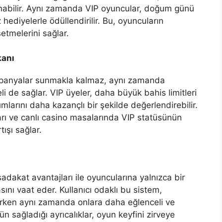
anabilir. Aynı zamanda VIP oyuncular, doğum günü
hediyelerle ödüllendirilir. Bu, oyuncuların
setmelerini sağlar.
kanı
ampanyalar sunmakla kalmaz, aynı zamanda
 de sağlar. VIP üyeler, daha büyük bahis limitleri
mlarını daha kazançlı bir şekilde değerlendirebilir.
arı ve canlı casino masalarında VIP statüsünün
tışı sağlar.
adakat avantajları ile oyuncularına yalnızca bir
nı vaat eder. Kullanıcı odaklı bu sistem,
ırırken aynı zamanda onlara daha eğlenceli ve
n sağladığı ayrıcalıklar, oyun keyfini zirveye