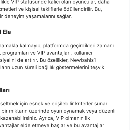
ikle VIP statüsünde kalıcı olan oyuncular, daha
metleri ve kişisel tekliflerle ödüllendirilir. Bu,
ir deneyim yaşamalarını sağlar.
 Ele
namakla kalmayıp, platformda geçirdikleri zamanı
programları ve VIP avantajları, kullanıcı
yelini de artırır. Bu özellikler, Newbahis’i
arın uzun süreli bağlılık göstermelerini teşvik
ları
tmek için esnek ve erişilebilir kriterler sunar.
li bir miktarın üzerinde oyun oynamak veya düzenli
azanabilirsiniz. Ayrıca, VIP olmanın ilk
avantajlar elde etmeye başlar ve bu avantajlar