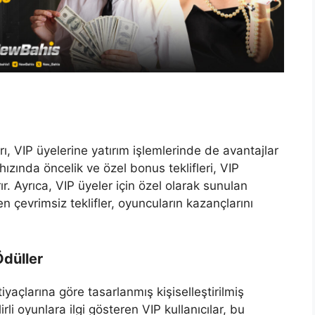
ı, VIP üyelerine yatırım işlemlerinde de avantajlar
hızında öncelik ve özel bonus teklifleri, VIP
ırır. Ayrıca, VIP üyeler için özel olarak sunulan
çevrimsiz teklifler, oyuncuların kazançlarını
Ödüller
iyaçlarına göre tasarlanmış kişiselleştirilmiş
rli oyunlara ilgi gösteren VIP kullanıcılar, bu