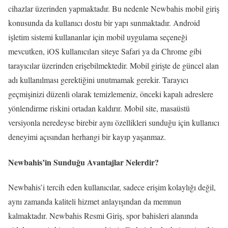
cihazlar üzerinden yapmaktadır. Bu nedenle Newbahis mobil giriş
konusunda da kullanıcı dostu bir yapı sunmaktadır. Android
işletim sistemi kullananlar için mobil uygulama seçeneği
mevcutken, iOS kullanıcıları siteye Safari ya da Chrome gibi
tarayıcılar üzerinden erişebilmektedir. Mobil girişte de güncel alan
adı kullanılması gerektiğini unutmamak gerekir. Tarayıcı
geçmişinizi düzenli olarak temizlemeniz, önceki kapalı adreslere
yönlendirme riskini ortadan kaldırır. Mobil site, masaüstü
versiyonla neredeyse birebir aynı özellikleri sunduğu için kullanıcı
deneyimi açısından herhangi bir kayıp yaşanmaz.
Newbahis’in Sunduğu Avantajlar Nelerdir?
Newbahis’i tercih eden kullanıcılar, sadece erişim kolaylığı değil,
aynı zamanda kaliteli hizmet anlayışından da memnun
kalmaktadır. Newbahis Resmi Giriş, spor bahisleri alanında