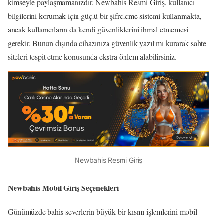
kimseyle paylaşmamanızdır. Newbahis Resmi Giriş, kullanıcı
bilgilerini korumak için güçlü bir şifreleme sistemi kullanmakta,
ancak kullanıcıların da kendi güvenliklerini ihmal etmemesi
gerekir. Bunun dışında cihazınıza güvenlik yazılımı kurarak sahte
siteleri tespit etme konusunda ekstra önlem alabilirsiniz.
Newbahis Resmi Giriş
Newbahis Mobil Giriş Seçenekleri
Günümüzde bahis severlerin büyük bir kısmı işlemlerini mobil