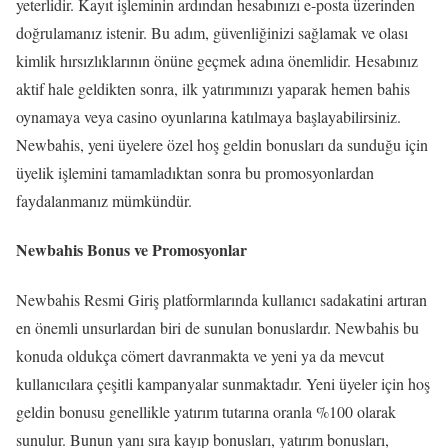
yeterlidir. Kayıt işleminin ardından hesabınızı e-posta üzerinden
doğrulamanız istenir. Bu adım, güvenliğinizi sağlamak ve olası
kimlik hırsızlıklarının önüne geçmek adına önemlidir. Hesabınız
aktif hale geldikten sonra, ilk yatırımınızı yaparak hemen bahis
oynamaya veya casino oyunlarına katılmaya başlayabilirsiniz.
Newbahis, yeni üyelere özel hoş geldin bonusları da sunduğu için
üyelik işlemini tamamladıktan sonra bu promosyonlardan
faydalanmanız mümkündür.
Newbahis Bonus ve Promosyonlar
Newbahis Resmi Giriş platformlarında kullanıcı sadakatini artıran
en önemli unsurlardan biri de sunulan bonuslardır. Newbahis bu
konuda oldukça cömert davranmakta ve yeni ya da mevcut
kullanıcılara çeşitli kampanyalar sunmaktadır. Yeni üyeler için hoş
geldin bonusu genellikle yatırım tutarına oranla %100 olarak
sunulur. Bunun yanı sıra kayıp bonusları, yatırım bonusları,