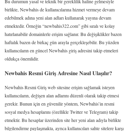
Bu durumun yasal ve teknik bir gereklilik haline gelmesiyle
birlikte, Newbahis de kullanıcılarına hizmet vermeye devam
edebilmek adına yeni alan adları kullanarak yayına devam
etmektedir. Örneğin “newbahis322.com” gibi sıralı ve kolay
hatırlanabilir domainlerle erişim sağlanır. Bu değişiklikler bazen
haftalık bazen de birkaç gün arayla gerçekleşebilir. Bu yüzden
kullanıcıların en güncel Newbahis giriş adresini takip etmeleri
oldukça önemlidir.
Newbahis Resmi Giriş Adresine Nasıl Ulaşılır?
Newbahis Resmi Giriş web sitesine erişim sağlamak isteyen
kullanıcıların, değişen alan adlarını düzenli olarak takip etmesi
gerekir. Bunun için en güvenilir yöntem, Newbahis’in resmi
sosyal medya hesaplarını (özellikle Twitter ve Telegram) takip
etmektir. Bu hesaplar üzerinden site her yeni alan adıyla birlikte
bilgilendirme paylaşmakta, ayrıca kullanıcıları sahte sitelere karşı