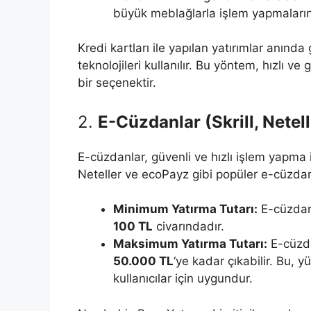
büyük meblağlarla işlem yapmalarını
Kredi kartları ile yapılan yatırımlar anında
teknolojileri kullanılır. Bu yöntem, hızlı v
bir seçenektir.
2.
E-Cüzdanlar (Skrill, Netel
E-cüzdanlar, güvenli ve hızlı işlem yapma 
Neteller ve ecoPayz gibi popüler e-cüzdan
Minimum Yatırma Tutarı:
E-cüzdanl
100 TL
civarındadır.
Maksimum Yatırma Tutarı:
E-cüzda
50.000 TL
‘ye kadar çıkabilir. Bu, 
kullanıcılar için uygundur.