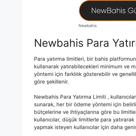
Newbahis
Newbahis Para Yatır
Para yatırma limitleri, bir bahis platformun
kullanarak yatırabilecekleri minimum ve ma
yöntemi için farklılık gösterebilir ve genell
göre şekillenir.
Newbahis Para Yatırma Limiti , kullanıcıla
sunarak, her bir ödeme yöntemi için belirli bi
bütçelerine ve ihtiyaçlarına göre bu limitle
kullanıcılar, düşük limitlerle para yatırara
yapmak isteyen kullanıcılar için daha geniş