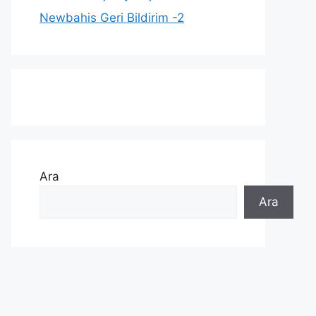
Newbahis Geri Bildirim -2
Ara
Ara