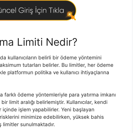
ma Limiti Nedir?
da kullanıcıların belirli bir ödeme yöntemini
ksimum tutarları belirler. Bu limitler, her ödeme
ikle platformun politika ve kullanıcı ihtiyaçlarına
ra farklı ödeme yöntemleriyle para yatırma imkanı
r limit aralığı belirlemiştir. Kullanıcılar, kendi
r içinde işlem yapabilirler. Yeni başlayan
k risklerini minimize edebilirken, yüksek bahis
 limitler sunulmaktadır.