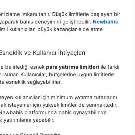
jiler izleme imkanı tanır. Düşük limitlerle başlayan bir
yaparak bahis deneyimini geliştirebilir.
Newbahis
imli kullanıcılar, büyük kazançlar elde etme
sneklik ve Kullanıcı İhtiyaçları
öre belirlediği esnek
para yatırma limitleri
ile farklı
unar. Kullanıcılar, bütçelerine uygun limitlerle
de esneklik sağlayabilirler.
eyen kullanıcılar için minimum yatırma tutarlarını
k isteyenler için yüksek limitler de sunmaktadır.
a Newbahis platformunda bahis oynayabilir ve
atırımlarını yapabilir.