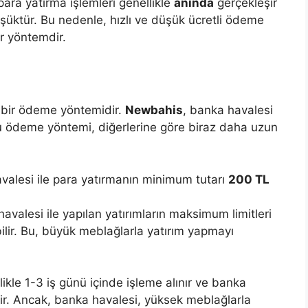
ara yatırma işlemleri genellikle
anında
gerçekleşir
üşüktür. Bu nedenle, hızlı ve düşük ücretli ödeme
ir yöntemdir.
 bir ödeme yöntemidir.
Newbahis
, banka havalesi
 bu ödeme yöntemi, diğerlerine göre biraz daha uzun
alesi ile para yatırmanın minimum tutarı
200 TL
avalesi ile yapılan yatırımların maksimum limitleri
bilir. Bu, büyük meblağlarla yatırım yapmayı
ikle 1-3 iş günü içinde işleme alınır ve banka
lir. Ancak, banka havalesi, yüksek meblağlarla