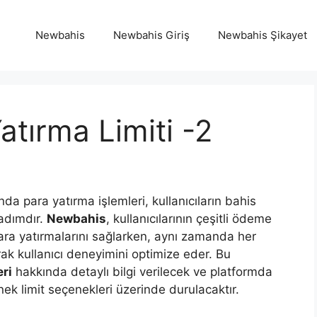
Newbahis
Newbahis Giriş
Newbahis Şikayet
tırma Limiti -2
da para yatırma işlemleri, kullanıcıların bahis
 adımdır.
Newbahis
, kullanıcılarının çeşitli ödeme
 para yatırmalarını sağlarken, aynı zamanda her
ak kullanıcı deneyimini optimize eder. Bu
ri
hakkında detaylı bilgi verilecek ve platformda
 limit seçenekleri üzerinde durulacaktır.