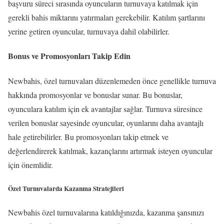
başvuru süreci sırasında oyuncuların turnuvaya katılmak için
gerekli bahis miktarını yatırmaları gerekebilir. Katılım şartlarını
yerine getiren oyuncular, turnuvaya dahil olabilirler.
Bonus ve Promosyonları Takip Edin
Newbahis, özel turnuvaları düzenlemeden önce genellikle turnuva
hakkında promosyonlar ve bonuslar sunar. Bu bonuslar,
oyunculara katılım için ek avantajlar sağlar. Turnuva süresince
verilen bonuslar sayesinde oyuncular, oyunlarını daha avantajlı
hale getirebilirler. Bu promosyonları takip etmek ve
değerlendirerek katılmak, kazançlarını artırmak isteyen oyuncular
için önemlidir.
Özel Turnuvalarda Kazanma Stratejileri
Newbahis özel turnuvalarına katıldığınızda, kazanma şansınızı