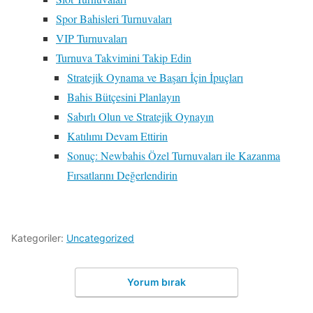
Spor Bahisleri Turnuvaları
VIP Turnuvaları
Turnuva Takvimini Takip Edin
Stratejik Oynama ve Başarı İçin İpuçları
Bahis Bütçesini Planlayın
Sabırlı Olun ve Stratejik Oynayın
Katılımı Devam Ettirin
Sonuç: Newbahis Özel Turnuvaları ile Kazanma
Fırsatlarını Değerlendirin
Kategoriler:
Uncategorized
Yorum bırak