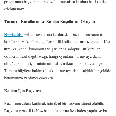
programına başvurabilir ve özel turnuvalara katılma hakkı elde
edebilirsiniz.
Turnuva Kurallarını ve Katılım Koşullarını Okuyun
Newbahis
özel turnuvalarına katılmadan önce, turnuvanın tüm
kurallarını ve katılım koşullarını dikkatlice okumanız gerekir. Her
turnuva, kendi kurallarına ve şartlarına sahiptir. Bu kurallar,
ödüllerin nasıl dağıtılacağı, hangi oyunların turnuvaya dahil
olduğu, katılım için minimum bahis miktarı gibi detayları içerir.
Tüm bu bilgilere hakim olmak, turnuvaya daha sağlıklı bir şekilde
katılmanıza yardımcı olacaktır.
Katılım İçin Başvuru
Bazı turnuvalara katılmak için özel bir başvuru süreci olabilir.
Başvuru genellikle Newbahis platformu üzerinden yapılır ve bu