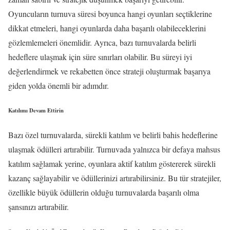
Oyuncuların turnuva süresi boyunca hangi oyunları seçtiklerine
dikkat etmeleri, hangi oyunlarda daha başarılı olabileceklerini
gözlemlemeleri önemlidir. Ayrıca, bazı turnuvalarda belirli
hedeflere ulaşmak için süre sınırları olabilir. Bu süreyi iyi
değerlendirmek ve rekabetten önce strateji oluşturmak başarıya
giden yolda önemli bir adımdır.
Katılımı Devam Ettirin
Bazı özel turnuvalarda, sürekli katılım ve belirli bahis hedeflerine
ulaşmak ödülleri artırabilir. Turnuvada yalnızca bir defaya mahsus
katılım sağlamak yerine, oyunlara aktif katılım göstererek sürekli
kazanç sağlayabilir ve ödüllerinizi artırabilirsiniz. Bu tür stratejiler,
özellikle büyük ödüllerin olduğu turnuvalarda başarılı olma
şansınızı artırabilir.