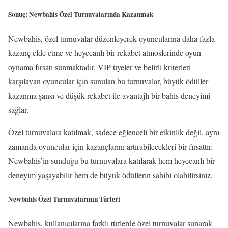
Sonuç: Newbahis Özel Turnuvalarında Kazanmak
Newbahis, özel turnuvalar düzenleyerek oyuncularına daha fazla
kazanç elde etme ve heyecanlı bir rekabet atmosferinde oyun
oynama fırsatı sunmaktadır. VIP üyeler ve belirli kriterleri
karşılayan oyuncular için sunulan bu turnuvalar, büyük ödüller
kazanma şansı ve düşük rekabet ile avantajlı bir bahis deneyimi
sağlar.
Özel turnuvalara katılmak, sadece eğlenceli bir etkinlik değil, aynı
zamanda oyuncular için kazançlarını artırabilecekleri bir fırsattır.
Newbahis’in sunduğu bu turnuvalara katılarak hem heyecanlı bir
deneyim yaşayabilir hem de büyük ödüllerin sahibi olabilirsiniz.
Newbahis Özel Turnuvalarının Türleri
Newbahis, kullanıcılarına farklı türlerde özel turnuvalar sunarak