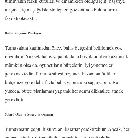
turnuvanın farklı kuralları ve dinamikleri olduğu için, başarıya
ulaşmak için aşağıdaki stratejileri göz önünde bulundurmak
faydalı olacaktır:
Bahis Bütçesini Planlayın
Turnuvalara katılmadan önce, bahis bütçesini belirlemek çok
önemlidir. Yüksek bahis yaparak daha büyük ödüller kazanmak
mümkün olsa da, oyuncuların bütçelerini iyi yönetmeleri
gerekmektedir. Turnuva süresi boyunca kazanılan ödüller,
bütçenize göre daha fazla bahis yapmanızı sağlayabilir. Bu
yüzden, bütçe planlaması yaparak her adımı dikkatlice atmak
gereklidir.
Sabırlı Olun ve Stratejik Oynayın
Turnuvaların çoğu, hızlı ve ani kararlar gerektirebilir. Ancak, her
zaman sabırlı ve stratejik düşünmek başarıyı getirebilir.