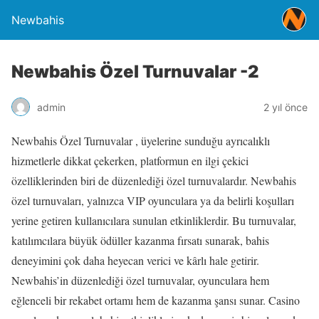
Newbahis
Newbahis Özel Turnuvalar -2
admin
2 yıl önce
Newbahis Özel Turnuvalar , üyelerine sunduğu ayrıcalıklı
hizmetlerle dikkat çekerken, platformun en ilgi çekici
özelliklerinden biri de düzenlediği özel turnuvalardır. Newbahis
özel turnuvaları, yalnızca VIP oyunculara ya da belirli koşulları
yerine getiren kullanıcılara sunulan etkinliklerdir. Bu turnuvalar,
katılımcılara büyük ödüller kazanma fırsatı sunarak, bahis
deneyimini çok daha heyecan verici ve kârlı hale getirir.
Newbahis’in düzenlediği özel turnuvalar, oyunculara hem
eğlenceli bir rekabet ortamı hem de kazanma şansı sunar. Casino