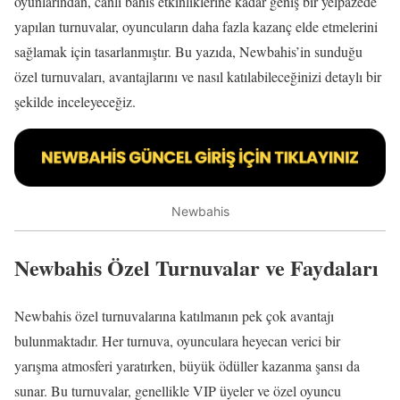
oyunlarından, canlı bahis etkinliklerine kadar geniş bir yelpazede
yapılan turnuvalar, oyuncuların daha fazla kazanç elde etmelerini
sağlamak için tasarlanmıştır. Bu yazıda, Newbahis’in sunduğu
özel turnuvaları, avantajlarını ve nasıl katılabileceğinizi detaylı bir
şekilde inceleyeceğiz.
Newbahis
Newbahis Özel Turnuvalar ve Faydaları
Newbahis özel turnuvalarına katılmanın pek çok avantajı
bulunmaktadır. Her turnuva, oyunculara heyecan verici bir
yarışma atmosferi yaratırken, büyük ödüller kazanma şansı da
sunar. Bu turnuvalar, genellikle VIP üyeler ve özel oyuncu