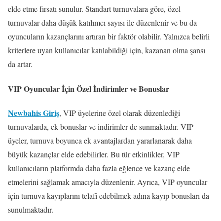
elde etme fırsatı sunulur. Standart turnuvalara göre, özel
turnuvalar daha düşük katılımcı sayısı ile düzenlenir ve bu da
oyuncuların kazançlarını artıran bir faktör olabilir. Yalnızca belirli
kriterlere uyan kullanıcılar katılabildiği için, kazanan olma şansı
da artar.
VIP Oyuncular İçin Özel İndirimler ve Bonuslar
Newbahis Giriş
, VIP üyelerine özel olarak düzenlediği
turnuvalarda, ek bonuslar ve indirimler de sunmaktadır. VIP
üyeler, turnuva boyunca ek avantajlardan yararlanarak daha
büyük kazançlar elde edebilirler. Bu tür etkinlikler, VIP
kullanıcıların platformda daha fazla eğlence ve kazanç elde
etmelerini sağlamak amacıyla düzenlenir. Ayrıca, VIP oyuncular
için turnuva kayıplarını telafi edebilmek adına kayıp bonusları da
sunulmaktadır.