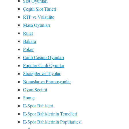
Slot Oyunları
Çeşitli Slot Türleri
RTP ve Volatilite
Masa Oyunları
Rulet
Bakara
Poker
Canlı Casino Oyunları
Popüler Canlı Oyunlar
Stratejiler ve Tüyolar
Bonuslar ve Promosyonlar
Oyun Seçimi
Sonuç
E-Spor Bahisleri
E-Spor Bahislerinin Temelleri
E-Spor Bahislerinin Popülaritesi