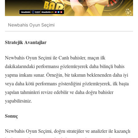
Newbahis Oyun Seçimi
Stratejik Avantajlar
Newbahis Oyun Seçimi ile Canlı bahisler, maçın ilk
dakikalarındaki performansı gözlemleyerek daha bilinçli bahis
yapma imkanı sunar. Örneğin, bir takımın beklenenden daha iyi
veya daha kötü performans gösterdiğini gözlemleyerek, ilk başta
yapılan tahminleri revize edebilir ve daha doğru bahisler
yapabilirsiniz.
Sonuç
Newbahis Oyun Seçimi, doğru stratejiler ve analizler ile kazançlı