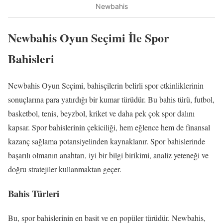
Newbahis
Newbahis Oyun Seçimi İle Spor
Bahisleri
Newbahis Oyun Seçimi, bahisçilerin belirli spor etkinliklerinin
sonuçlarına para yatırdığı bir kumar türüdür. Bu bahis türü, futbol,
basketbol, tenis, beyzbol, kriket ve daha pek çok spor dalını
kapsar. Spor bahislerinin çekiciliği, hem eğlence hem de finansal
kazanç sağlama potansiyelinden kaynaklanır. Spor bahislerinde
başarılı olmanın anahtarı, iyi bir bilgi birikimi, analiz yeteneği ve
doğru stratejiler kullanmaktan geçer.
Bahis Türleri
Bu, spor bahislerinin en basit ve en popüler türüdür. Newbahis,