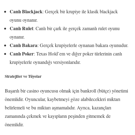
Canlı Blackjack
: Gerçek bir krupiye ile klasik blackjack
oyunu oynanır.
Canlı Rulet
: Canlı bir çark ile gerçek zamanlı rulet oyunu
oynanır.
Canlı Bakara
: Gerçek krupiyelerle oynanan bakara oyunudur.
Canlı Poker
: Texas Hold’em ve diğer poker türlerinin canlı
krupiyelerle oynandığı versiyonlarıdır.
Stratejiler ve Tüyolar
Başarılı bir casino oyuncusu olmak için bankroll (bütçe) yönetimi
önemlidir. Oyuncular, kaybetmeyi göze alabilecekleri miktarı
belirlemeli ve bu miktarı aşmamalıdır. Ayrıca, kazançları
zamanında çekmek ve kayıpların peşinden gitmemek de
önemlidir.