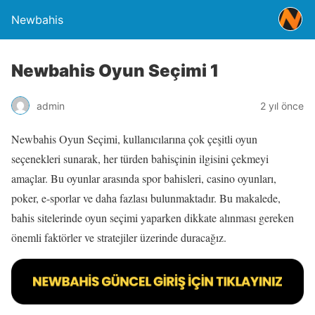
Newbahis
Newbahis Oyun Seçimi 1
admin
2 yıl önce
Newbahis Oyun Seçimi, kullanıcılarına çok çeşitli oyun
seçenekleri sunarak, her türden bahisçinin ilgisini çekmeyi
amaçlar. Bu oyunlar arasında spor bahisleri, casino oyunları,
poker, e-sporlar ve daha fazlası bulunmaktadır. Bu makalede,
bahis sitelerinde oyun seçimi yaparken dikkate alınması gereken
önemli faktörler ve stratejiler üzerinde duracağız.