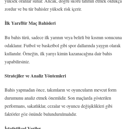
yüksek oranlar sunar. Ancak, doğru skoru tahmin etmek oldukça
zordur ve bu tür bahisler yüksek risk içerir.
İlk Yarı/Bir Maç Bahisleri
Bu bahis türü, sadece ilk yarının veya belirli bir kısmın sonucuna
odaklanır. Futbol ve basketbol gibi spor dallarında yaygın olarak
kullanılır. Örneğin, ilk yarıyı kimin kazanacağına dair bahis
yapabilirsiniz.
Stratejiler ve Analiz Yöntemleri
Bahis yapmadan önce, takımların ve oyuncuların mevcut form
durumunu analiz etmek önemlidir. Son maçlarda gösterilen
performans, sakatlıklar, cezalar ve oyuncu değişiklikleri gibi
faktörler göz önünde bulundurulmalıdır.
İstatistiksel Veriler