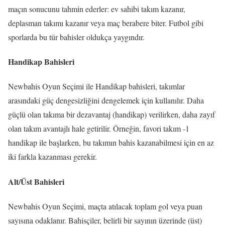
maçın sonucunu tahmin ederler: ev sahibi takım kazanır,
deplasman takımı kazanır veya maç berabere biter. Futbol gibi
sporlarda bu tür bahisler oldukça yaygındır.
Handikap Bahisleri
Newbahis Oyun Seçimi ile Handikap bahisleri, takımlar
arasındaki güç dengesizliğini dengelemek için kullanılır. Daha
güçlü olan takıma bir dezavantaj (handikap) verilirken, daha zayıf
olan takım avantajlı hale getirilir. Örneğin, favori takım -1
handikap ile başlarken, bu takımın bahis kazanabilmesi için en az
iki farkla kazanması gerekir.
Alt/Üst Bahisleri
Newbahis Oyun Seçimi, maçta atılacak toplam gol veya puan
sayısına odaklanır. Bahisçiler, belirli bir sayının üzerinde (üst)