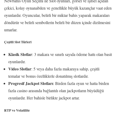
Newbahis Oyun Seçimi ile Slot oyunları, görsel ve işitsel açıdan
çekici, kolay oynanabilen ve genellikle büyük kazançlar vaat eden
oyunlardır. Oyuncular, belirli bir miktar bahis yaparak makaraları
döndürür ve belirli sembollerin belirli bir düzen içinde dizilmesini
umarlar.
Çeşitli Slot Türleri
Klasik Slotlar
: 3 makara ve sınırlı sayıda ödeme hattı olan basit
oyunlardır.
Video Slotlar
: 5 veya daha fazla makaraya sahip, çeşitli
temalar ve bonus özelliklerle donatılmış slotlardır.
Progresif Jackpot Slotları
: Birden fazla oyun ve hatta birden
fazla casino arasında bağlantılı olan jackpotların büyüdüğü
oyunlardır. Her bahisle birlikte jackpot artar.
RTP ve Volatilite