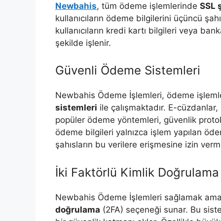
Newbahis
, tüm ödeme işlemlerinde
SSL ş
kullanıcıların ödeme bilgilerini üçüncü şah
kullanıcıların kredi kartı bilgileri veya ban
şekilde işlenir.
Güvenli Ödeme Sistemleri
Newbahis Ödeme İşlemleri, ödeme işleml
sistemleri
ile çalışmaktadır. E-cüzdanlar, 
popüler ödeme yöntemleri, güvenlik protoko
ödeme bilgileri yalnızca işlem yapılan ödem
şahısların bu verilere erişmesine izin verm
İki Faktörlü Kimlik Doğrulama
Newbahis Ödeme İşlemleri sağlamak amacı
doğrulama
(2FA) seçeneği sunar. Bu sistem