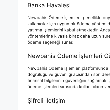
Banka Havalesi
Newbahis Ödeme İşlemleri, genellikle büy
kullanıcılar için uygun bir ödeme yöntemid
yatırma işlemlerini kabul etmektedir. Anc
yöntemlerine kıyasla biraz daha uzun süreb
ödeme seçeneği sunar.
Newbahis Ödeme İşlemleri Gü
Newbahis Ödeme İşlemleri platformunda kul
doğruluğu ve güvenliği açısından son der
finansal bilgilerinin güvenliğini sağlamak iç
ödeme işlemleri sırasında kullanıcıların ve
Şifreli İletişim