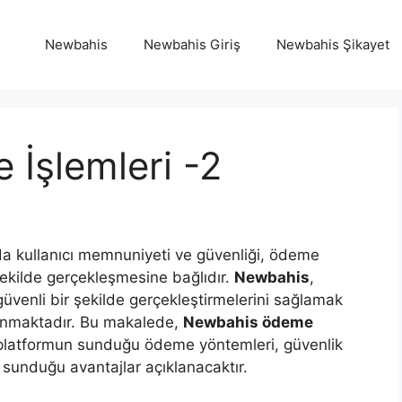
Newbahis
Newbahis Giriş
Newbahis Şikayet
İşlemleri -2
da kullanıcı memnuniyeti ve güvenliği, ödeme
 şekilde gerçekleşmesine bağlıdır.
Newbahis
,
ve güvenli bir şekilde gerçekleştirmelerini sağlamak
sunmaktadır. Bu makalede,
Newbahis ödeme
, platformun sunduğu ödeme yöntemleri, güvenlik
in sunduğu avantajlar açıklanacaktır.