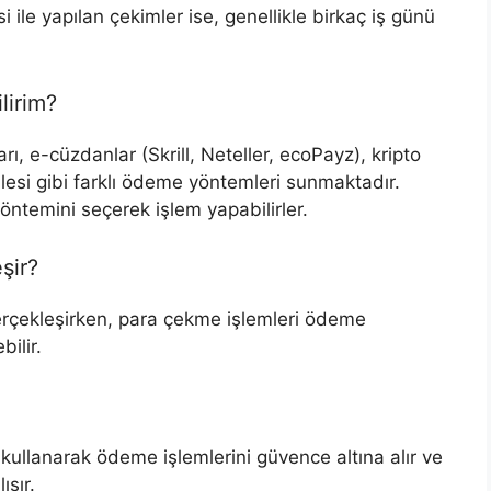
 ile yapılan çekimler ise, genellikle birkaç iş günü
lirim?
ları, e-cüzdanlar (Skrill, Neteller, ecoPayz), kripto
lesi gibi farklı ödeme yöntemleri sunmaktadır.
öntemini seçerek işlem yapabilirler.
şir?
gerçekleşirken, para çekme işlemleri ödeme
bilir.
kullanarak ödeme işlemlerini güvence altına alır ve
ışır.