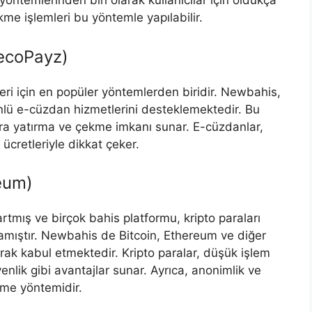
öntemlerinden biri olarak kullanıcılar için oldukça
me işlemleri bu yöntemle yapılabilir.
 ecoPayz)
eri için en popüler yöntemlerden biridir. Newbahis,
ünlü e-cüzdan hizmetlerini desteklemektedir. Bu
ara yatırma ve çekme imkanı sunar. E-cüzdanlar,
 ücretleriyle dikkat çeker.
reum)
artmış ve birçok bahis platformu, kripto paraları
mıştır. Newbahis de Bitcoin, Ethereum ve diğer
rak kabul etmektedir. Kripto paralar, düşük işlem
venlik gibi avantajlar sunar. Ayrıca, anonimlik ve
deme yöntemidir.