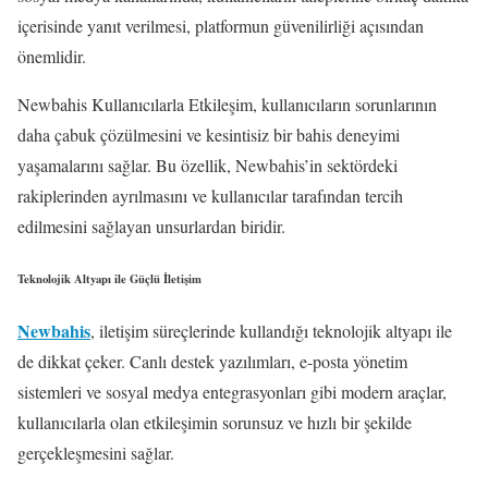
içerisinde yanıt verilmesi, platformun güvenilirliği açısından
önemlidir.
Newbahis Kullanıcılarla Etkileşim, kullanıcıların sorunlarının
daha çabuk çözülmesini ve kesintisiz bir bahis deneyimi
yaşamalarını sağlar. Bu özellik, Newbahis’in sektördeki
rakiplerinden ayrılmasını ve kullanıcılar tarafından tercih
edilmesini sağlayan unsurlardan biridir.
Teknolojik Altyapı ile Güçlü İletişim
Newbahis
, iletişim süreçlerinde kullandığı teknolojik altyapı ile
de dikkat çeker. Canlı destek yazılımları, e-posta yönetim
sistemleri ve sosyal medya entegrasyonları gibi modern araçlar,
kullanıcılarla olan etkileşimin sorunsuz ve hızlı bir şekilde
gerçekleşmesini sağlar.