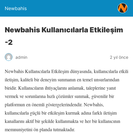
Newbahis
Newbahis Kullanıcılarla Etkileşim
-2
admin
2 yıl önce
Newbahis Kullanıcılarla Etkileşim dünyasında, kullanıcılarla etkili
iletişim, kaliteli bir deneyim sunmanın en temel unsurlarından
biridir. Kullanıcıların ihtiyaçlarını anlamak, taleplerine yanıt
vermek ve sorunlarına hızlı çözümler sunmak, güvenilir bir
platformun en önemli göstergelerindendir. Newbahis,
kullanıcılarla güçlü bir etkileşim kurmak adına farklı iletişim
kanallarını aktif bir şekilde kullanmakta ve her bir kullanıcının
memnuniyetini ön planda tutmaktadır.