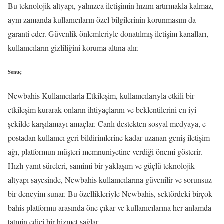
Bu teknolojik altyapı, yalnızca iletişimin hızını artırmakla kalmaz,
aynı zamanda kullanıcıların özel bilgilerinin korunmasını da
garanti eder. Güvenlik önlemleriyle donatılmış iletişim kanalları,
kullanıcıların gizliliğini koruma altına alır.
Sonuç
Newbahis Kullanıcılarla Etkileşim, kullanıcılarıyla etkili bir
etkileşim kurarak onların ihtiyaçlarını ve beklentilerini en iyi
şekilde karşılamayı amaçlar. Canlı destekten sosyal medyaya, e-
postadan kullanıcı geri bildirimlerine kadar uzanan geniş iletişim
ağı, platformun müşteri memnuniyetine verdiği önemi gösterir.
Hızlı yanıt süreleri, samimi bir yaklaşım ve güçlü teknolojik
altyapı sayesinde, Newbahis kullanıcılarına güvenilir ve sorunsuz
bir deneyim sunar. Bu özellikleriyle Newbahis, sektördeki birçok
bahis platformu arasında öne çıkar ve kullanıcılarına her anlamda
tatmin edici bir hizmet sağlar.