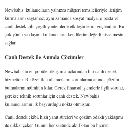
Newbahis, kullanıcıların yalnızca müşteri temsilcileriyle iletişim
kurmalarını sağlamaz, aynı zamanda sosyal medya, e-posta ve
canlı destek gibi çeşitli yöntemlerle etkileşimlerini güçlendirir. Bu
çok yönlü yaklaşım, kullanıcıların kendilerini değerli hissetmesini
sağlar.
Canlı Destek ile Anında Çözümler
Newbahis’in en popüler iletişim araçlarından biri canlı destek
hizmetidir. Bu özellik, kullanıcıların sorunlarına anında çözüm
bulmalarını mümkün kılar. Gerek finansal işlemlerle ilgili sorular,
gerekse teknik sorunlar için canlı destek, Newbahis
kullanıcılarının ilk başvurduğu nokta olmuştur.
Canlı destek ekibi, hızlı yanıt süreleri ve çözüm odaklı yaklaşımı
ile dikkat çeker. Günün her saatinde aktif olan bu hizmet,