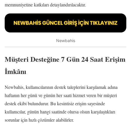
memnuniyetine katkıları detaylandırılacaktır.
Newbahis
Müşteri Desteğine 7 Gün 24 Saat Erişim
İmkânı
Newbahis, kullanıcılarının destek taleplerini karşılamak adına
haftanın her günü ve günün her saati hizmet veren bir müşteri
destek ekibi bulundurur. Bu kesintisiz erişim sayesinde
kullanıcılar, günün hangi saatinde olursa olsun karşılaştıkları
sorunlar için hızlı çözümler alabilirler.