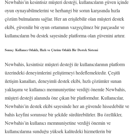
Newbahis’in kesintisiz müşteri desteği, kullanıcıların güven içinde
oyun oynayabilmelerini ve herhangi bir sorun karşısında hızla
çözüm bulmalarını sağlar. Her an erişilebilir olan müşteri destek
ekibi, güvenilir bir oyun ortamının vazgeçilmez bir parçasıdır ve
kullanıcıların bu destek sayesinde platforma olan güvenini artırır.
Sonuç: Kullanıcı Odaklı, Hızlı ve Çözüm Odaklı Bir Destek Sistemi
Newbahis, kesintisiz müşteri desteği ile kullanıcılarının platform
üzerindeki deneyimlerini geliştirmeyi hedeflemektedir. Çeşitli
iletişim kanalları, deneyimli destek ekibi, hızlı çözümler sunan
yaklaşımı ve kullanıcı memnuniyetine verdiği önemle Newbahis,
müşteri desteği alanında öne çıkan bir platformdur. Kullanıcılar,
Newbahis’in destek ekibi sayesinde her an güvende hissedebilir ve
bahis keyfini sorunsuz bir şekilde sürdürebilirler. Bu özellikler,
Newbahis’in kullanıcı memnuniyetine verdiği önemin ve
kullanıcılarına sunduğu yüksek kalitedeki hizmetlerin bir