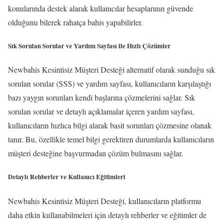
konularında destek alarak kullanıcılar hesaplarının güvende
olduğunu bilerek rahatça bahis yapabilirler.
Sık Sorulan Sorular ve Yardım Sayfası ile Hızlı Çözümler
Newbahis Kesintisiz Müşteri Desteği alternatif olarak sunduğu sık
sorulan sorular (SSS) ve yardım sayfası, kullanıcıların karşılaştığı
bazı yaygın sorunları kendi başlarına çözmelerini sağlar. Sık
sorulan sorular ve detaylı açıklamalar içeren yardım sayfası,
kullanıcıların hızlıca bilgi alarak basit sorunları çözmesine olanak
tanır. Bu, özellikle temel bilgi gerektiren durumlarda kullanıcıların
müşteri desteğine başvurmadan çözüm bulmasını sağlar.
Detaylı Rehberler ve Kullanıcı Eğitimleri
Newbahis Kesintisiz Müşteri Desteği, kullanıcıların platformu
daha etkin kullanabilmeleri için detaylı rehberler ve eğitimler de