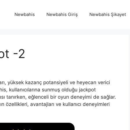
Newbahis
Newbahis Giriş
Newbahis Şikayet
t -2
rı, yüksek kazanç potansiyeli ve heyecan verici
his, kullanıcılarına sunmuş olduğu jackpot
ı tanırken, eğlenceli bir oyun deneyimi de sağlar.
özellikleri, avantajları ve kullanıcı deneyimleri