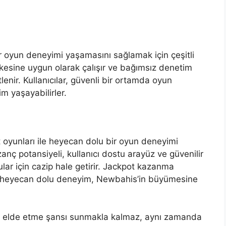
 bir oyun deneyimi yaşamasını sağlamak için çeşitli
ilkesine uygun olarak çalışır ve bağımsız denetim
lenir. Kullanıcılar, güvenli bir ortamda oyun
m yaşayabilirler.
 oyunları ile heyecan dolu bir oyun deneyimi
nç potansiyeli, kullanıcı dostu arayüz ve güvenilir
lar için cazip hale getirir. Jackpot kazanma
, bu heyecan dolu deneyim, Newbahis’in büyümesine
r elde etme şansı sunmakla kalmaz, aynı zamanda