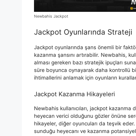
Newbahis Jackpot
Jackpot Oyunlarında Strateji
Jackpot oyunlarında şans önemli bir faktör 
kazanma şansını artırabilir. Newbahis, kul
alması gereken bazı stratejik ipuçları sunar
süre boyunca oynayarak daha kontrollü bi
ihtimallerini anlamak için oyunların kurallar
Jackpot Kazanma Hikayeleri
Newbahis kullanıcıları, jackpot kazanma 
heyecan verici olduğunu gözler önüne serer
hikayeler, diğer oyuncuları da teşvik eder.
sunduğu heyecanı ve kazanma potansiyelini