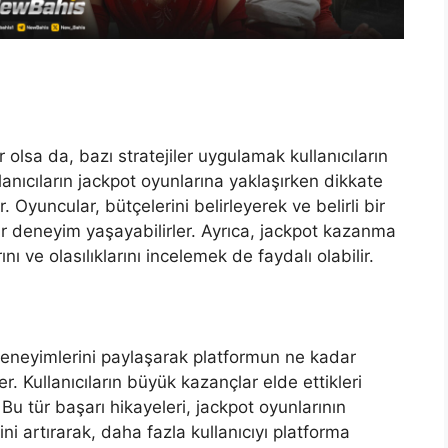
olsa da, bazı stratejiler uygulamak kullanıcıların
lanıcıların jackpot oyunlarına yaklaşırken dikkate
. Oyuncular, bütçelerini belirleyerek ve belirli bir
r deneyim yaşayabilirler. Ayrıca, jackpot kazanma
ını ve olasılıklarını incelemek de faydalı olabilir.
deneyimlerini paylaşarak platformun ne kadar
. Kullanıcıların büyük kazançlar elde ettikleri
 Bu tür başarı hikayeleri, jackpot oyunlarının
 artırarak, daha fazla kullanıcıyı platforma