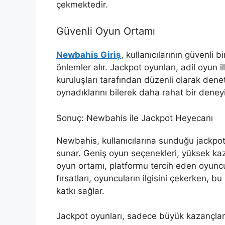
çekmektedir.
Güvenli Oyun Ortamı
Newbahis Giriş
, kullanıcılarının güvenli
önlemler alır. Jackpot oyunları, adil oyun 
kuruluşları tarafından düzenli olarak denet
oynadıklarını bilerek daha rahat bir deneyi
Sonuç: Newbahis ile Jackpot Heyecanı
Newbahis, kullanıcılarına sunduğu jackpot
sunar. Geniş oyun seçenekleri, yüksek kaza
oyun ortamı, platformu tercih eden oyuncu
fırsatları, oyuncuların ilgisini çekerken
katkı sağlar.
Jackpot oyunları, sadece büyük kazançla