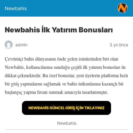
Newbahis
Newbahis İlk Yatırım Bonusları
admin
3 yıl önce
Çevrimiçi bahis dünyasının önde gelen isimlerinden biri olan
Newbahis, kullanıcılarına sunduğu çeşitli ilk yatırım bonusları ile
dikkat çekmektedir. Bu özel bonuslar, yeni üyelerin platforma hızlı
bir giriş yapmalarını sağlamak ve bahis tutkunlarına kazançlı bir
başlangıç yapma fırsatı sunmak amacıyla tasarlanmıştır.
Newbahis