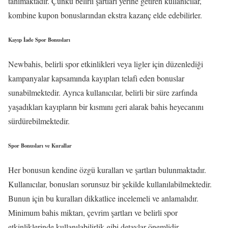
tanımaktadır. Çünkü belirli şartları yerine getiren kullanıcılar,
kombine kupon bonuslarından ekstra kazanç elde edebilirler.
Kayıp İade Spor Bonusları
Newbahis, belirli spor etkinlikleri veya ligler için düzenlediği
kampanyalar kapsamında kayıpları telafi eden bonuslar
sunabilmektedir. Ayrıca kullanıcılar, belirli bir süre zarfında
yaşadıkları kayıpların bir kısmını geri alarak bahis heyecanını
sürdürebilmektedir.
Spor Bonusları ve Kurallar
Her bonusun kendine özgü kuralları ve şartları bulunmaktadır.
Kullanıcılar, bonusları sorunsuz bir şekilde kullanılabilmektedir.
Bunun için bu kuralları dikkatlice incelemeli ve anlamalıdır.
Minimum bahis miktarı, çevrim şartları ve belirli spor
etkinliklerinde kullanılabilirlik gibi detaylar önemlidir.