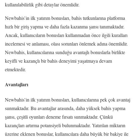
kullanılabilirlik gibi detaylar önemlidir.
Newbahis’in ilk yatırım bonusları, bahis tutkunlarına platforma
hızlı bir giriş yapma ve daha fazla kazanma şansı tanımaktadır.
Ancak, kullanıcıların bonusları kullanmadan önce ilgili kuralları
incelemesi ve anlaması, olası sorunları önlemek adına önemlidir.
Newbahis, kullanıcılarına sunduğu avantajlı bonuslarla birlikte
keyifli ve kazançlı bir bahis deneyimi yaşatmaya devam
etmektedir.
Avantajları
Newbahis’in ilk yatırım bonusları, kullanıcılarına pek çok avantaj
sunmaktadır. Bu avantajlar arasında, daha yüksek bahis yapma
şansı, çeşitli oyunları deneme fırsatı sunmaktadır. Çünkü
kazançları artırma potansiyeli bulunmaktadır. Yatırılan miktarın
üzerine eklenen bonuslar, kullanıcılara daha büyük bir bakiye ile