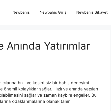
Newbahis
Newbahis Giriş
Newbahis Şikayet
e Anında Yatırımlar
ıcılarına hızlı ve kesintisiz bir bahis deneyimi
önemli kolaylıklar sağlar. Hızlı ve anında yapılan
ılabilmesini sağlar ve zaman kaybını engeller. Bu
nlarına odaklanmalarına olanak tanır.