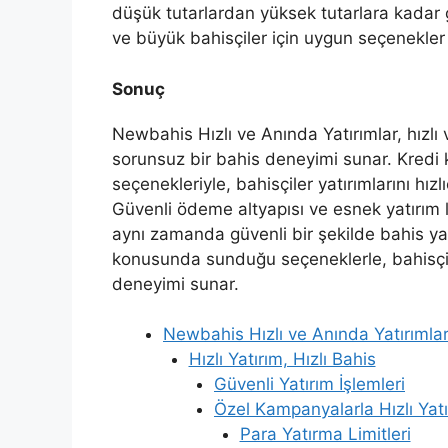
düşük tutarlardan yüksek tutarlara kadar g
ve büyük bahisçiler için uygun seçenekler
Sonuç
Newbahis Hızlı ve Anında Yatırımlar, hızlı 
sorunsuz bir bahis deneyimi sunar. Kredi k
seçenekleriyle, bahisçiler yatırımlarını hızl
Güvenli ödeme altyapısı ve esnek yatırım lim
aynı zamanda güvenli bir şekilde bahis yapa
konusunda sunduğu seçeneklerle, bahisçiler
deneyimi sunar.
Newbahis Hızlı ve Anında Yatırımlar
Hızlı Yatırım, Hızlı Bahis
Güvenli Yatırım İşlemleri
Özel Kampanyalarla Hızlı Yatı
Para Yatırma Limitleri