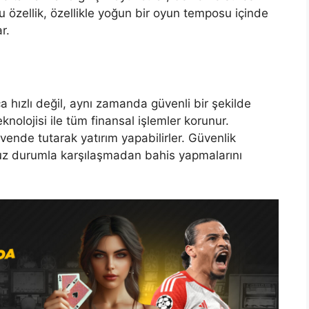
 özellik, özellikle yoğun bir oyun temposu içinde
r.
a hızlı değil, aynı zamanda güvenli bir şekilde
knolojisi ile tüm finansal işlemler korunur.
 güvende tutarak yatırım yapabilirler. Güvenlik
suz durumla karşılaşmadan bahis yapmalarını