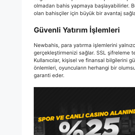
olmadan bahis yapmaya başlayabilirler. Bu
olan bahisçiler için büyük bir avantaj sağla
Güvenli Yatırım İşlemleri
Newbahis, para yatırma işlemlerini yalnızc
gerçekleştirmenizi sağlar. SSL şifreleme te
Kullanıcılar, kişisel ve finansal bilgilerini
önlemleri, oyuncuların herhangi bir olum
garanti eder.