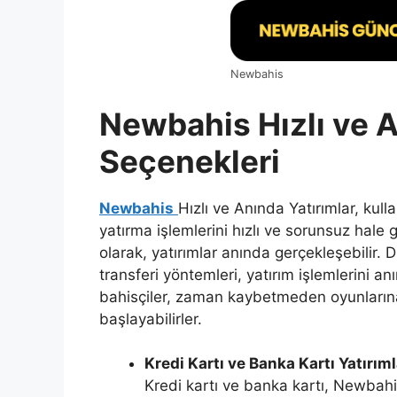
Newbahis
Newbahis Hızlı ve A
Seçenekleri
Newbahis
Hızlı ve Anında Yatırımlar, kul
yatırma işlemlerini hızlı ve sorunsuz hale 
olarak, yatırımlar anında gerçekleşebilir. D
transferi yöntemleri, yatırım işlemlerini 
bahisçiler, zaman kaybetmeden oyunların
başlayabilirler.
Kredi Kartı ve Banka Kartı Yatırıml
Kredi kartı ve banka kartı, Newbahis