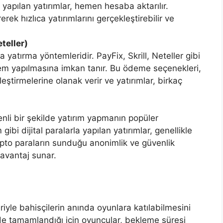
yapılan yatırımlar, hemen hesaba aktarılır.
erek hızlıca yatırımlarını gerçekleştirebilir ve
eteller)
ra yatırma yöntemleridir. PayFix, Skrill, Neteller gibi
şlem yapılmasına imkan tanır. Bu ödeme seçenekleri,
kleştirmelerine olanak verir ve yatırımlar, birkaç
enli bir şekilde yatırım yapmanın popüler
gibi dijital paralarla yapılan yatırımlar, genellikle
ripto paraların sunduğu anonimlik ve güvenlik
r avantaj sunar.
eriyle bahisçilerin anında oyunlara katılabilmesini
inde tamamlandığı için oyuncular, bekleme süresi