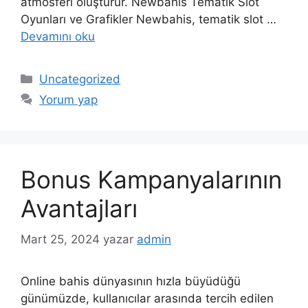
atmosferi oluşturur. Newbahis Tematik Slot
Oyunları ve Grafikler Newbahis, tematik slot …
Devamını oku
Kategoriler
Uncategorized
Yorum yap
Bonus Kampanyalarının
Avantajları
Mart 25, 2024
yazar
admin
Online bahis dünyasının hızla büyüdüğü
günümüzde, kullanıcılar arasında tercih edilen