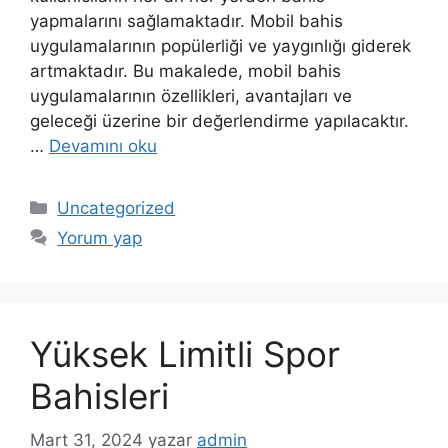
yapmalarını sağlamaktadır. Mobil bahis
uygulamalarının popülerliği ve yaygınlığı giderek
artmaktadır. Bu makalede, mobil bahis
uygulamalarının özellikleri, avantajları ve
geleceği üzerine bir değerlendirme yapılacaktır.
…
Devamını oku
Kategoriler
Uncategorized
Yorum yap
Yüksek Limitli Spor
Bahisleri
Mart 31, 2024
yazar
admin