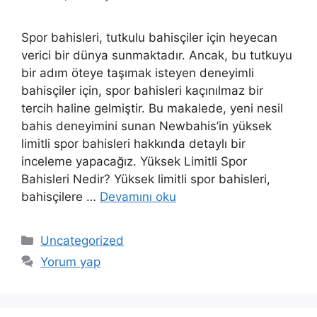
Spor bahisleri, tutkulu bahisçiler için heyecan
verici bir dünya sunmaktadır. Ancak, bu tutkuyu
bir adım öteye taşımak isteyen deneyimli
bahisçiler için, spor bahisleri kaçınılmaz bir
tercih haline gelmiştir. Bu makalede, yeni nesil
bahis deneyimini sunan Newbahis’in yüksek
limitli spor bahisleri hakkında detaylı bir
inceleme yapacağız. Yüksek Limitli Spor
Bahisleri Nedir? Yüksek limitli spor bahisleri,
bahisçilere …
Devamını oku
Kategoriler
Uncategorized
Yorum yap