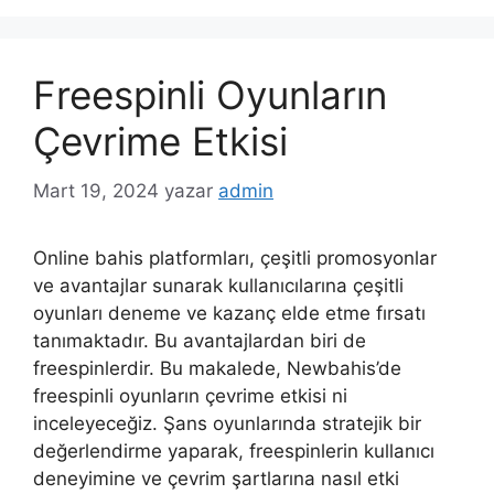
Freespinli Oyunların
Çevrime Etkisi
Mart 19, 2024
yazar
admin
Online bahis platformları, çeşitli promosyonlar
ve avantajlar sunarak kullanıcılarına çeşitli
oyunları deneme ve kazanç elde etme fırsatı
tanımaktadır. Bu avantajlardan biri de
freespinlerdir. Bu makalede, Newbahis’de
freespinli oyunların çevrime etkisi ni
inceleyeceğiz. Şans oyunlarında stratejik bir
değerlendirme yaparak, freespinlerin kullanıcı
deneyimine ve çevrim şartlarına nasıl etki