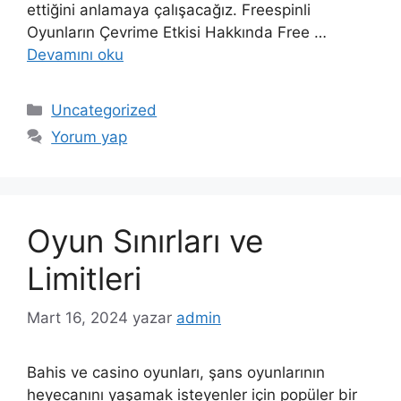
ettiğini anlamaya çalışacağız. Freespinli
Oyunların Çevrime Etkisi Hakkında Free …
Devamını oku
Kategoriler
Uncategorized
Yorum yap
Oyun Sınırları ve
Limitleri
Mart 16, 2024
yazar
admin
Bahis ve casino oyunları, şans oyunlarının
heyecanını yaşamak isteyenler için popüler bir