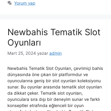
Yorum yap
Newbahis Tematik Slot
Oyunları
Mart 25, 2024
yazar
admin
Newbahis Tematik Slot Oyunları, çevrimiçi bahis
dünyasında öne çıkan bir platformdur ve
oyuncularına geniş bir slot oyunları koleksiyonu
sunar. Bu oyunlar arasında tematik slot oyunları
da dikkat çeker. Tematik slot oyunları,
oyunculara sıra dışı bir deneyim sunar ve farklı
konseptler etrafında eğlenceli bir oyun