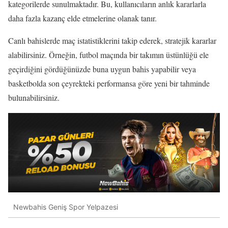
kategorilerde sunulmaktadır. Bu, kullanıcıların anlık kararlarla
daha fazla kazanç elde etmelerine olanak tanır.
Canlı bahislerde maç istatistiklerini takip ederek, stratejik kararlar
alabilirsiniz. Örneğin, futbol maçında bir takımın üstünlüğü ele
geçirdiğini gördüğünüzde buna uygun bahis yapabilir veya
basketbolda son çeyrekteki performansa göre yeni bir tahminde
bulunabilirsiniz.
Newbahis Geniş Spor Yelpazesi