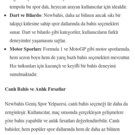
tempolu bu spor dalı, heyecan arayan kullanıcılar için idealdir.
Dart ve Bilardo
: Newbahis, daha az bilinen ancak sıkı bir
takipçi kitlesine sahip spor dallarında da bahis seçenekleri
sunar. Dart ve bilardo gibi kategoriler, kullanıcıların farklı
deneyimler yaşamasını sağlar.
Motor Sporları
: Formula 1 ve MotoGP gibi motor sporlarında,
hem sezon boyu hem de yarış bazlı bahis seçenekleri mevcuttur.
Hız tutkunları için kazançlı ve keyifli bir bahis deneyimi
sunulmaktadır.
Canlı Bahis ve Anlık Fırsatlar
Newbahis Geniş Spor Yelpazesi, canlı bahis seçeneği ile daha da
zenginleşir. Kullanıcılar, maç sırasında gerçekleşen gelişmelere
göre bahis yapabilir ve anlık fırsatları değerlendirebilir. Canlı
bahisler, hem popüler spor dallarında hem de daha az bilinen