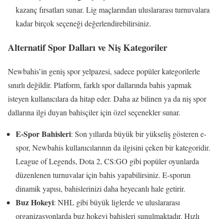
kazanç fırsatları sunar. Lig maçlarından uluslararası turnuvalara
kadar birçok seçeneği değerlendirebilirsiniz.
Alternatif Spor Dalları ve Niş Kategoriler
Newbahis’in geniş spor yelpazesi, sadece popüler kategorilerle
sınırlı değildir. Platform, farklı spor dallarında bahis yapmak
isteyen kullanıcılara da hitap eder. Daha az bilinen ya da niş spor
dallarına ilgi duyan bahisçiler için özel seçenekler sunar.
E-Spor Bahisleri
: Son yıllarda büyük bir yükseliş gösteren e-
spor, Newbahis kullanıcılarının da ilgisini çeken bir kategoridir.
League of Legends, Dota 2, CS:GO gibi popüler oyunlarda
düzenlenen turnuvalar için bahis yapabilirsiniz. E-sporun
dinamik yapısı, bahislerinizi daha heyecanlı hale getirir.
Buz Hokeyi
: NHL gibi büyük liglerde ve uluslararası
organizasyonlarda buz hokeyi bahisleri sunulmaktadır. Hızlı