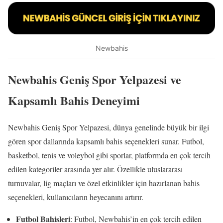
Newbahis
Newbahis Geniş Spor Yelpazesi ve
Kapsamlı Bahis Deneyimi
Newbahis Geniş Spor Yelpazesi, dünya genelinde büyük bir ilgi
gören spor dallarında kapsamlı bahis seçenekleri sunar. Futbol,
basketbol, tenis ve voleybol gibi sporlar, platformda en çok tercih
edilen kategoriler arasında yer alır. Özellikle uluslararası
turnuvalar, lig maçları ve özel etkinlikler için hazırlanan bahis
seçenekleri, kullanıcıların heyecanını artırır.
Futbol Bahisleri
: Futbol, Newbahis’in en çok tercih edilen