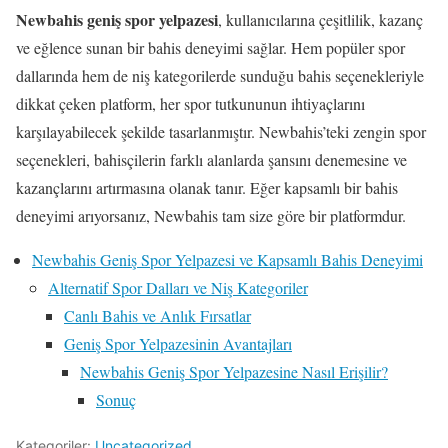
Newbahis geniş spor yelpazesi
, kullanıcılarına çeşitlilik, kazanç
ve eğlence sunan bir bahis deneyimi sağlar. Hem popüler spor
dallarında hem de niş kategorilerde sunduğu bahis seçenekleriyle
dikkat çeken platform, her spor tutkununun ihtiyaçlarını
karşılayabilecek şekilde tasarlanmıştır. Newbahis’teki zengin spor
seçenekleri, bahisçilerin farklı alanlarda şansını denemesine ve
kazançlarını artırmasına olanak tanır. Eğer kapsamlı bir bahis
deneyimi arıyorsanız, Newbahis tam size göre bir platformdur.
Newbahis Geniş Spor Yelpazesi ve Kapsamlı Bahis Deneyimi
Alternatif Spor Dalları ve Niş Kategoriler
Canlı Bahis ve Anlık Fırsatlar
Geniş Spor Yelpazesinin Avantajları
Newbahis Geniş Spor Yelpazesine Nasıl Erişilir?
Sonuç
Kategoriler:
Uncategorized