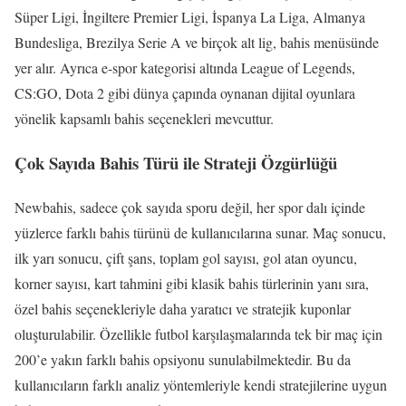
Süper Ligi, İngiltere Premier Ligi, İspanya La Liga, Almanya
Bundesliga, Brezilya Serie A ve birçok alt lig, bahis menüsünde
yer alır. Ayrıca e-spor kategorisi altında League of Legends,
CS:GO, Dota 2 gibi dünya çapında oynanan dijital oyunlara
yönelik kapsamlı bahis seçenekleri mevcuttur.
Çok Sayıda Bahis Türü ile Strateji Özgürlüğü
Newbahis, sadece çok sayıda sporu değil, her spor dalı içinde
yüzlerce farklı bahis türünü de kullanıcılarına sunar. Maç sonucu,
ilk yarı sonucu, çift şans, toplam gol sayısı, gol atan oyuncu,
korner sayısı, kart tahmini gibi klasik bahis türlerinin yanı sıra,
özel bahis seçenekleriyle daha yaratıcı ve stratejik kuponlar
oluşturulabilir. Özellikle futbol karşılaşmalarında tek bir maç için
200’e yakın farklı bahis opsiyonu sunulabilmektedir. Bu da
kullanıcıların farklı analiz yöntemleriyle kendi stratejilerine uygun