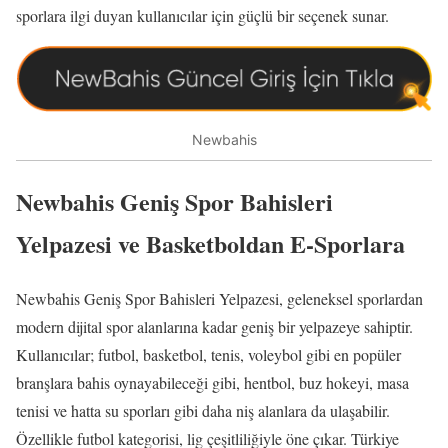
sporlara ilgi duyan kullanıcılar için güçlü bir seçenek sunar.
Newbahis
Newbahis Geniş Spor Bahisleri
Yelpazesi ve Basketboldan E-Sporlara
Newbahis Geniş Spor Bahisleri Yelpazesi, geleneksel sporlardan
modern dijital spor alanlarına kadar geniş bir yelpazeye sahiptir.
Kullanıcılar; futbol, basketbol, tenis, voleybol gibi en popüler
branşlara bahis oynayabileceği gibi, hentbol, buz hokeyi, masa
tenisi ve hatta su sporları gibi daha niş alanlara da ulaşabilir.
Özellikle futbol kategorisi, lig çeşitliliğiyle öne çıkar. Türkiye