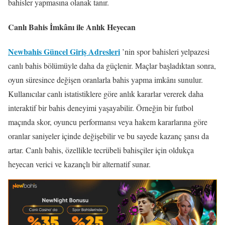
bahisler yapmasına olanak tanır.
Canlı Bahis İmkânı ile Anlık Heyecan
Newbahis Güncel Giriş Adresleri
’nin spor bahisleri yelpazesi
canlı bahis bölümüyle daha da güçlenir. Maçlar başladıktan sonra,
oyun süresince değişen oranlarla bahis yapma imkânı sunulur.
Kullanıcılar canlı istatistiklere göre anlık kararlar vererek daha
interaktif bir bahis deneyimi yaşayabilir. Örneğin bir futbol
maçında skor, oyuncu performansı veya hakem kararlarına göre
oranlar saniyeler içinde değişebilir ve bu sayede kazanç şansı da
artar. Canlı bahis, özellikle tecrübeli bahisçiler için oldukça
heyecan verici ve kazançlı bir alternatif sunar.