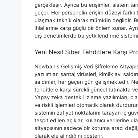
gerçekleşir. Ayrıca bu erişimler, sistem ta
geçer. Her personelin erişim düzeyi farklı
ulaşmak teknik olarak mümkün değildir. Bu
ihlallerine karşı güçlü bir önlem sunar. A
dış denetimlerde bu yetkilendirme sistemi,
Yeni Nesil Siber Tehditlere Karşı Pr
Newbahis Gelişmiş Veri Şifreleme Altyapısı ya
yazılımlar, şantaj virüsleri, kimlik avı saldı
saldırılar, her geçen gün gelişmektedir. Ne
tehditlere karşı sürekli güncel tutmakta v
Yapay zeka destekli izleme yazılımları, pla
ve riskli işlemleri otomatik olarak durdur
sistemin zafiyet noktalarını tarayan iç güve
tespit edilen açıklar, kullanıcı verilerine
altyapısının sadece bir koruma aracı değil,
olarak ele alındığını gösterir.