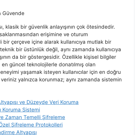
da Güvende
 klasik bir güvenlik anlayışının çok ötesindedir.
e, saklanmasından erişimine ve oturum
 bir çerçeve içine alarak kullanıcıya mutlak bir
teknik bir üstünlük değil, aynı zamanda kullanıcıya
ın da bir göstergesidir. Özellikle kişisel bilgiler
en güncel teknolojilerle donatılmış olan
eneyimi yaşamak isteyen kullanıcılar için en doğru
e veriniz yalnızca korunmaz; aynı zamanda sistemin
Altyapısı ve Düzeyde Veri Koruma
ı Koruma Sistemi
ve Zaman Temelli Şifreleme
zel Şifreleme Protokolleri
ndirme Altyapısı