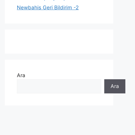
Newbahis Geri Bildirim -2
Ara
Ara