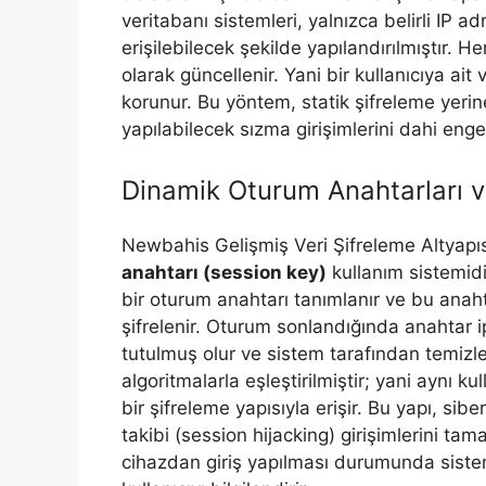
veritabanı sistemleri, yalnızca belirli IP a
erişilebilecek şekilde yapılandırılmıştır. 
olarak güncellenir. Yani bir kullanıcıya ait v
korunur. Bu yöntem, statik şifreleme yeri
yapılabilecek sızma girişimlerini dahi engel
Dinamik Oturum Anahtarları v
Newbahis Gelişmiş Veri Şifreleme Altyapıs
anahtarı (session key)
kullanım sistemidir
bir oturum anahtarı tanımlanır ve bu anaht
şifrelenir. Oturum sonlandığında anahtar ipt
tutulmuş olur ve sistem tarafından temizle
algoritmalarla eşleştirilmiştir; yani aynı ku
bir şifreleme yapısıyla erişir. Bu yapı, si
takibi (session hijacking) girişimlerini tam
cihazdan giriş yapılması durumunda sistem