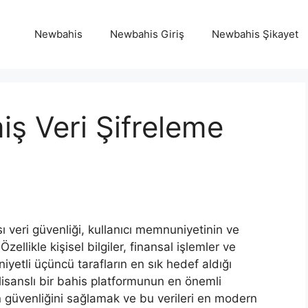
Newbahis
Newbahis Giriş
Newbahis Şikayet
ş Veri Şifreleme
 veri güvenliği, kullanıcı memnuniyetinin ve
Özellikle kişisel bilgiler, finansal işlemler ve
ü niyetli üçüncü tarafların en sık hedef aldığı
lisanslı bir bahis platformunun en önemli
nin güvenliğini sağlamak ve bu verileri en modern