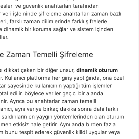
dresleri ve güvenlik anahtarları tarafından
Her veri işleminde şifreleme anahtarları zaman bazlı
eri, farklı zaman dilimlerinde farklı şifrelerle
ne dinamik bir koruma sağlar ve sistem içinden
ler.
e Zaman Temelli Şifreleme
ı dikkat çeken bir diğer unsur,
dinamik oturum
. Kullanıcı platforma her giriş yaptığında, ona özel
ar sayesinde kullanıcının yaptığı tüm işlemler
al edilir, böylece veriler geçici bir alanda
nir. Ayrıca bu anahtarlar zaman temelli
llanıcı, aynı veriye birkaç dakika sonra dahi farklı
ber saldırıların en yaygın yöntemlerinden olan oturum
amen etkisiz hale getirir. Aynı anda birden fazla
 bunu tespit ederek güvenlik kilidi uygular veya