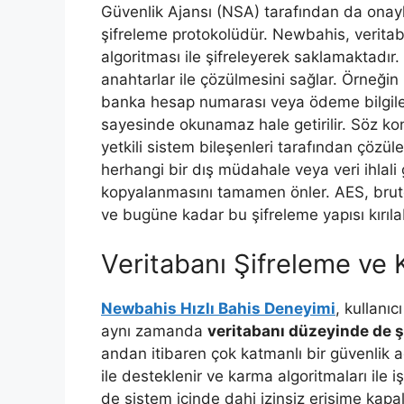
Güvenlik Ajansı (NSA) tarafından da onayl
şifreleme protokolüdür. Newbahis, veritaba
algoritması ile şifreleyerek saklamaktadır.
anahtarlar ile çözülmesini sağlar. Örneğin
banka hesap numarası veya ödeme bilgileri 
sayesinde okunamaz hale getirilir. Söz kon
yetkili sistem bileşenleri tarafından çözüle
herhangi bir dış müdahale veya veri ihlali
kopyalanmasını tamamen önler. AES, brute-f
ve bugüne kadar bu şifreleme yapısı kırılab
Veritabanı Şifreleme ve
Newbahis Hızlı Bahis Deneyimi
, kullanı
aynı zamanda
veritabanı düzeyinde de şi
andan itibaren çok katmanlı bir güvenlik ağ
ile desteklenir ve karma algoritmaları ile
de sistem içinde dahi izinsiz erişime kapal