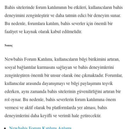
Bahis sitelerinde forum katılımının bu etkileri, kullanıcıların bahis
deneyimini zenginleştirir ve daha tatmin edici bir deneyim sunar.
Bu nedenle, forumlara katılım, bahis severler için önemli bir
faaliyet ve kaynak olarak kabul edilmelidir.
Sonuç
Newbahis Forum Katılımı, kullanıcıların bilgi birikimini artıran,
sosyal bağlantılar kurmasını sağlayan ve bahis deneyimlerini
zenginleştiren önemli bir unsur olarak öne çıkmaktadır. Forumlar,
kullanıcılar arasında dayanışmayı ve bilgi paylaşımını teşvik
ederken, aynı zamanda bahis sitelerinin güvenilirliğini artıran bir
rol oynar. Bu nedenle, bahis severlerin forum katılımına önem
vermesi ve aktif olarak bu platformlarda yer alması, bahis
deneyimlerini daha keyifli ve verimli hale getirecektir.
Newbahis Forum Katılımı Anlamı