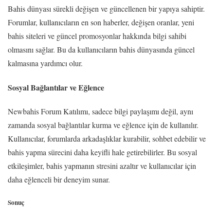
Bahis dünyası sürekli değişen ve güncellenen bir yapıya sahiptir.
Forumlar, kullanıcıların en son haberler, değişen oranlar, yeni
bahis siteleri ve güncel promosyonlar hakkında bilgi sahibi
olmasını sağlar. Bu da kullanıcıların bahis dünyasında güncel
kalmasına yardımcı olur.
Sosyal Bağlantılar ve Eğlence
Newbahis Forum Katılımı, sadece bilgi paylaşımı değil, aynı
zamanda sosyal bağlantılar kurma ve eğlence için de kullanılır.
Kullanıcılar, forumlarda arkadaşlıklar kurabilir, sohbet edebilir ve
bahis yapma sürecini daha keyifli hale getirebilirler. Bu sosyal
etkileşimler, bahis yapmanın stresini azaltır ve kullanıcılar için
daha eğlenceli bir deneyim sunar.
Sonuç