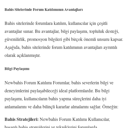
Bahis Sitelerinde Forum Katılımının Avantajları
Bahis sitelerinde forumlara katılım, kullanıcılar için çeşitli
avantajlar sunar. Bu avantajlar, bilgi paylaşımı, topluluk desteği,
güvenilirlik, promosyon bilgileri gibi birçok önemli unsuru kapsar.
Aşağıda, bahis sitelerinde forum katılımının avantajları ayrıntılı
olarak açıklanmıştır.
Bilgi Paylaşımı
Newbahis Forum Katılımı Forumlar, bahis severlerin bilgi ve
deneyimlerini paylaşabileceği ideal platformlardır. Bu bilgi
paylaşımı, kullanıcıların bahis yapma süreçlerini daha iyi
anlamalarını ve daha bilinçli kararlar almalarını sağlar. Örneğin:
Bahis Stratejileri:
Newbahis Forum Katılımı Kullanıcılar,
başarılı bahis stratejilerini ve tekniklerini forumlarda