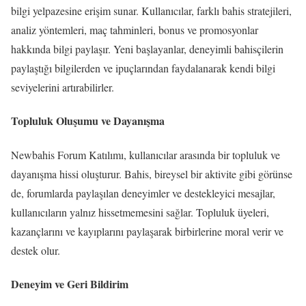
bilgi yelpazesine erişim sunar. Kullanıcılar, farklı bahis stratejileri,
analiz yöntemleri, maç tahminleri, bonus ve promosyonlar
hakkında bilgi paylaşır. Yeni başlayanlar, deneyimli bahisçilerin
paylaştığı bilgilerden ve ipuçlarından faydalanarak kendi bilgi
seviyelerini artırabilirler.
Topluluk Oluşumu ve Dayanışma
Newbahis Forum Katılımı, kullanıcılar arasında bir topluluk ve
dayanışma hissi oluşturur. Bahis, bireysel bir aktivite gibi görünse
de, forumlarda paylaşılan deneyimler ve destekleyici mesajlar,
kullanıcıların yalnız hissetmemesini sağlar. Topluluk üyeleri,
kazançlarını ve kayıplarını paylaşarak birbirlerine moral verir ve
destek olur.
Deneyim ve Geri Bildirim