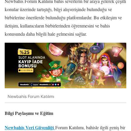
Newbahis Forum Katılımı bahis severlerin bir araya gelerek çeşitli
konular üzerinde tartıştığı, bilgi alışverişinde bulunduğu ve
birbirlerine önerilerde bulunduğu platformlardır. Bu etkileşim ve
iletişim, kullanıcıların birbirlerinden öğrenmesini ve bahis
konusunda daha bilgili hale gelmesini sağlar.
Newbahis Forum Katılımı
Bilgi Paylaşımı ve Eğitim
Newbahis Veri Güvenliği
Forum Katılımı, bahisle ilgili geniş bir