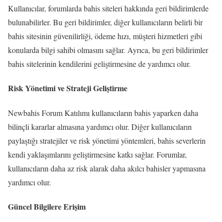
Kullanıcılar, forumlarda bahis siteleri hakkında geri bildirimlerde
bulunabilirler. Bu geri bildirimler, diğer kullanıcıların belirli bir
bahis sitesinin güvenilirliği, ödeme hızı, müşteri hizmetleri gibi
konularda bilgi sahibi olmasını sağlar. Ayrıca, bu geri bildirimler
bahis sitelerinin kendilerini geliştirmesine de yardımcı olur.
Risk Yönetimi ve Strateji Geliştirme
Newbahis Forum Katılımı kullanıcıların bahis yaparken daha
bilinçli kararlar almasına yardımcı olur. Diğer kullanıcıların
paylaştığı stratejiler ve risk yönetimi yöntemleri, bahis severlerin
kendi yaklaşımlarını geliştirmesine katkı sağlar. Forumlar,
kullanıcıların daha az risk alarak daha akılcı bahisler yapmasına
yardımcı olur.
Güncel Bilgilere Erişim