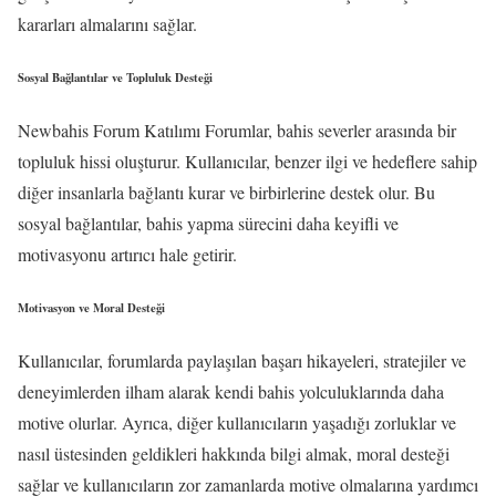
kararları almalarını sağlar.
Sosyal Bağlantılar ve Topluluk Desteği
Newbahis Forum Katılımı Forumlar, bahis severler arasında bir
topluluk hissi oluşturur. Kullanıcılar, benzer ilgi ve hedeflere sahip
diğer insanlarla bağlantı kurar ve birbirlerine destek olur. Bu
sosyal bağlantılar, bahis yapma sürecini daha keyifli ve
motivasyonu artırıcı hale getirir.
Motivasyon ve Moral Desteği
Kullanıcılar, forumlarda paylaşılan başarı hikayeleri, stratejiler ve
deneyimlerden ilham alarak kendi bahis yolculuklarında daha
motive olurlar. Ayrıca, diğer kullanıcıların yaşadığı zorluklar ve
nasıl üstesinden geldikleri hakkında bilgi almak, moral desteği
sağlar ve kullanıcıların zor zamanlarda motive olmalarına yardımcı