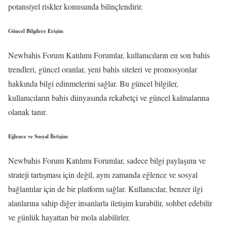
potansiyel riskler konusunda bilinçlendirir.
Güncel Bilgilere Erişim
Newbahis Forum Katılımı Forumlar, kullanıcıların en son bahis
trendleri, güncel oranlar, yeni bahis siteleri ve promosyonlar
hakkında bilgi edinmelerini sağlar. Bu güncel bilgiler,
kullanıcıların bahis dünyasında rekabetçi ve güncel kalmalarına
olanak tanır.
Eğlence ve Sosyal İletişim
Newbahis Forum Katılımı Forumlar, sadece bilgi paylaşımı ve
strateji tartışması için değil, aynı zamanda eğlence ve sosyal
bağlantılar için de bir platform sağlar. Kullanıcılar, benzer ilgi
alanlarına sahip diğer insanlarla iletişim kurabilir, sohbet edebilir
ve günlük hayattan bir mola alabilirler.