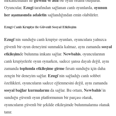
güvenli ve adil
mekanizmaları ile
bir oyun ortamı oluşturur.
Ezugi
oyunun
Oyuncular,
tarafından sağlanan canlı oyunlarda,
her aşamasında adaletin
sağlandığından emin olabilirler.
Ezugi Canlı Krupiye ile Güvenli Sosyal Etkileşim
Ezugi
’nin sunduğu canlı krupiye oyunları, oyunculara yalnızca
sosyal
güvenli bir oyun deneyimi sunmakla kalmaz, aynı zamanda
etkileşim
Newbahis
de bulunma imkanı sağlar.
, oyuncularının
canlı krupiyelerle oyun oynarken, sadece şansa dayalı değil, aynı
toplumla etkileşime girme
zamanda
fırsatı sunduğu için daha
Ezugi
zengin bir deneyim sağlar.
’nin sağladığı canlı sohbet
özellikleri, oyuncuların sadece eğlenmesini değil, aynı zamanda
sosyal bağlar kurmalarını
Newbahis
da sağlar. Bu ortam,
’in
sunduğu güvenli oyun platformunun bir parçası olarak,
oyuncuların güvenli bir şekilde etkileşimde bulunmalarına olanak
tanır.