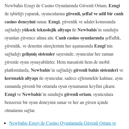
Ezugi
Newbahis Ezugi ile Casino Oyunlarında Güvenli Ortam,
güvenli, şeffaf ve adil bir canlı
ile işbirliği yaparak, oyuncularına
casino deneyimi
Ezugi
sunar.
, güvenlik ve adalet konusunda
yüksek teknolojik altyapı
Newbahis
sağladığı
ile
’in sunduğu
Canlı casino oyunlarında
oyunları güvence altına alır.
şeffaflık,
Ezugi
güvenlik, ve denetim süreçlerinin her aşamasında
’nin
gelişmiş sistemler
sağladığı
sayesinde, oyuncular her zaman
güvenle oyun oynayabilirler. Hem masaüstü hem de mobil
Newbahis
güvenli bahis sistemleri
platformlarda,
’in sağladığı
ve
korunaklı altyapı
ile oyuncular, sadece eğlenmekle kalmaz, aynı
zamanda güvenli bir ortamda oyun oynamanın keyfini çıkarır.
Ezugi
Newbahis
güvenli ortam
ve
’in sunduğu
, oyunculara
benzersiz bir oyun deneyimi sunar ve her an güven içinde
olmalarını sağlar.
Newbahis Ezugi ile Casino Oyunlarında Güvenli Ortam ve