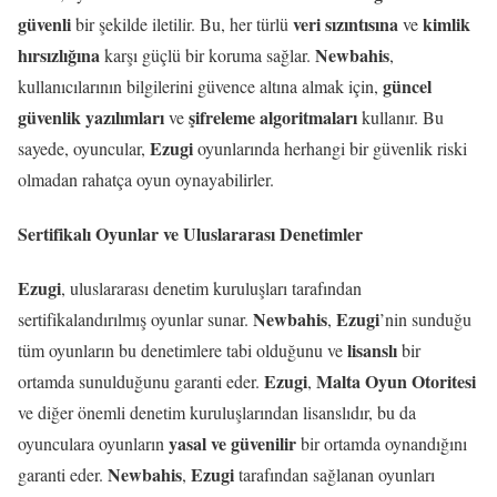
güvenli
veri sızıntısına
kimlik
bir şekilde iletilir. Bu, her türlü
ve
hırsızlığına
Newbahis
karşı güçlü bir koruma sağlar.
,
güncel
kullanıcılarının bilgilerini güvence altına almak için,
güvenlik yazılımları
şifreleme algoritmaları
ve
kullanır. Bu
Ezugi
sayede, oyuncular,
oyunlarında herhangi bir güvenlik riski
olmadan rahatça oyun oynayabilirler.
Sertifikalı Oyunlar ve Uluslararası Denetimler
Ezugi
, uluslararası denetim kuruluşları tarafından
Newbahis
Ezugi
sertifikalandırılmış oyunlar sunar.
,
’nin sunduğu
lisanslı
tüm oyunların bu denetimlere tabi olduğunu ve
bir
Ezugi
Malta Oyun Otoritesi
ortamda sunulduğunu garanti eder.
,
ve diğer önemli denetim kuruluşlarından lisanslıdır, bu da
yasal ve güvenilir
oyunculara oyunların
bir ortamda oynandığını
Newbahis
Ezugi
garanti eder.
,
tarafından sağlanan oyunları