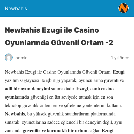
Newbahis
Newbahis Ezugi ile Casino
Oyunlarında Güvenli Ortam -2
admin
1 yıl önce
Ezugi
Newbahis Ezugi ile Casino Oyunlarında Güvenli Ortam,
güvenli
yazılım sağlayıcısı ile işbirliği yaparak, oyuncularına
ve
adil bir oyun deneyimi
Ezugi
canlı casino
sunmaktadır.
,
oyunlarında
güvenliği en üst seviyede tutmak için en son
teknoloji güvenlik önlemleri ve şifreleme yöntemlerini kullanır.
Newbahis
, bu yüksek güvenlik standartlarını platformunda
sunarak, oyuncularına sadece eğlenceli bir deneyim değil, aynı
güvenilir ve korunaklı bir ortam
Ezugi
zamanda
sağlar.