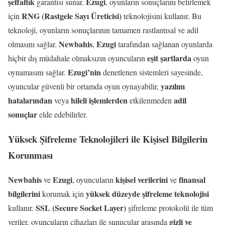
şeffaflık
Ezugi
garantisi sunar.
, oyunların sonuçlarını belirlemek
RNG (Rastgele Sayı Üreticisi)
için
teknolojisini kullanır. Bu
teknoloji, oyunların sonuçlarının tamamen rastlantısal ve adil
Newbahis
Ezugi
olmasını sağlar.
,
tarafından sağlanan oyunlarda
eşit şartlarda
hiçbir dış müdahale olmaksızın oyuncuların
oyun
Ezugi’nin
oynamasını sağlar.
denetlenen sistemleri sayesinde,
yazılım
oyuncular güvenli bir ortamda oyun oynayabilir,
hatalarından
hileli işlemlerden
adil
veya
etkilenmeden
sonuçlar
elde edebilirler.
Yüksek Şifreleme Teknolojileri ile Kişisel Bilgilerin
Korunması
Newbahis
Ezugi
kişisel verilerini
finansal
ve
, oyuncuların
ve
bilgilerini
yüksek düzeyde şifreleme teknolojisi
korumak için
SSL (Secure Socket Layer)
kullanır.
şifreleme protokolü ile tüm
gizli ve
veriler, oyuncuların cihazları ile sunucular arasında