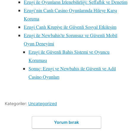
Ezugi ile Oyunların İzlenebilirliği: Şeffaflık ve Denetim
Ezugi’nin Canlı Casino Oyunlarında Hileye Karşı
Koruma
Ezugi Canlı Krupiye ile Güvenli Sosyal Etkileşim
Ezugi ile Newbahis’te Sorunsuz ve Güvenli Mobil
Oyun Deneyimi
Ezugi ile Güvenli Bahis Sistemi ve Oyuncu
Koruması
Sonuç: Ezugi ve Newbahis ile Güvenli ve Adil
Casino Oyunları
Kategoriler:
Uncategorized
Yorum bırak