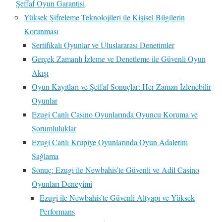
Şeffaf Oyun Garantisi
Yüksek Şifreleme Teknolojileri ile Kişisel Bilgilerin
Korunması
Sertifikalı Oyunlar ve Uluslararası Denetimler
Gerçek Zamanlı İzleme ve Denetleme ile Güvenli Oyun
Akışı
Oyun Kayıtları ve Şeffaf Sonuçlar: Her Zaman İzlenebilir
Oyunlar
Ezugi Canlı Casino Oyunlarında Oyuncu Koruma ve
Sorumluluklar
Ezugi Canlı Krupiye Oyunlarında Oyun Adaletini
Sağlama
Sonuç: Ezugi ile Newbahis’te Güvenli ve Adil Casino
Oyunları Deneyimi
Ezugi ile Newbahis’te Güvenli Altyapı ve Yüksek
Performans