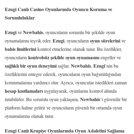
Ezugi Canlı Casino Oyunlarında Oyuncu Koruma ve
Sorumluluklar
Ezugi
Newbahis
ve
, oyuncuların sorumlu bir şekilde oyun
Ezugi
oyun sürelerini
oynamalarını teşvik eder.
, oyuncuların
ve
bahis limitlerini
kontrol etmelerine olanak tanır. Bu özellikler,
kontrolsüz şekilde oyun oynamasını
oyuncuların
engeller ve
sağlıklı bir oyun deneyimi
Newbahis
Ezugi
sağlar.
,
’nin bu
özelliklerini entegre ederek, oyuncuların oyun bağımlılığından
korunmalarına yardımcı olur. Ayrıca, oyuncular istedikleri zaman
hesap kısıtlamaları
uygulayarak, oyunlarını kontrol altında
Newbahis
tutabilirler. Bu sorumlu oyun yaklaşımı,
’i güvenilir bir
platform haline getirir ve oyuncuların güvenli bir ortamda oyun
oynamalarına olanak tanır.
Ezugi Canlı Krupiye Oyunlarında Oyun Adaletini Sağlama