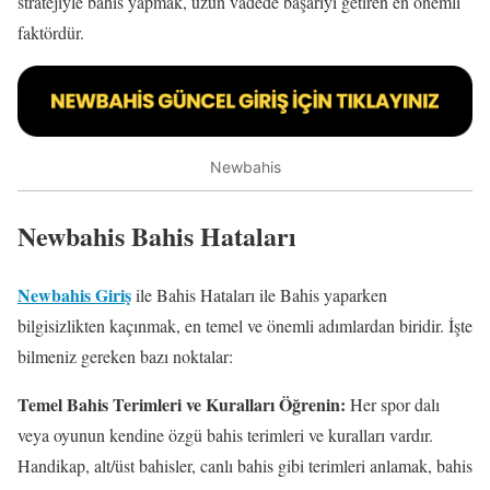
stratejiyle bahis yapmak, uzun vadede başarıyı getiren en önemli
faktördür.
Newbahis
Newbahis Bahis Hataları
Newbahis Giriş
ile Bahis Hataları ile Bahis yaparken
bilgisizlikten kaçınmak, en temel ve önemli adımlardan biridir. İşte
bilmeniz gereken bazı noktalar:
Temel Bahis Terimleri ve Kuralları Öğrenin:
Her spor dalı
veya oyunun kendine özgü bahis terimleri ve kuralları vardır.
Handikap, alt/üst bahisler, canlı bahis gibi terimleri anlamak, bahis