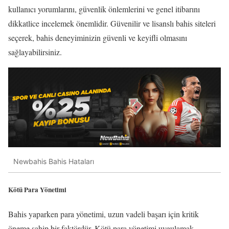
kullanıcı yorumlarını, güvenlik önlemlerini ve genel itibarını
dikkatlice incelemek önemlidir. Güvenilir ve lisanslı bahis siteleri
seçerek, bahis deneyiminizin güvenli ve keyifli olmasını
sağlayabilirsiniz.
Newbahis Bahis Hataları
Kötü Para Yönetimi
Bahis yaparken para yönetimi, uzun vadeli başarı için kritik
öneme sahip bir faktördür. Kötü para yönetimi uygulamak,