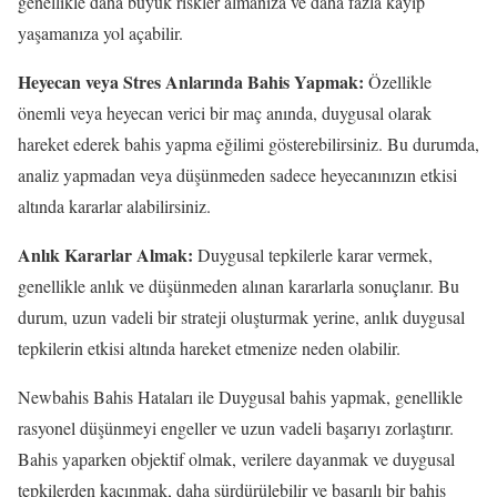
genellikle daha büyük riskler almanıza ve daha fazla kayıp
yaşamanıza yol açabilir.
Heyecan veya Stres Anlarında Bahis Yapmak:
Özellikle
önemli veya heyecan verici bir maç anında, duygusal olarak
hareket ederek bahis yapma eğilimi gösterebilirsiniz. Bu durumda,
analiz yapmadan veya düşünmeden sadece heyecanınızın etkisi
altında kararlar alabilirsiniz.
Anlık Kararlar Almak:
Duygusal tepkilerle karar vermek,
genellikle anlık ve düşünmeden alınan kararlarla sonuçlanır. Bu
durum, uzun vadeli bir strateji oluşturmak yerine, anlık duygusal
tepkilerin etkisi altında hareket etmenize neden olabilir.
Newbahis Bahis Hataları ile Duygusal bahis yapmak, genellikle
rasyonel düşünmeyi engeller ve uzun vadeli başarıyı zorlaştırır.
Bahis yaparken objektif olmak, verilere dayanmak ve duygusal
tepkilerden kaçınmak, daha sürdürülebilir ve başarılı bir bahis