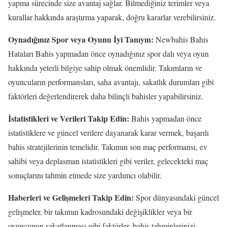
yapma sürecinde size avantaj sağlar. Bilmediğiniz terimler veya
kurallar hakkında araştırma yaparak, doğru kararlar verebilirsiniz.
Oynadığınız Spor veya Oyunu İyi Tanıyın:
Newbahis Bahis
Hataları Bahis yapmadan önce oynadığınız spor dalı veya oyun
hakkında yeterli bilgiye sahip olmak önemlidir. Takımların ve
oyuncuların performansları, saha avantajı, sakatlık durumları gibi
faktörleri değerlendirerek daha bilinçli bahisler yapabilirsiniz.
İstatistikleri ve Verileri Takip Edin:
Bahis yapmadan önce
istatistiklere ve güncel verilere dayanarak karar vermek, başarılı
bahis stratejilerinin temelidir. Takımın son maç performansı, ev
sahibi veya deplasman istatistikleri gibi veriler, gelecekteki maç
sonuçlarını tahmin etmede size yardımcı olabilir.
Haberleri ve Gelişmeleri Takip Edin:
Spor dünyasındaki güncel
gelişmeler, bir takımın kadrosundaki değişiklikler veya bir
oyuncunun sakatlanması gibi faktörler, bahis tahminlerinizi