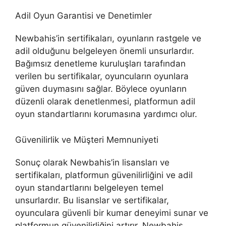
Adil Oyun Garantisi ve Denetimler
Newbahis’in sertifikaları, oyunların rastgele ve
adil olduğunu belgeleyen önemli unsurlardır.
Bağımsız denetleme kuruluşları tarafından
verilen bu sertifikalar, oyuncuların oyunlara
güven duymasını sağlar. Böylece oyunların
düzenli olarak denetlenmesi, platformun adil
oyun standartlarını korumasına yardımcı olur.
Güvenilirlik ve Müşteri Memnuniyeti
Sonuç olarak Newbahis’in lisansları ve
sertifikaları, platformun güvenilirliğini ve adil
oyun standartlarını belgeleyen temel
unsurlardır. Bu lisanslar ve sertifikalar,
oyunculara güvenli bir kumar deneyimi sunar ve
platformun güvenilirliğini artırır. Newbahis,