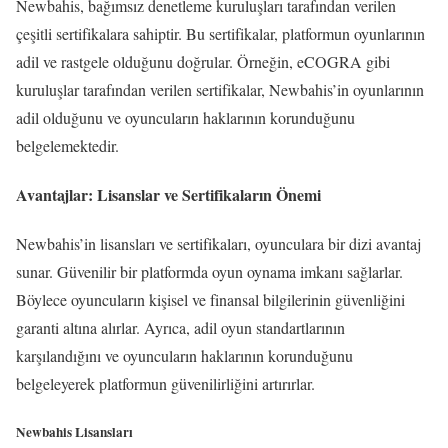
Newbahis, bağımsız denetleme kuruluşları tarafından verilen
çeşitli sertifikalara sahiptir. Bu sertifikalar, platformun oyunlarının
adil ve rastgele olduğunu doğrular. Örneğin, eCOGRA gibi
kuruluşlar tarafından verilen sertifikalar, Newbahis’in oyunlarının
adil olduğunu ve oyuncuların haklarının korunduğunu
belgelemektedir.
Avantajlar: Lisanslar ve Sertifikaların Önemi
Newbahis’in lisansları ve sertifikaları, oyunculara bir dizi avantaj
sunar. Güvenilir bir platformda oyun oynama imkanı sağlarlar.
Böylece oyuncuların kişisel ve finansal bilgilerinin güvenliğini
garanti altına alırlar. Ayrıca, adil oyun standartlarının
karşılandığını ve oyuncuların haklarının korunduğunu
belgeleyerek platformun güvenilirliğini artırırlar.
Newbahis Lisansları