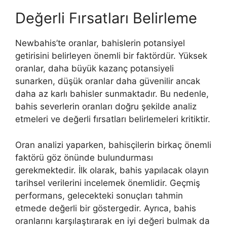
Değerli Fırsatları Belirleme
Newbahis’te oranlar, bahislerin potansiyel
getirisini belirleyen önemli bir faktördür. Yüksek
oranlar, daha büyük kazanç potansiyeli
sunarken, düşük oranlar daha güvenilir ancak
daha az karlı bahisler sunmaktadır. Bu nedenle,
bahis severlerin oranları doğru şekilde analiz
etmeleri ve değerli fırsatları belirlemeleri kritiktir.
Oran analizi yaparken, bahisçilerin birkaç önemli
faktörü göz önünde bulundurması
gerekmektedir. İlk olarak, bahis yapılacak olayın
tarihsel verilerini incelemek önemlidir. Geçmiş
performans, gelecekteki sonuçları tahmin
etmede değerli bir göstergedir. Ayrıca, bahis
oranlarını karşılaştırarak en iyi değeri bulmak da