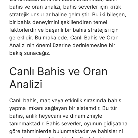
bahis ve oran analizi, bahis severler için kritik
stratejik unsurlar haline gelmiştir. Bu iki bileşen,
bir bahis deneyimini şekillendiren temel
faktörlerdir ve başarılı bir bahis stratejisi için
gereklidir. Bu makalede, Canlı Bahis ve Oran
Analizi nin önemi üzerine derinlemesine bir
bakış sunacağız.
Canlı Bahis ve Oran
Analizi
Canlı bahis, maç veya etkinlik sırasında bahis
yapma imkanı sağlayan bir sistemdir. Bu tür
bahis, anlık heyecanı ve dinamizmiyle
tanınmaktadır. Bahis severler, oyunun gidişatına
göre tahminlerde bulunmaktadır ve bahislerini