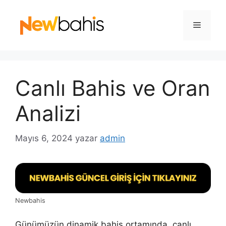
İçeriğe
atla
Menü
Canlı Bahis ve Oran
Analizi
Mayıs 6, 2024
yazar
admin
Newbahis
Günümüzün dinamik bahis ortamında, canlı