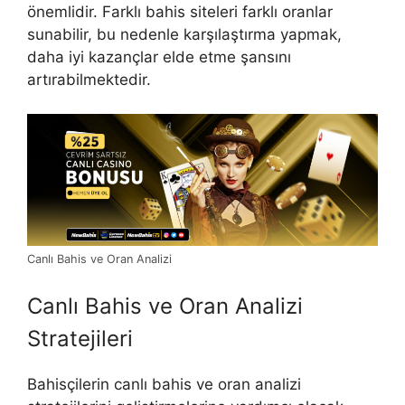
önemlidir. Farklı bahis siteleri farklı oranlar
sunabilir, bu nedenle karşılaştırma yapmak,
daha iyi kazançlar elde etme şansını
artırabilmektedir.
Canlı Bahis ve Oran Analizi
Canlı Bahis ve Oran Analizi
Stratejileri
Bahisçilerin canlı bahis ve oran analizi