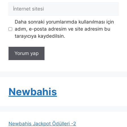
İnternet
sitesi
Daha sonraki yorumlarımda kullanılması için
adım, e-posta adresim ve site adresim bu
tarayıcıya kaydedilsin.
Newbahis
Newbahis Jackpot Ödülleri -2