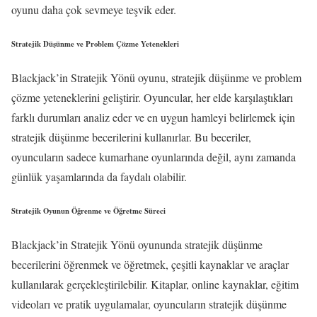
oyunu daha çok sevmeye teşvik eder.
Stratejik Düşünme ve Problem Çözme Yetenekleri
Blackjack’in Stratejik Yönü oyunu, stratejik düşünme ve problem
çözme yeteneklerini geliştirir. Oyuncular, her elde karşılaştıkları
farklı durumları analiz eder ve en uygun hamleyi belirlemek için
stratejik düşünme becerilerini kullanırlar. Bu beceriler,
oyuncuların sadece kumarhane oyunlarında değil, aynı zamanda
günlük yaşamlarında da faydalı olabilir.
Stratejik Oyunun Öğrenme ve Öğretme Süreci
Blackjack’in Stratejik Yönü oyununda stratejik düşünme
becerilerini öğrenmek ve öğretmek, çeşitli kaynaklar ve araçlar
kullanılarak gerçekleştirilebilir. Kitaplar, online kaynaklar, eğitim
videoları ve pratik uygulamalar, oyuncuların stratejik düşünme