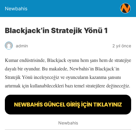
Newbahis
Blackjack’in Stratejik Yönü 1
admin
2 yıl önce
Kumar endüstrisinde, Blackjack oyunu hem şans hem de stratejiye
dayalı bir oyundur. Bu makalede, Newbahis’in Blackjack’in
Stratejik Yönü inceleyeceğiz ve oyuncuların kazanma şansını
artırmak için kullanabilecekleri bazı temel stratejilere değineceğiz.
Newbahis