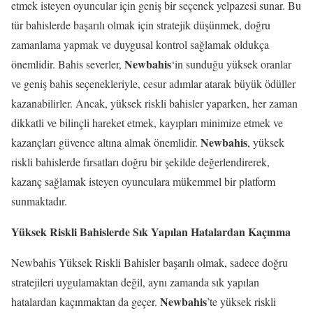
etmek isteyen oyuncular için geniş bir seçenek yelpazesi sunar. Bu
tür bahislerde başarılı olmak için stratejik düşünmek, doğru
zamanlama yapmak ve duygusal kontrol sağlamak oldukça
Newbahis
önemlidir. Bahis severler,
‘in sunduğu yüksek oranlar
ve geniş bahis seçenekleriyle, cesur adımlar atarak büyük ödüller
kazanabilirler. Ancak, yüksek riskli bahisler yaparken, her zaman
dikkatli ve bilinçli hareket etmek, kayıpları minimize etmek ve
Newbahis
kazançları güvence altına almak önemlidir.
, yüksek
riskli bahislerde fırsatları doğru bir şekilde değerlendirerek,
kazanç sağlamak isteyen oyunculara mükemmel bir platform
sunmaktadır.
Yüksek Riskli Bahislerde Sık Yapılan Hatalardan Kaçınma
Newbahis Yüksek Riskli Bahisler başarılı olmak, sadece doğru
stratejileri uygulamaktan değil, aynı zamanda sık yapılan
Newbahis
hatalardan kaçınmaktan da geçer.
’te yüksek riskli