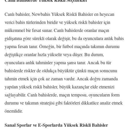
Canlı bahisler, Newbahis Yüksek Riskli Bahisler en heyecan
verici bahis türlerinden biridir ve yüksek riskli bahisler için
mükemmel bir fırsat sunar. Canlı bahislerde oranlar maçın
gidişatına göre sürekli olarak değişir, bu da oyunculara anlık bahis
yapma fırsatı tanır. Örneğin, bir futbol maçında takımın durumu
değiştikçe oranlar hızla yükselir veya düşer. Bu durum,
oyunculara anlık tahminler yapma şansı tanır. Ancak bu tür
bahislerde riskler de oldukça büyüktür çünkü maçın sonucunu
tahmin etmek için çok az zaman vardır. Ancak doğru zamanda
yapılan yüksek riskli bahisler, büyük kazançlar elde etmenizi
sağlayabilir. Canlı bahislerde, maçın temposu, oyuncuların form
durumu ve takımın stratejisi gibi faktörleri dikkatlice analiz etmek
önemlidir.
Sanal Sporlar ve E-Sporlarda Yüksek Riskli Bahisler