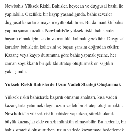
Newbahis Yüksek Riskli Bahisler, heyecan ve duygusal baskı ile
yapılabilir. Özellikle bir kayıp yaşandığında, bahis severler
duygusal kararlar almaya meyilli olabilirler. Bu da mantıklı bahis
Newbahis
yapma şansını azaltır.
’te yüksek riskli bahislerde
başarılı olmak için, sakin ve mantıklı kalmak gereklidir. Duygusal
kararlar, bahislerin kalitesini ve başarı şansını doğrudan etkiler.
Kazanç veya kayıp durumuna göre bahis yapmak yerine, her
zaman soğukkanlı bir şekilde strateji oluşturmak en sağlıklı
yaklaşımdır.
Yüksek Riskli Bahislerde Uzun Vadeli Strateji Oluşturmak
Yüksek riskli bahislerde başarılı olmanın anahtarı, kısa vadeli
kazançlarla yetinmek değil, uzun vadeli bir strateji oluşturmaktır.
Newbahis
’te yüksek riskli bahisler yaparken, sürekli olarak
büyük kazançlar elde etmek mümkün olmayabilir. Bu nedenle, bir
bahis stratejisi oluştururken, uzun vadede kazanmayı hedeflemek