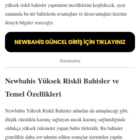
yüksek riskli bahisler yapmanın inceliklerini keşfedecek, aynı
zamanda bu tür bahislerin avantajları ve dezavantajları üzerine
detaylı bilgiler vereceğiz.
Newbahis
Newbahis Yüksek Riskli Bahisler ve
Temel Özellikleri
Newbahis Yüksek Riskli Bahisler adından da anlaşılacağı gibi,
düşük olasılıkla kazanç sağlayan ancak kazanç sağlandığında
oldukça yüksek ödemeler yapan bahis türleridir. Bu bahisler
genellikle daha zor tahmin edilen sonuçlar üzerinden yapılır.