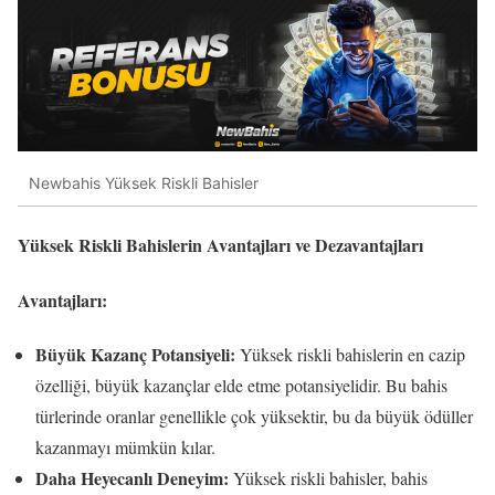
Newbahis Yüksek Riskli Bahisler
Yüksek Riskli Bahislerin Avantajları ve Dezavantajları
Avantajları:
Büyük Kazanç Potansiyeli:
Yüksek riskli bahislerin en cazip
özelliği, büyük kazançlar elde etme potansiyelidir. Bu bahis
türlerinde oranlar genellikle çok yüksektir, bu da büyük ödüller
kazanmayı mümkün kılar.
Daha Heyecanlı Deneyim:
Yüksek riskli bahisler, bahis