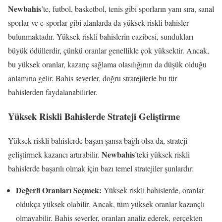
Newbahis
’te, futbol, basketbol, tenis gibi sporların yanı sıra, sanal
sporlar ve e-sporlar gibi alanlarda da yüksek riskli bahisler
bulunmaktadır. Yüksek riskli bahislerin cazibesi, sundukları
büyük ödüllerdir, çünkü oranlar genellikle çok yüksektir. Ancak,
bu yüksek oranlar, kazanç sağlama olasılığının da düşük olduğu
anlamına gelir. Bahis severler, doğru stratejilerle bu tür
bahislerden faydalanabilirler.
Yüksek Riskli Bahislerde Strateji Geliştirme
Yüksek riskli bahislerde başarı şansa bağlı olsa da, strateji
Newbahis
geliştirmek kazancı artırabilir.
’teki yüksek riskli
bahislerde başarılı olmak için bazı temel stratejiler şunlardır:
Değerli Oranları Seçmek:
Yüksek riskli bahislerde, oranlar
oldukça yüksek olabilir. Ancak, tüm yüksek oranlar kazançlı
olmayabilir. Bahis severler, oranları analiz ederek, gerçekten