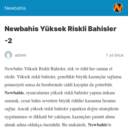
Newbahis
Newbahis Yüksek Riskli Bahisler
-2
admin
1 yıl önce
Newbahis Yüksek Riskli Bahisler, risk ve ödül her zaman el
eledir. Yüksek riskli bahisler, genellikle büyük kazançlar sağlama
potansiyeli sunsa da beraberinde ciddi kayıplar da getirebilir.
Newbahis
, oyuncularına yüksek riskli bahisler yapma imkanı
sunarak, cesur bahis severlere büyük ödüller kazanma fırsatını
sağlar. Ancak yüksek riskli bahisler yaparken doğru stratejilerin
uygulanması ve dikkatli bir yaklaşım, kazançları garanti altına
Newbahis
almak adına oldukça önemlidir. Bu makalede,
’te