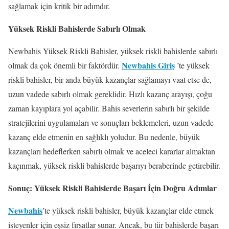
sağlamak için kritik bir adımdır.
Yüksek Riskli Bahislerde Sabırlı Olmak
Newbahis Yüksek Riskli Bahisler, yüksek riskli bahislerde sabırlı
Newbahis Giriş
olmak da çok önemli bir faktördür.
’te yüksek
riskli bahisler, bir anda büyük kazançlar sağlamayı vaat etse de,
uzun vadede sabırlı olmak gereklidir. Hızlı kazanç arayışı, çoğu
zaman kayıplara yol açabilir. Bahis severlerin sabırlı bir şekilde
stratejilerini uygulamaları ve sonuçları beklemeleri, uzun vadede
kazanç elde etmenin en sağlıklı yoludur. Bu nedenle, büyük
kazançları hedeflerken sabırlı olmak ve aceleci kararlar almaktan
kaçınmak, yüksek riskli bahislerde başarıyı beraberinde getirebilir.
Sonuç: Yüksek Riskli Bahislerde Başarı İçin Doğru Adımlar
Newbahis
’te yüksek riskli bahisler, büyük kazançlar elde etmek
isteyenler için eşsiz fırsatlar sunar. Ancak, bu tür bahislerde başarı