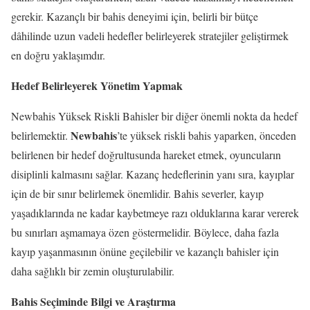
gerekir. Kazançlı bir bahis deneyimi için, belirli bir bütçe
dâhilinde uzun vadeli hedefler belirleyerek stratejiler geliştirmek
en doğru yaklaşımdır.
Hedef Belirleyerek Yönetim Yapmak
Newbahis Yüksek Riskli Bahisler bir diğer önemli nokta da hedef
Newbahis
belirlemektir.
’te yüksek riskli bahis yaparken, önceden
belirlenen bir hedef doğrultusunda hareket etmek, oyuncuların
disiplinli kalmasını sağlar. Kazanç hedeflerinin yanı sıra, kayıplar
için de bir sınır belirlemek önemlidir. Bahis severler, kayıp
yaşadıklarında ne kadar kaybetmeye razı olduklarına karar vererek
bu sınırları aşmamaya özen göstermelidir. Böylece, daha fazla
kayıp yaşanmasının önüne geçilebilir ve kazançlı bahisler için
daha sağlıklı bir zemin oluşturulabilir.
Bahis Seçiminde Bilgi ve Araştırma