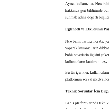
Ayrıca kullanıcılar, Newbahi
hakkında geri bildirimde bu
sunmak adına değerli bilgiler
Eğlenceli ve Etkileşimli Pa
Newbahis Twitter hesabı, yaln
yaparak kullanıcıların dikkati
bahis severlerin ilgisini çeke
kullanıcıların katılımını teşvi
Bu tür içerikler, kullanıcıla
platformun sosyal medya hesa
Teknik Sorunlar İçin Bilg
Bahis platformlarında teknik