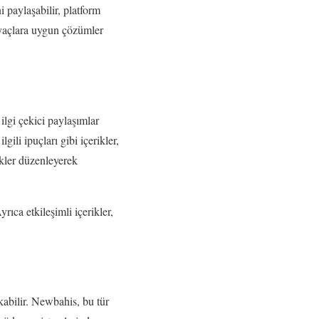
 paylaşabilir, platform
iyaçlara uygun çözümler
ilgi çekici paylaşımlar
gili ipuçları gibi içerikler,
likler düzenleyerek
rıca etkileşimli içerikler,
kabilir. Newbahis, bu tür