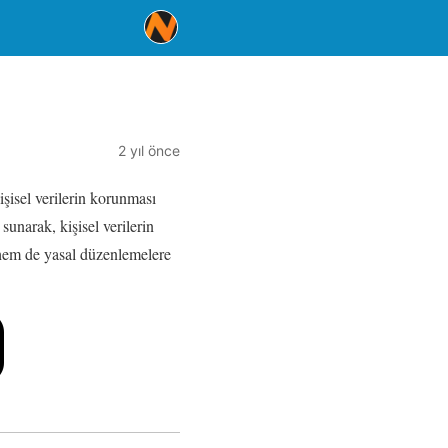
2 yıl önce
şisel verilerin korunması
sunarak, kişisel verilerin
 hem de yasal düzenlemelere