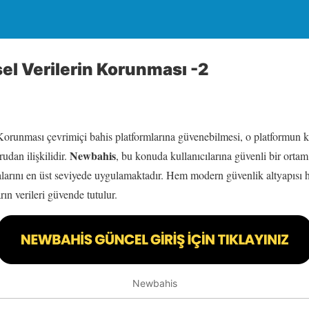
el Verilerin Korunması -2
orunması çevrimiçi bahis platformlarına güvenebilmesi, o platformun ki
Newbahis
udan ilişkilidir.
, bu konuda kullanıcılarına güvenli bir ortam 
kalarını en üst seviyede uygulamaktadır. Hem modern güvenlik altyapısı
ın verileri güvende tutulur.
Newbahis