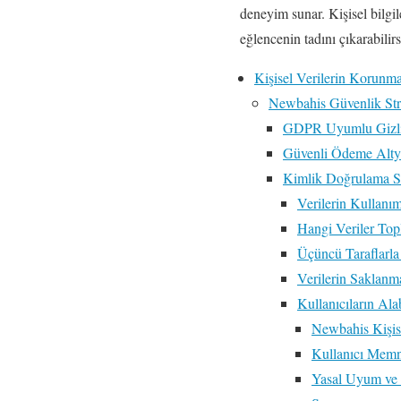
deneyim sunar. Kişisel bilgil
eğlencenin tadını çıkarabilirs
Kişisel Verilerin Korunm
Newbahis Güvenlik Stra
GDPR Uyumlu Gizlili
Güvenli Ödeme Alty
Kimlik Doğrulama Si
Verilerin Kullanım
Hangi Veriler Top
Üçüncü Taraflarla 
Verilerin Saklanm
Kullanıcıların Al
Newbahis Kişis
Kullanıcı Memn
Yasal Uyum ve 