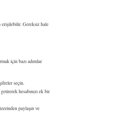
erişilebilir. Gereksiz hale
ırmak için bazı adımlar
freler seçin.
getirerek hesabınızı ek bir
 üzerinden paylaşın ve