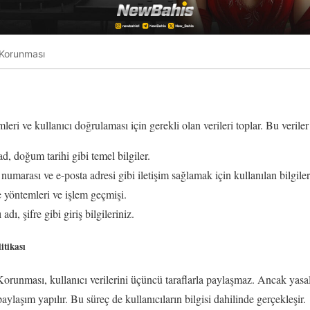
 Korunması
ri ve kullanıcı doğrulaması için gerekli olan verileri toplar. Bu veriler 
, doğum tarihi gibi temel bilgiler.
numarası ve e-posta adresi gibi iletişim sağlamak için kullanılan bilgiler
öntemleri ve işlem geçmişi.
adı, şifre gibi giriş bilgileriniz.
itikası
orunması, kullanıcı verilerini üçüncü taraflarla paylaşmaz. Ancak yas
aylaşım yapılır. Bu süreç de kullanıcıların bilgisi dahilinde gerçekleşir.