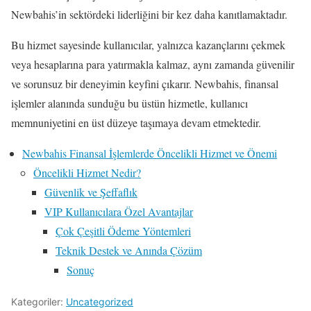
Newbahis’in sektördeki liderliğini bir kez daha kanıtlamaktadır.
Bu hizmet sayesinde kullanıcılar, yalnızca kazançlarını çekmek
veya hesaplarına para yatırmakla kalmaz, aynı zamanda güvenilir
ve sorunsuz bir deneyimin keyfini çıkarır. Newbahis, finansal
işlemler alanında sunduğu bu üstün hizmetle, kullanıcı
memnuniyetini en üst düzeye taşımaya devam etmektedir.
Newbahis Finansal İşlemlerde Öncelikli Hizmet ve Önemi
Öncelikli Hizmet Nedir?
Güvenlik ve Şeffaflık
VIP Kullanıcılara Özel Avantajlar
Çok Çeşitli Ödeme Yöntemleri
Teknik Destek ve Anında Çözüm
Sonuç
Kategoriler:
Uncategorized