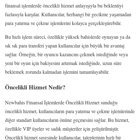
finansal işlemlerde öncelikli hizmet anlayışıyla bu beklentiyi
fazlasıyla karşılar. Kullanıcılar, herhangi bir gecikme yaşamadan
para yatırma ve çekme işlemlerini kolayca gerçekleştirebilir.
Bu hızlı işlem süreci, özellikle yüksek bahislerde oynayan ya da
sık sık para transferi yapan kullanıcılar için büyük bir avantaj
sağlar. Örneğin, bir oyuncu kazancını çekmek istediğinde veya
yeni bir oyun için bakiyesini artırmak istediğinde, uzun süre
beklemek zorunda kalmadan işlemini tamamlayabilir.
Öncelikli Hizmet Nedir?
Newbahis Finansal İşlemlerde Öncelikli Hizmet sunduğu
öncelikli hizmet, kullanıcıların para yatırma ve çekme işlemlerinde
diğer standart kullanıcıların önüne geçmesini sağlar. Bu hizmet,
özellikle VIP üyeler ve sadık müşteriler için geliştirilmiştir.
Öncelikli hizmet sayesinde kullanıcılar, taleplerinin hızlı bir