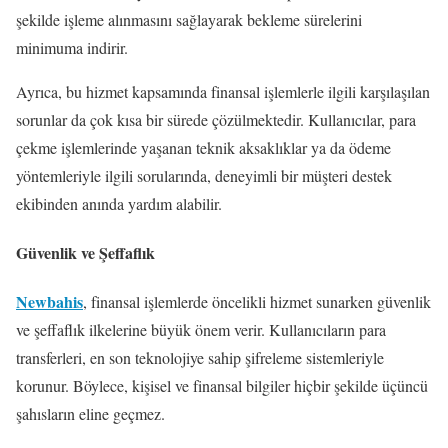
şekilde işleme alınmasını sağlayarak bekleme sürelerini
minimuma indirir.
Ayrıca, bu hizmet kapsamında finansal işlemlerle ilgili karşılaşılan
sorunlar da çok kısa bir sürede çözülmektedir. Kullanıcılar, para
çekme işlemlerinde yaşanan teknik aksaklıklar ya da ödeme
yöntemleriyle ilgili sorularında, deneyimli bir müşteri destek
ekibinden anında yardım alabilir.
Güvenlik ve Şeffaflık
Newbahis
, finansal işlemlerde öncelikli hizmet sunarken güvenlik
ve şeffaflık ilkelerine büyük önem verir. Kullanıcıların para
transferleri, en son teknolojiye sahip şifreleme sistemleriyle
korunur. Böylece, kişisel ve finansal bilgiler hiçbir şekilde üçüncü
şahısların eline geçmez.