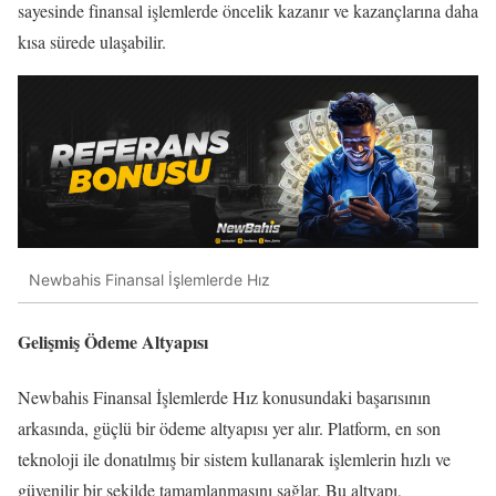
sayesinde finansal işlemlerde öncelik kazanır ve kazançlarına daha
kısa sürede ulaşabilir.
Newbahis Finansal İşlemlerde Hız
Gelişmiş Ödeme Altyapısı
Newbahis Finansal İşlemlerde Hız konusundaki başarısının
arkasında, güçlü bir ödeme altyapısı yer alır. Platform, en son
teknoloji ile donatılmış bir sistem kullanarak işlemlerin hızlı ve
güvenilir bir şekilde tamamlanmasını sağlar. Bu altyapı,